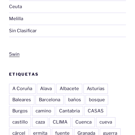
Ceuta
Melilla
Sin Clasificar
5win
ETIQUETAS
A Coruña
Alava
Albacete
Asturias
Baleares
Barcelona
baños
bosque
Burgos
camino
Cantabria
CASAS
castillo
caza
CLIMA
Cuenca
cueva
cárcel
ermita
fuente
Granada
guerra