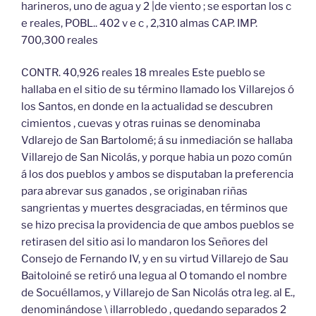
harineros, uno de agua y 2 |de viento ; se esportan los c
e reales, POBL.. 402 v e c , 2,310 almas CAP. IMP.
700,300 reales
CONTR. 40,926 reales 18 mreales Este pueblo se
hallaba en el sitio de su término llamado los Villarejos ó
los Santos, en donde en la actualidad se descubren
cimientos , cuevas y otras ruinas se denominaba
Vdlarejo de San Bartolomé; á su inmediación se hallaba
Villarejo de San Nicolás, y porque habia un pozo común
á los dos pueblos y ambos se disputaban la preferencia
para abrevar sus ganados , se originaban riñas
sangrientas y muertes desgraciadas, en términos que
se hizo precisa la providencia de que ambos pueblos se
retirasen del sitio asi lo mandaron los Señores del
Consejo de Fernando IV, y en su virtud Villarejo de Sau
Baitoloiné se retiró una legua al O tomando el nombre
de Socuéllamos, y Villarejo de San Nicolás otra leg. al E.,
denominándose \ illarrobledo , quedando separados 2