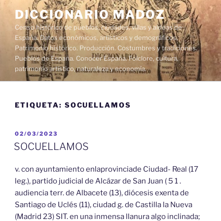
Saltar
DICCIONARIO MADOZ
al
Censo histórico de pueblos, ciudades, villas y aldeas de
contenido
España. Datos económicos, artísticos y demográficos.
Patrimonio histórico. Producción. Costumbres y tradiciones.
Pueblos de España. Conocer España. Folclore, cultura,
patrimonio artístico, naturaleza y economía.
ETIQUETA:
SOCUELLAMOS
PUBLICADO
02/03/2023
EL
SOCUELLAMOS
v. con ayuntamiento enlaprovinciade Ciudad- Real (17
leg.), partido judicial de Alcázar de San Juan ( 5 1 .
audiencia terr. de Albacete (13), diócesis exenta de
Santiago de Uclés (11), ciudad g. de Castilla la Nueva
(Madrid 23) SIT. en una inmensa llanura algo inclinada;