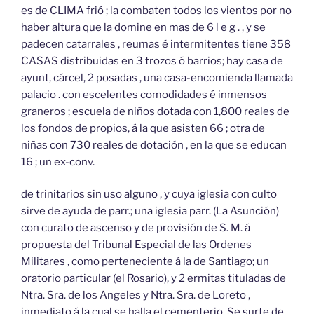
es de CLIMA frió ; la combaten todos los vientos por no
haber altura que la domine en mas de 6 l e g . , y se
padecen catarrales , reumas é intermitentes tiene 358
CASAS distribuidas en 3 trozos ó barrios; hay casa de
ayunt, cárcel, 2 posadas , una casa-encomienda llamada
palacio . con escelentes comodidades é inmensos
graneros ; escuela de niños dotada con 1,800 reales de
los fondos de propios, á la que asisten 66 ; otra de
niñas con 730 reales de dotación , en la que se educan
16 ; un ex-conv.
de trinitarios sin uso alguno , y cuya iglesia con culto
sirve de ayuda de parr.; una iglesia parr. (La Asunción)
con curato de ascenso y de provisión de S. M. á
propuesta del Tribunal Especial de las Ordenes
Militares , como perteneciente á la de Santiago; un
oratorio particular (el Rosario), y 2 ermitas tituladas de
Ntra. Sra. de los Angeles y Ntra. Sra. de Loreto ,
inmediato á la cual se halla el cementerio. Se surte de