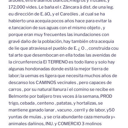
árboles, entre álamos blancos,»negros y frutales, y
172,000 vides. Le baña el r. Záncara á dist. de una leg.
eu dirección de E. áO., y el Careóles , al cual se ha
habierto una acequia pocos años hace para evitar la
e.tancacion de sus aguas con el mismo objeto , y
porque eran muy frecuentes las inundaciones con
gravé daño de la población, hay también otra acequia
de lie que atraviesa el pueblo de E. ¿ O . , construida cou
tal arte que desembocan en ella todas las avenidas de
la circunferencia El TERRENO es todo llano y solo hay
algunas hondonadas donde está la mejor tierra de
labor; la uemas es ligera que necesita muchos años de
descanso los CAMINOS vecinales , pero capaces de
carros , por su natural llanura í el comino se recibe en
Belmonte por balijero tres veces á la semana, PROD
trigo, cebada , centeno , patatas, y hortalizas, se
mantiene ganado lanar , vacuno , cerril y de labor, y50
yuntas de muías , y se cria abundante caza menuda y»
animales dañinos, INU. y COMERCIO 3 molinos