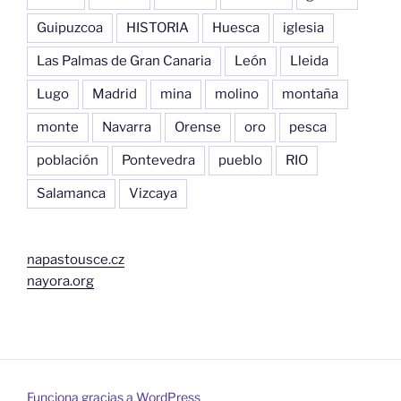
Guipuzcoa
HISTORIA
Huesca
iglesia
Las Palmas de Gran Canaria
León
Lleida
Lugo
Madrid
mina
molino
montaña
monte
Navarra
Orense
oro
pesca
población
Pontevedra
pueblo
RIO
Salamanca
Vizcaya
napastousce.cz
nayora.org
Funciona gracias a WordPress