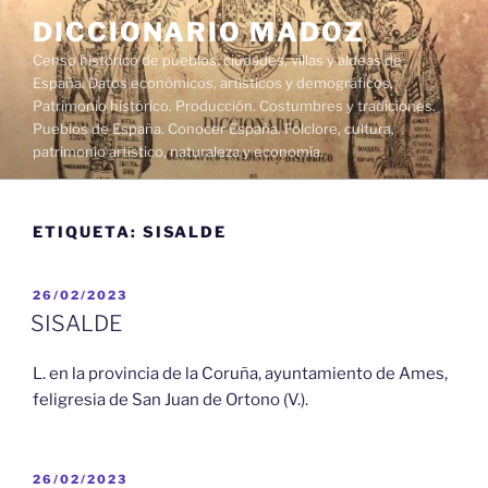
Saltar
DICCIONARIO MADOZ
al
Censo histórico de pueblos, ciudades, villas y aldeas de
contenido
España. Datos económicos, artísticos y demográficos.
Patrimonio histórico. Producción. Costumbres y tradiciones.
Pueblos de España. Conocer España. Folclore, cultura,
patrimonio artístico, naturaleza y economía.
ETIQUETA:
SISALDE
PUBLICADO
26/02/2023
EL
SISALDE
L. en la provincia de la Coruña, ayuntamiento de Ames,
feligresia de San Juan de Ortono (V.).
PUBLICADO
26/02/2023