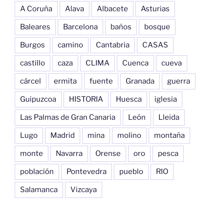
A Coruña
Alava
Albacete
Asturias
Baleares
Barcelona
baños
bosque
Burgos
camino
Cantabria
CASAS
castillo
caza
CLIMA
Cuenca
cueva
cárcel
ermita
fuente
Granada
guerra
Guipuzcoa
HISTORIA
Huesca
iglesia
Las Palmas de Gran Canaria
León
Lleida
Lugo
Madrid
mina
molino
montaña
monte
Navarra
Orense
oro
pesca
población
Pontevedra
pueblo
RIO
Salamanca
Vizcaya