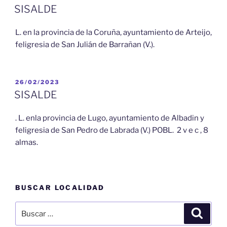
EL
SISALDE
L. en la provincia de la Coruña, ayuntamiento de Arteijo,
feligresia de San Julián de Barrañan (V.).
PUBLICADO
26/02/2023
EL
SISALDE
. L. enla provincia de Lugo, ayuntamiento de Albadin y
feligresia de San Pedro de Labrada (V.) POBL. 2 v e c , 8
almas.
BUSCAR LOCALIDAD
Buscar
Buscar
por: