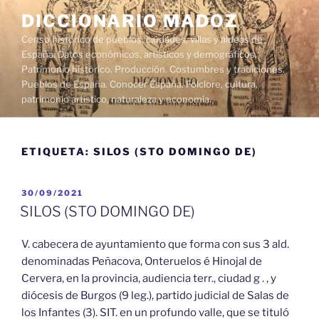
Saltar
DICCIONARIO MADOZ
al
Censo histórico de pueblos, ciudades, villas y aldeas de
contenido
España. Datos económicos, artísticos y demográficos.
Patrimonio histórico. Producción. Costumbres y tradiciones.
Pueblos de España. Conocer España. Folclore, cultura,
patrimonio artístico, naturaleza y economía.
ETIQUETA:
SILOS (STO DOMINGO DE)
PUBLICADO
30/09/2021
EL
SILOS (STO DOMINGO DE)
V. cabecera de ayuntamiento que forma con sus 3 ald.
denominadas Peñacova, Onteruelos é Hinojal de
Cervera, en la provincia, audiencia terr., ciudad g . , y
diócesis de Burgos (9 leg.), partido judicial de Salas de
los Infantes (3). SIT. en un profundo valle, que se tituló