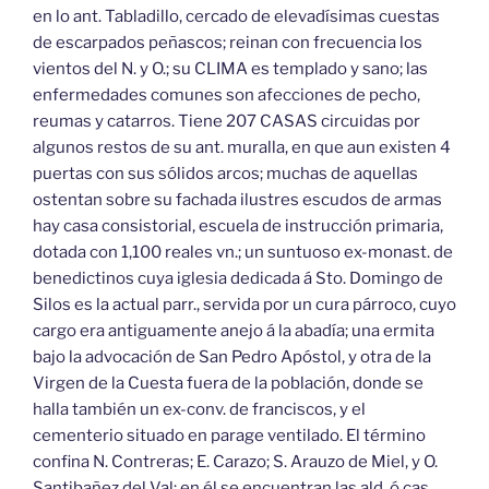
en lo ant. Tabladillo, cercado de elevadísimas cuestas
de escarpados peñascos; reinan con frecuencia los
vientos del N. y O.; su CLIMA es templado y sano; las
enfermedades comunes son afecciones de pecho,
reumas y catarros. Tiene 207 CASAS circuidas por
algunos restos de su ant. muralla, en que aun existen 4
puertas con sus sólidos arcos; muchas de aquellas
ostentan sobre su fachada ilustres escudos de armas
hay casa consistorial, escuela de instrucción primaria,
dotada con 1,100 reales vn.; un suntuoso ex-monast. de
benedictinos cuya iglesia dedicada á Sto. Domingo de
Silos es la actual parr., servida por un cura párroco, cuyo
cargo era antiguamente anejo á la abadía; una ermita
bajo la advocación de San Pedro Apóstol, y otra de la
Virgen de la Cuesta fuera de la población, donde se
halla también un ex-conv. de franciscos, y el
cementerio situado en parage ventilado. El término
confina N. Contreras; E. Carazo; S. Arauzo de Miel, y O.
Santibañez del Val; en él se encuentran las ald. ó cas.