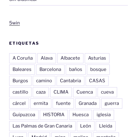
5win
ETIQUETAS
A Coruña
Alava
Albacete
Asturias
Baleares
Barcelona
baños
bosque
Burgos
camino
Cantabria
CASAS
castillo
caza
CLIMA
Cuenca
cueva
cárcel
ermita
fuente
Granada
guerra
Guipuzcoa
HISTORIA
Huesca
iglesia
Las Palmas de Gran Canaria
León
Lleida