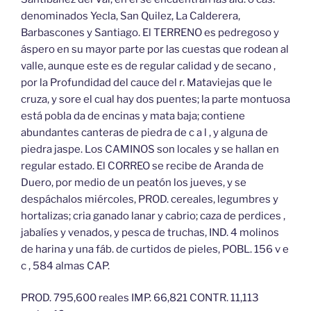
denominados Yecla, San Quilez, La Calderera,
Barbascones y Santiago. El TERRENO es pedregoso y
áspero en su mayor parte por las cuestas que rodean al
valle, aunque este es de regular calidad y de secano ,
por la Profundidad del cauce del r. Mataviejas que le
cruza, y sore el cual hay dos puentes; la parte montuosa
está pobla da de encinas y mata baja; contiene
abundantes canteras de piedra de c a l , y alguna de
piedra jaspe. Los CAMINOS son locales y se hallan en
regular estado. El CORREO se recibe de Aranda de
Duero, por medio de un peatón los jueves, y se
despáchalos miércoles, PROD. cereales, legumbres y
hortalizas; cria ganado lanar y cabrio; caza de perdices ,
jabalíes y venados, y pesca de truchas, IND. 4 molinos
de harina y una fáb. de curtidos de pieles, POBL. 156 v e
c , 584 almas CAP.
PROD. 795,600 reales IMP. 66,821 CONTR. 11,113