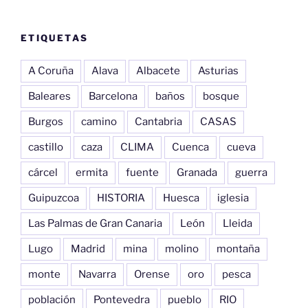
ETIQUETAS
A Coruña
Alava
Albacete
Asturias
Baleares
Barcelona
baños
bosque
Burgos
camino
Cantabria
CASAS
castillo
caza
CLIMA
Cuenca
cueva
cárcel
ermita
fuente
Granada
guerra
Guipuzcoa
HISTORIA
Huesca
iglesia
Las Palmas de Gran Canaria
León
Lleida
Lugo
Madrid
mina
molino
montaña
monte
Navarra
Orense
oro
pesca
población
Pontevedra
pueblo
RIO