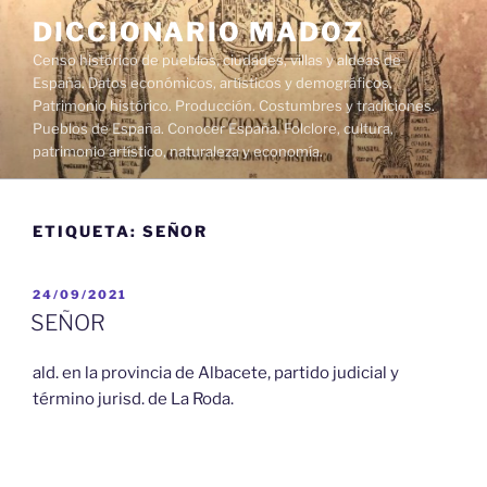
Saltar
DICCIONARIO MADOZ
al
Censo histórico de pueblos, ciudades, villas y aldeas de
contenido
España. Datos económicos, artísticos y demográficos.
Patrimonio histórico. Producción. Costumbres y tradiciones.
Pueblos de España. Conocer España. Folclore, cultura,
patrimonio artístico, naturaleza y economía.
ETIQUETA:
SEÑOR
PUBLICADO
24/09/2021
EL
SEÑOR
ald. en la provincia de Albacete, partido judicial y
término jurisd. de La Roda.