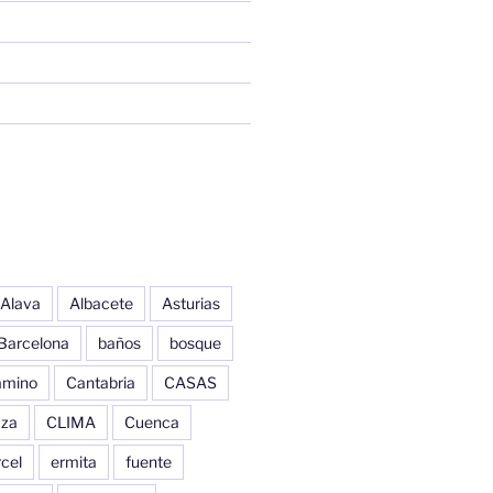
Alava
Albacete
Asturias
Barcelona
baños
bosque
amino
Cantabria
CASAS
aza
CLIMA
Cuenca
cel
ermita
fuente