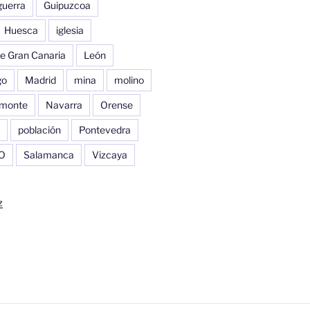
guerra
Guipuzcoa
Huesca
iglesia
e Gran Canaria
León
go
Madrid
mina
molino
monte
Navarra
Orense
población
Pontevedra
O
Salamanca
Vizcaya
z