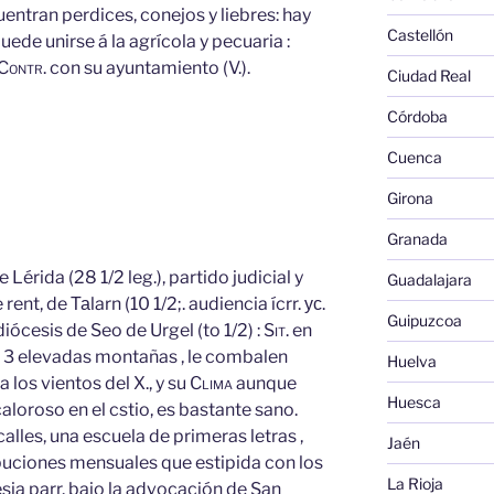
uentran perdices, conejos y liebres: hay
Castellón
uede unirse á la agrícola y pecuaria :
Contr.
con su ayuntamiento (V.).
Ciudad Real
Córdoba
Cuenca
Girona
Granada
e Lérida (28 1/2 leg.), partido judicial y
Guadalajara
 rent, de Таlarn (10 1/2;. audiencia ícrr. ус.
Guipuzcoa
iócesis de Seo de Urgel (to 1/2) :
Sit.
en
de 3 elevadas montañas , le combalen
Huelva
 los vientos del X., y su
Clima
aunque
Huesca
 caloroso en el cstio, es bastante sano.
calles, una escuela de primeras letras ,
Jaén
buciones mensuales que estipida con los
La Rioja
sia parr. bajo la advocación de San