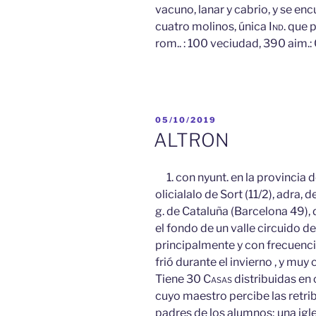
vacuno, lanar y cabrio, y se enc
cuatro molinos, única
Ind.
que p
rom.. : 100 veciudad, 390 aim.:
PUBLICADO
05/10/2019
EL
ALTRON
1. con nyunt. en la provincia d
olicialalo de Sort (11/2), adra, de
g. de Cataluña (Barcelona 49), d
el fondo de un valle circuido 
principalmente y con frecuencia
frió durante el invierno , y muy
Tiene 30
Casas
distribuidas en 
cuyo maestro percibe las retri
padres de los alumnos; una igle