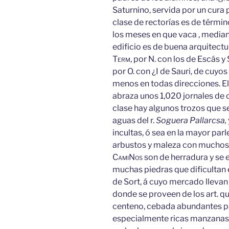
Saturnino, servida por un cura p
clase de rectorías es de términ
los meses en que vaca , median
edificio es de buena arquitectu
Term,
por N. con los de Escás y S
por O. con ¿I de Sauri, de cuyo
menos en todas direcciones. E
abraza unos 1,020 jornales de c
clase hay algunos trozos que s
aguas del r.
Soguera Pallarcsa,
incultas, ó sea en la mayor parl
arbustos y maleza con muchos 
Cami
Nos
son de herradura y se 
muchas piedras que dificultan el
de Sort, á cuyo mercado llevan 
donde se proveen de los art. qu
centeno, cebada abundantes pat
especialmente ricas manzanas d