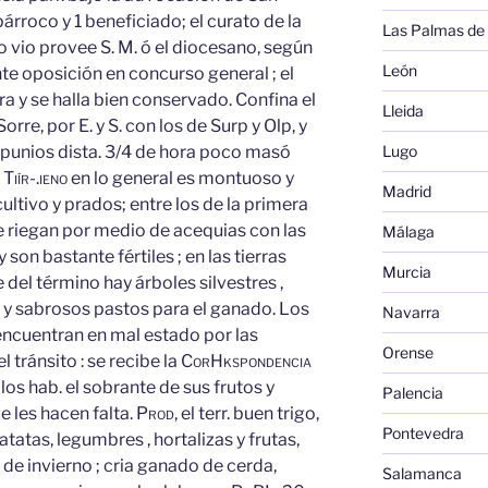
árroco y 1 beneficiado; el curato de la
Las Palmas de
o vio provee S. M. ó el diocesano, según
León
te oposición en concurso general ; el
ra y se halla bien conservado. Confina el
Lleida
orre, por E. y S. con los de Surp y Olp, y
s punios dista. 3/4 de hora poco masó
Lugo
l
Tiír-.ieno
en lo general es montuoso y
Madrid
ultivo y prados; entre los de la primera
e riegan por medio de acequias con las
Málaga
y son bastante fértiles ; en las tierras
Murcia
e del término hay árboles silvestres ,
y sabrosos pastos para el ganado. Los
Navarra
encuentran en mal estado por las
Orense
 tránsito : se recibe la
Cor
Hkspondencia
los hab. el sobrante de sus frutos y
Palencia
e les hacen falta.
Prod,
el terr. buen trigo,
Pontevedra
atas, legumbres , hortalizas y frutas,
e invierno ; cria ganado de cerda,
Salamanca