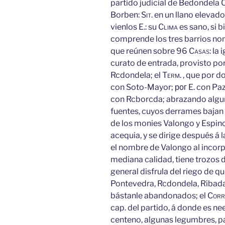
partido judicial de Bedondela 
Borben:
Sit.
en un llano elevad
vienlos E.: su
Clima
es sano, si 
comprende
los tres barrios no
que reúnen sobre 96
Casas:
la 
curato de entrada, provisto po
Rcdondela; el
Term.
, que por do
con Soto-Mayor; рог E. con Paz
con Rcborcda; abrazando algu
fuentes, cuyos derrames bajan á
de los monies Valongo y Espin
acequia, y se dirige después á 
el nombre de Valongo al incorp
mediana calidad, tiene trozos d
general disfrula del riego de 
Pontevedra, Rcdondela, Ribadav
bástanle abandonados; el
Cor
cap. del partido, á donde es nee
centeno, algunas legumbres, pa