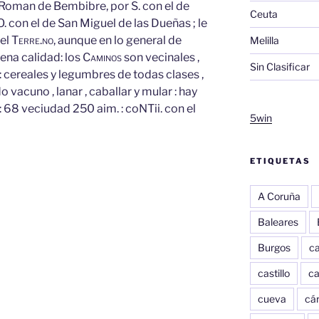
 Roman de Bembibre, por S. con el de
Ceuta
O. con el de San Miguel de las Dueñas ; le
 el
Terre.no,
aunque en lo general de
Melilla
ena calidad: los
Caminos
son vecinales ,
Sin Clasificar
:
cereales y legumbres de todas clases ,
o vacuno , lanar , caballar y mular : hay
: 68 veciudad 250 aim. : coNTii. con el
5win
ETIQUETAS
A Coruña
Baleares
Burgos
c
castillo
c
cueva
cár