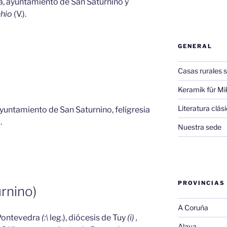
na, ayuntamiento de San Saturnino y
nhio
(V.).
GENERAL
Casas rurales s
Keramik für Mi
Literatura clá
 ayuntamiento de San Saturnino, feligresia
.
Nuestra sede
PROVINCIAS
rnino)
A Coruña
e Pontevedra
(:\
leg.), diócesis de Tuy
(i) ,
Alava