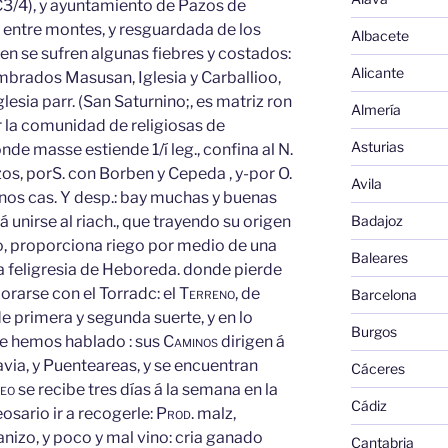
C3/4), y ayuntamiento de Pazos de
o entre montes, y resguardada de los
Albacete
bien se sufren algunas fiebres y costados:
Alicante
mbrados Masusan, Iglesia y Carballioo,
iglesia parr. (San Saturnino;, es matriz ron
Almería
r la comunidad de religiosas de
Asturias
nde masse estiende 1/í leg., confina al N.
os, porS. con Borben y Cepeda , y-por O.
Avila
nos cas.
Y
desp.: bay muchas y buenas
Badajoz
 unirse al riach., que trayendo su origen
o, proporciona riego por medio de una
Baleares
la feligresia de Heboreda. donde pierde
orarse con el Torradc: el
Terreno,
de
Barcelona
e primera y segunda suerte, y en lo
Burgos
que hemos hablado : sus
Caminos
dirigen á
ia, y Puenteareas, y se encuentran
Cáceres
reo
se recibe tres días á la semana en la
Cádiz
osario ir a recogerle:
Prod.
malz,
nizo, y poco y mal vino: cria ganado
Cantabria