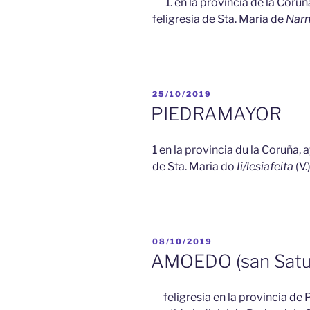
1. en la provincia de la Coru
feligresia de Sta. Maria de
Nar
PUBLICADO
25/10/2019
EL
PIEDRAMAYOR
1 en la provincia du la Coruña,
de Sta. Maria do
Ii/lesiafeita
(V.)
PUBLICADO
08/10/2019
EL
AMOEDO (san Satu
feligresia en la provincia d