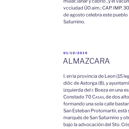
mular, lanar y cabrio , y el vac
vcciudad ÜO aim.: CAP. IMP. 30
de agosto celebra este pueblo la
Saturnino.
PUBLICADO
01/10/2019
EL
ALMAZCARA
I. en la provincia de Leon (15 leg
dióc de Astorga (8), y ayuntam
izquierda del r. Boeza en una es
Constado 70
Casas,
de dos alto
formando una sola calle bastante
San Esteban Protomartir, está 
marqués de San Saturnino y otr
bajo la advocación del Sto. Cri