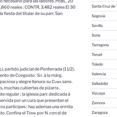
uno necesario para las labores. PoBL. 20
Santa Cruz de 
,860 reales : CONTR. 3,482 reales El 30
 fiesta del titular de su parr. San
Segovia
Sevilla
Soria
Tarragona
Teruel
Toledo
.), partido judicial de Ponferrada (1 1/2),
Valencia
iento de Congosto :
Sit.
á la márg.
paciosa y alegre llanura: su
Cuma
sano.
Valladolid
s, muchas cubiertas de pizarra ,
Vizcaya
 regular ; la iglesia parr. dedicada á
servida por un cura que presentan el
Zamora
os partícipes ; hay ademas una ermita
Zaragoza
sto. Confina el
Térm.
por N. con el de