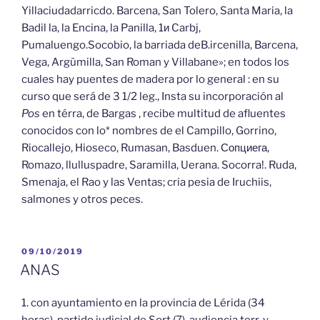
Yillaciudadarricdo. Barcena, San Tolero, Santa Maria, la
Badil la, la Encina, la Panilla, 1и Carbj,
Pumaluengo.Socobio, la barriada deB.ircenilla, Barcena,
Vega, Argümilla, San Roman y Villabane»; en todos los
cuales hay puentes de madera por lo general : en su
curso que será de 3 1/2 leg., Insta su incorporación al
Pos
en térra, de Bargas , recibe multitud de afluentes
conocidos con lo* nombres de el Campillo, Gorrino,
Riocallejo, Hioseco, Rumasan, Basduen. Сопциега,
Romazo, llulluspadre, Saramilla, Uerana. Socorra!. Ruda,
Smenaja, el Rao y las Ventas; cria pesia de Iruchiis,
salmones y otros peces.
PUBLICADO
09/10/2019
EL
ANAS
1. con ayuntamiento en la provincia de Lérida (34