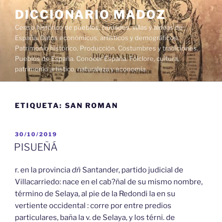
Saltar
DICCIONARIO MADOZ
al
Censo histórico de pueblos, ciudades, villas y aldeas de
contenido
España. Datos económicos, artísticos y demográficos.
Patrimonio histórico. Producción. Costumbres y tradiciones.
Pueblos de España. Conocer España. Folclore, cultura,
patrimonio artístico, naturaleza y economía.
ETIQUETA:
SAN ROMAN
PUBLICADO
30/10/2019
EL
PISUEÑÁ
r. en la provincia
dñ
Santander, partido judicial de
Villacarriedo: nace en el cab?ñal de su mismo nombre,
término de Selaya, al pie de la Redondi la en su
vertiente occidental : corre por entre predios
particulares, baña la v. de Selaya, y los térni. de