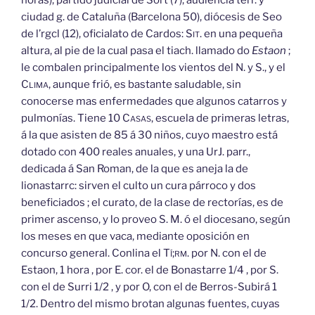
horas), partido judicial de Sort (7), audiencia terr. y
ciudad g. de Cataluña (Barcelona 50), diócesis de Seo
de l’rgcl (12), oficialato de Cardos:
Sit.
en una
pequeña
altura, al pie de la cual pasa el tiach. llamado do
Estaon
;
le combalen principalmente los vientos del N. y S., y el
Clima,
aunque frió, es bastante saludable, sin
conocerse mas enfermedades que algunos catarros y
pulmonías. Tiene 10
Casas,
escuela de primeras letras,
á la que asisten de 85 á 30 niños, cuyo maestro está
dotado con 400 reales anuales, y una UrJ. parr.,
dedicada á San Roman, de la que es aneja la de
lionastarrc: sirven el culto un cura párroco y dos
beneficiados ; el curato, de la clase de rectorías, es de
primer ascenso, y lo proveo S. M. ó el diocesano, según
los meses en que vaca, mediante oposición en
concurso general. Conlina el
Tí;rm.
por N. con el de
Estaon, 1 hora , por E. cor. el de Bonastarre 1/4 , por S.
con el de Surri 1/2 , y por O, con el de Berros-Subirá 1
1/2. Dentro del mismo brotan algunas fuentes, cuyas