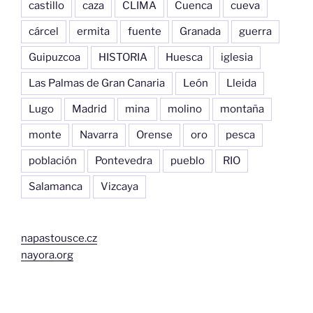
castillo
caza
CLIMA
Cuenca
cueva
cárcel
ermita
fuente
Granada
guerra
Guipuzcoa
HISTORIA
Huesca
iglesia
Las Palmas de Gran Canaria
León
Lleida
Lugo
Madrid
mina
molino
montaña
monte
Navarra
Orense
oro
pesca
población
Pontevedra
pueblo
RIO
Salamanca
Vizcaya
napastousce.cz
nayora.org