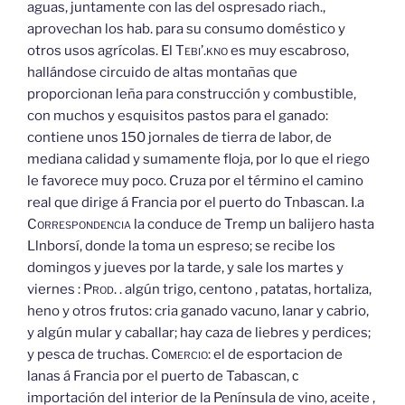
aguas, juntamente con las del ospresado riach.,
aprovechan los hab. para su consumo doméstico y
otros usos agrícolas. El
Tebi’.kno
es muy escabroso,
hallándose circuido de altas montañas que
proporcionan leña para construcción y combustible,
con muchos y esquisitos pastos para el ganado:
contiene unos 150 jornales de tierra de labor, de
mediana calidad y sumamente floja, por lo que el riego
le favorece muy poco. Cruza por el término el camino
real que dirige á Francia por el puerto do Tnbascan. I.a
Correspondencia
la conduce de Tremp un balijero hasta
Llnborsí, donde la toma un espreso; se recibe los
domingos y jueves por la tarde, y sale los martes y
viernes :
Prod.
. algún trigo, centono , patatas, hortaliza,
heno y otros frutos: cria ganado vacuno, lanar y cabrio,
y algún mular y caballar; hay caza de liebres y perdices;
y pesca de truchas.
Comercio:
el de esportacion de
lanas á Francia por el puerto de Tabascan, с
importación del interior de la Península de vino, aceite ,