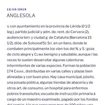
PUBLICADO
12/10/2019
EL
ANGLESOLA
v. con ayuntamiento en la provincia de Lérida (0 1/2
leg.), partido judicial y adm. de. rent. do Cervera (2),
audiencia terr. y ciudad g. de Cataluña (Barcelona 15
1/2), dióe. de SolsonafS):
Sit.
en un llano, donde le
combalen principalmente los vien tos del N. y S.: goza
de ciclo alegre y
Clima
benigno y saludable, aunque
i
las
veces te suelen desarrollar algunas calenturas
intermitentes de varias especies. Forman la población
174
Casas
, distribuidas en varias calles y plazas bien
alineadas y con buen piso. Hay casa municipal, pósito,
una posada pública, algunas tiendas de abacería y de
otros art. de consumo, un hospital para enfermos
pobres transeiiutes; escuela de instrucción primaria á
cargo de un maestro examinado, pagado por los fondos