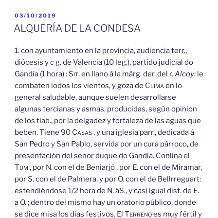
PUBLICADO
03/10/2019
EL
ALQUERÍA DE LA CONDESA
1. con ayuntamiento en la provincia, audiencia terr.,
diócesis y с g. de Valencia (10 leg.), partido judicial do
Gandía (1 hora) :
Sit.
en llano á la márg. der. del r.
Alcoy:
le
combaten lodos los vientos, y goza de
Clima
en lo
general saludable, aunque suelen desarrollarse
algunas tercianas y asmas, producidas, según opinion
de los tiab., por la delgadez y fortaleza de las aguas que
beben. Tiene 90
Casas
, y una iglesia parr., dedicada á
San Pedro y San Pablo, servida por un cura párroco, de
presentación del señor duque do Gandía. Conlina el
Tumi,
por N. con el de Beniarjó , por E. con el de Miramar,
por S. con el de Palmera, y por O. con el de Bellrreguart:
estendiéndose 1/2 hora de N. áS., y casi igual dist. de E.
a O. ; dentro del mismo hay un oratorio público, donde
se dice misa los dias festivos. El
Terreno
es muy fértil y