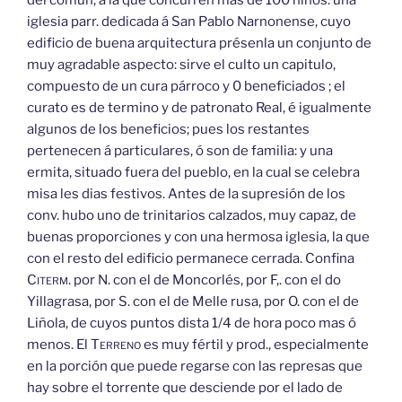
del común, á la que concurren mas de 100 niños: una
iglesia parr. dedicada á San Pablo Narnonense, cuyo
edificio de buena arquitectura présenla un conjunto de
muy agradable aspecto: sirve el culto un capitulo,
compuesto de un cura párroco y 0 beneficiados ; el
curato es de termino y de patronato Real, é igualmente
algunos de los beneficios; pues los restantes
pertenecen á particulares, ó son de familia: y una
ermita, situado fuera del pueblo, en la cual se celebra
misa les dias festivos. Antes de la supresión de los
conv. hubo uno de trinitarios calzados, muy capaz, de
buenas proporciones y con una hermosa iglesia, la que
con el resto del edificio permanece cerrada. Confina
Citerm.
por N. con el de Moncorlés, por F,. con el do
Yillagrasa, por S. con el de Melle rusa, por O. con el de
Liñola, de cuyos puntos dista 1/4 de hora poco mas ó
menos. El
Terreno
es muy fértil y prod., especialmente
en la porción que puede regarse con las represas que
hay sobre el torrente que desciende por el lado de