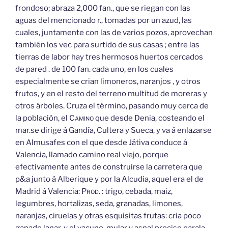
frondoso; abraza 2,000 fan., que se riegan con las
aguas del mencionado r., tomadas por un azud, las
cuales, juntamente con las de varios pozos, aprovechan
también los vec para surtido de sus casas ; entre las
tierras de labor hay tres hermosos huertos cercados
de pared . de 100 fan. cada uno, en los cuales
especialmente se crian limoneros, naranjos , y otros
frutos, y en el resto del terreno multitud de moreras y
otros árboles. Cruza el término, pasando muy cerca de
la población, el
Camino
que desde Denia, costeando el
mar.se dirige á Gandía, Cultera y Sueca, y va á enlazarse
en Almusafes con el que desde Játiva conduce á
Valencia, llamado camino real viejo, porque
efectivamente antes de construirse la carretera que
p&a junto á Alberique y por la Alcudia, aquel era el de
Madrid á Valencia:
Prod.
: trigo, cebada, maiz,
legumbres, hortalizas, seda, granadas, limones,
naranjas, ciruelas y otras esquisitas frutas: cria poco
ganado lanar, y el vacuno, mular y asnal preciso parala