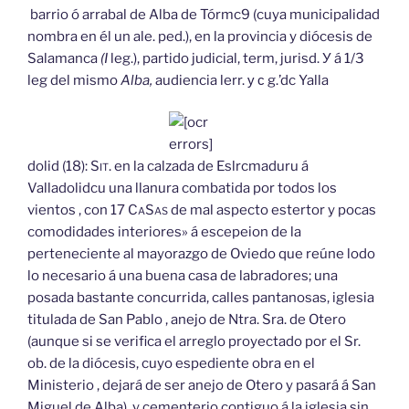
barrio ó arrabal de Alba de Tórmc9 (cuya municipalidad
nombra en él un ale. ped.), en la provincia y diócesis de
Salamanca
(I
leg.), partido judicial, term, jurisd. У á 1/3
leg del mismo
Alba,
audiencia lerr. у с g.’dc Yalla
dolid (18):
Sit.
en la calzada de Eslrcmaduru á
Valladolidcu una llanura combatida por todos los
vientos , con 17
Ca
Sas
de mal aspecto estertor y pocas
comodidades interiores» á escepeion de la
perteneciente al mayorazgo de Oviedo que reúne lodo
lo necesario á una buena casa de labradores; una
posada bastante concurrida, calles pantanosas, iglesia
titulada de San Pablo , anejo de Ntra. Sra. de Otero
(aunque si se verifica el arreglo proyectado por el Sr.
ob. de la diócesis, cuyo espediente obra en el
Ministerio , dejará de ser anejo de Otero y pasará á San
Miguel de Alba), y cementerio contiguo á la iglesia sin