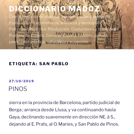
Saltar
DICCIONARIO MADOZ
al
Censo histórico de pueblos, ciudades, villas y aldeas de
contenido
España. Datos económicos, artísticos y demográficos.
Patrimonio histórico. Producción. Costumbres y tradiciones.
Pueblos de España. Conocer España. Folclore, cultura,
patrimonio artístico, naturaleza y economía.
ETIQUETA:
SAN PABLO
PUBLICADO
27/10/2019
EL
PINOS
sierra en la provincia de Barcelona, partido judicial de
Berga ; arranca desde Llusa, y va continuando hasla
Gaya, declinando suavemenle en dirección NE. á S.,
dejando al E. Prats, al O. Maries, y San Pablo de Pinos.