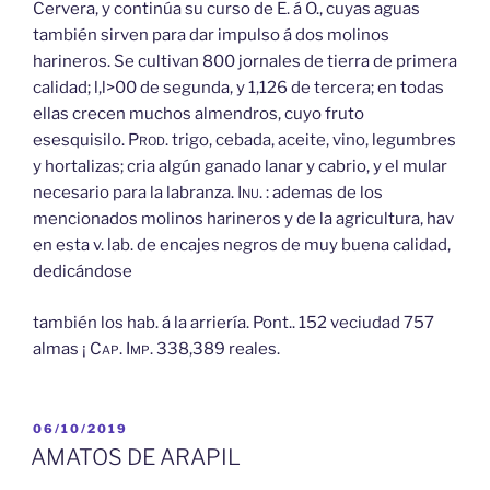
Cervera, y continúa su curso de E. á O., cuyas aguas
también sirven para dar impulso á dos molinos
harineros. Se cultivan 800 jornales de tierra de primera
calidad; l,l>00 de segunda, y 1,126 de tercera; en todas
ellas crecen muchos almendros, cuyo fruto
esesquisilo.
Prod.
trigo, cebada, aceite, vino, legumbres
y hortalizas; cria algún ganado lanar y cabrio, y el mular
necesario para la labranza.
Inu.
: ademas de los
mencionados molinos harineros y de la agricultura, hav
en esta v. lab. de encajes negros de muy buena calidad,
dedicándose
también los hab. á la arriería. Pont.. 152 veciudad 757
almas ¡
Cap.
Imp.
338,389 reales.
PUBLICADO
06/10/2019
EL
AMATOS DE ARAPIL