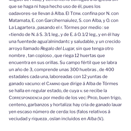
que se haga ni haya hecho uso de él, pues los
oadavores-se llevan á Alba. El
Térm.
confina por N. con
Matamata, E. con Garcihernaiulez, S. con Alba, y O. con
La Lagartera , pasando el r. Tórmes por medio : se
«tiendo de N. á S. 3/1 leg., y de E. á O. 1/2 leg., y en él hay
una fuentede agua’alnindantc y saludable, y un crecido
arroyo llamado
Regalo del Lugar,
sin que tenga otro
nombre , tan copioso , que riega 12 huertas que
encuentra en sus orillas. Su campo fértil que se labra
un año de 3, comprende unas 300 huebras , de 400
estadales cada una, laboreadas con 12 yuntas de
ganado vacuno: el
Camino
que dirige á Alba de Tórmes
se halla en regular estado, de cuya v. se recibe la
Correspondencia
por medio de los vec:
Prod,
buen trigo,
centeno, garbanzos y hortaliza: hay cria de ganado lauar
yen escaso número de cerda: los (falos relativos á
veciudad y riqueza , oslan incluidos en
Alba
(V.).