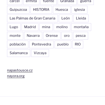
cárcel
ermita
fuente
Granada
guerra
Guipuzcoa
HISTORIA
Huesca
iglesia
Las Palmas de Gran Canaria
León
Lleida
Lugo
Madrid
mina
molino
montaña
monte
Navarra
Orense
oro
pesca
población
Pontevedra
pueblo
RIO
Salamanca
Vizcaya
napastousce.cz
nayora.org