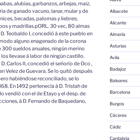
habas, alubias, garbanzos, arbejas, maiz,
cria de ganado vacuno, lanar, mular y de
Albacete
nices, becadas, palomas y liebres;
Alicante
rbos y madrillas.pORL. 30 vec, 80 almas
y D. Teobaldo I, concedió á este pueblo en
Almería
de modo alguno enagenado de la corona
Asturias
e 300 sueldos anuales, ningún merino
 los llevase á labor de ningún castillo.
Avila
 D. Carlos II, concedió el señorío de Oco ,
Badajoz
ltran Velez de Guevara. Se lo quitó después
pero habiéndose reconciliado, se lo
Baleares
68. En 1492 pertenecía á D. Tristah de
Barcelona
o vendió con el de Etayo y el desp. de
icciones, á D. Fernando de Baquedano,
Burgos
Cáceres
Cádiz
Cantabria