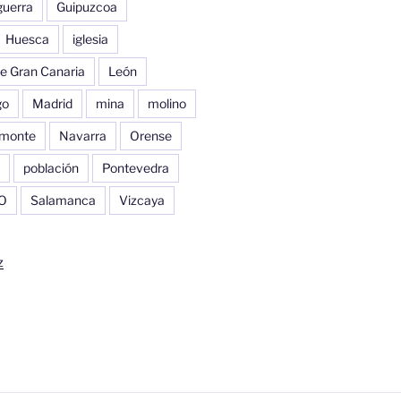
guerra
Guipuzcoa
Huesca
iglesia
e Gran Canaria
León
go
Madrid
mina
molino
monte
Navarra
Orense
población
Pontevedra
O
Salamanca
Vizcaya
z