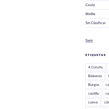
Ceuta
Melilla
Sin Clasificar
5win
ETIQUETAS
A Coruña
Baleares
Burgos
c
castillo
c
cueva
cár