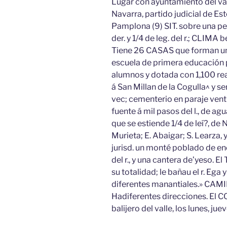
Lugar con ayuntamiento del vall
Navarra, partido judicial de Este
Pamplona (9) SIT. sobre una peq
der. y 1/4 de leg. del r.; CLIMA 
Tiene 26 CASAS que forman una 
escuela de primera educación 
alumnos y dotada con 1,100 real
á San Millan de la Cogulla^ y s
vec; cementerio en paraje venti
fuente á mil pasos del l., de a
que se estiende 1/4 de leí?, de N. 
Murieta; E. Abaigar; S. Learza,
jurisd. un monté poblado de en
del r., y una cantera de’yeso. 
su totalidad; le bañau el r. Ega
diferentes manantiales.» CAMIN
Hadiferentes direcciones. El C
balijero del valle, los lunes, j