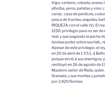
trigo, centeno, cebada, avena, 
alholba, yeros, patatas y vino; 
cerda ; caza de perdices, codor
pesca de truchas, anguilas, ba
RIQUEZA con el valle (V.). El re
1250, privilegio para no ser 
real; y que pagando la pecha d
tuviese poder sobre sus hab., ni
Apesar de este privilegio, el rey
en 20 de abril de 1 3 5 1 , á Be
poique sirvió á sus enemigos; 
restituyó en 26 de agosto de 13
Mauleon, señor de Rada, quien l
Granada, y sus montes y jurisd
por 2,420 florines