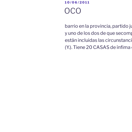
PUBLICADO
10/06/2011
EL
OCO
barrio en la provincia, partido j
y uno de los dos de que secomp
están incluidas las circunstanc
(Y.). Tiene 20 CASAS de ínfima