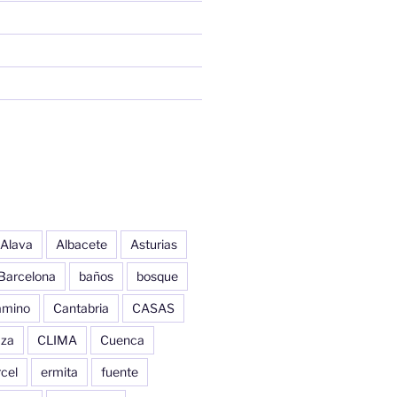
Alava
Albacete
Asturias
Barcelona
baños
bosque
amino
Cantabria
CASAS
aza
CLIMA
Cuenca
cel
ermita
fuente