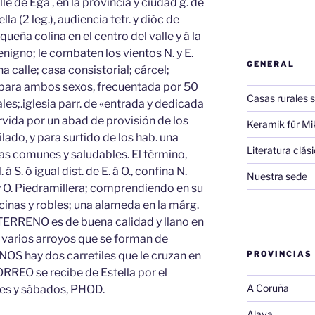
e de Ega , en la provincia y ciudad g. de
lla (2 leg.), audiencia tetr. y dióc de
ueña colina en el centro del valle y á la
benigno; le combaten los vientos N. y E.
GENERAL
calle; casa consistorial; cárcel;
para ambos sexos, frecuentada por 50
Casas rurales s
es;.iglesia parr. de «entrada y dedicada
ervida por un abad de provisión de los
Keramik für Mi
lado, y para surtido de los hab. una
Literatura clá
guas comunes y saludables. El término,
á S. ó igual dist. de E. á O., confina N.
Nuestra sede
 y O. Piedramillera; comprendiendo en su
cinas y robles; una alameda en la márg.
El TERRENO es de buena calidad y llano en
 y varios arroyos que se forman de
OS hay dos carretiles que le cruzan en
PROVINCIAS
ORREO se recibe de Estella por el
A Coruña
ueves y sábados, PHOD.
Alava