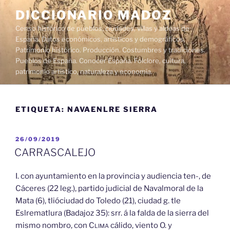
Saltar
DICCIONARIO MADOZ
al
Censo histórico de pueblos, ciudades, villas y aldeas de
contenido
España. Datos económicos, artísticos y demográficos.
Patrimonio histórico. Producción. Costumbres y tradiciones.
Pueblos de España. Conocer España. Folclore, cultura,
patrimonio artístico, naturaleza y economía.
ETIQUETA:
NAVAENLRE SIERRA
PUBLICADO
26/09/2019
EL
CARRASCALEJO
I. con ayuntamiento en la provincia y audiencia ten-, de
Cáceres (22 leg.), partido judicial de Navalmoral de la
Mata (6), tlióciudad do Toledo (21), ciudad g. tle
Eslrematlura (Badajoz 35): srr. á la falda de la sierra del
mismo nombro, con
Clima
cálido, viento O. y