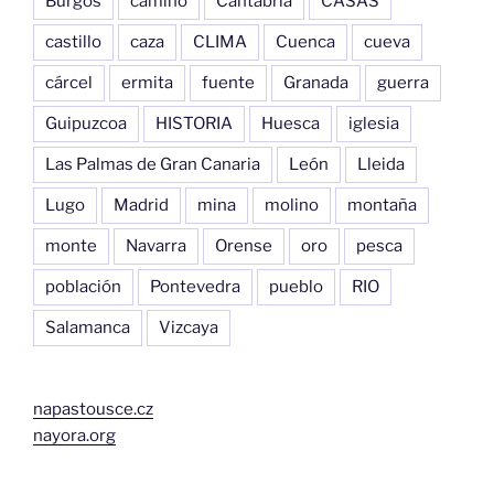
Burgos
camino
Cantabria
CASAS
castillo
caza
CLIMA
Cuenca
cueva
cárcel
ermita
fuente
Granada
guerra
Guipuzcoa
HISTORIA
Huesca
iglesia
Las Palmas de Gran Canaria
León
Lleida
Lugo
Madrid
mina
molino
montaña
monte
Navarra
Orense
oro
pesca
población
Pontevedra
pueblo
RIO
Salamanca
Vizcaya
napastousce.cz
nayora.org