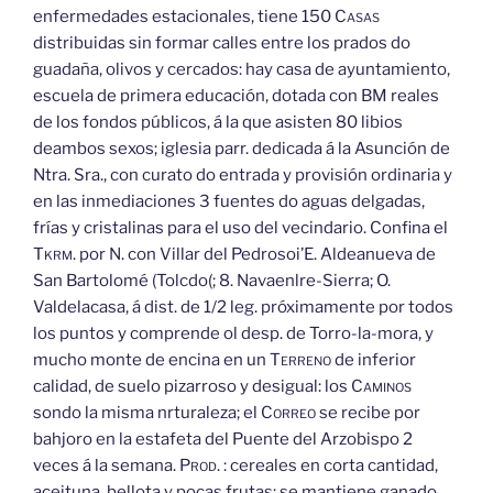
enfermedades estacionales, tiene 150
Casas
distribuidas sin formar calles entre los prados do
guadaña, olivos y cercados: hay casa de ayuntamiento,
escuela de primera educación, dotada con BM reales
de los fondos públicos, á la que asisten 80 libios
deambos sexos; iglesia parr. dedicada á la Asunción de
Ntra. Sra., con curato do entrada y provisión ordinaria y
en las inmediaciones 3 fuentes do aguas delgadas,
frías y cristalinas para el uso del vecindario. Confina el
Tkrm.
por N. con Villar del Pedrosoi’E. Aldeanueva de
San Bartolomé (Tolcdo(; 8. Navaenlre-Sierra; O.
Valdelacasa, á dist. de 1/2 leg. próximamente por todos
los puntos y comprende ol desp. de Torro-la-mora, y
mucho monte de encina en un
Terreno
de inferior
calidad, de suelo pizarroso y desigual: los
Caminos
sondo la misma nrturaleza; el
Correo
se recibe por
bahjoro en la estafeta del Puente del Arzobispo 2
veces á la semana.
Prod.
: cereales en corta cantidad,
aceituna, bellota y pocas frutas; se mantiene ganado