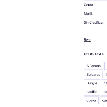
Ceuta
Melilla
Sin Clasificar
5win
ETIQUETAS
A Coruña
Baleares
Burgos
c
castillo
c
cueva
cár