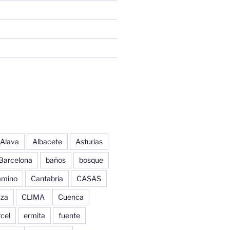
Alava
Albacete
Asturias
Barcelona
baños
bosque
amino
Cantabria
CASAS
aza
CLIMA
Cuenca
cel
ermita
fuente