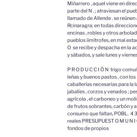
Miñarrero , aquel viene en direcc
parte del N . ; atraviesan el pu
llamado de Allende . se reúne
Rcinaragra; en todas direccio
encinas , robles y otros arbolad
pueblos iimítrofes, en mal esta
O se recibe y despacha en la ad
y sábados, y sale lunes y vierne
P R O D U C C I Ó N trigo comuñ
leñas y buenos pastos , con los 
caballerías necesarias para la l
jabalíes , corzos y venados ; pe
agrícola , el carboneo y un mol
de frutos sobrantes, carbón y a
consumo que faltan, POBL. 4 3 vee
reales PRESUPUEST O M U N I C I 
fondos de propios