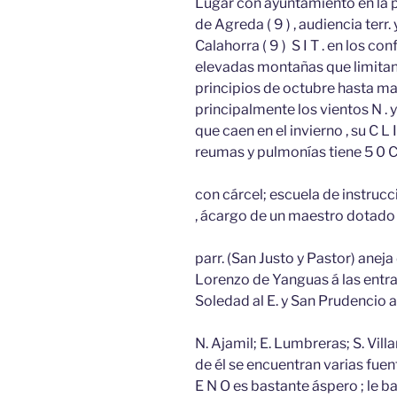
Lugar con ayuntamiento en la prov
de Agreda ( 9 ) , audiencia terr.
Calahorra ( 9 ) S I T . en los co
elevadas montañas que limitan 
principios de octubre hasta mar
principalmente los vientos N . y
que caen en el invierno , su C
reumas y pulmonías tiene 5 0 C
con cárcel; escuela de instruc
, ácargo de un maestro dotado co
parr. (San Justo y Pastor) aneja
Lorenzo de Yanguas á las entra
Soledad al E. y San Prudencio al
N. Ajamil; E. Lumbreras; S. Vil
de él se encuentran varias fuent
E N O es bastante áspero ; le 