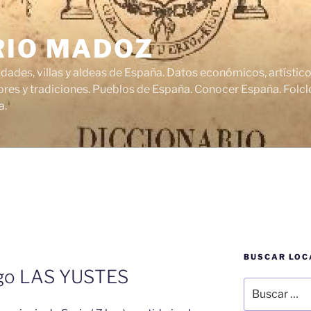
RIO MADOZ
udades, villas y aldeas de España. Datos económicos, artísti
res y tradiciones. Pueblos de España. Conocer España. Folclo
a.
BUSCAR LOC
lgo LAS YUSTES
Buscar
por: