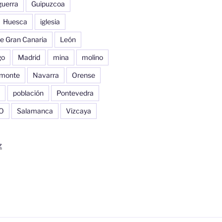
guerra
Guipuzcoa
Huesca
iglesia
e Gran Canaria
León
go
Madrid
mina
molino
monte
Navarra
Orense
población
Pontevedra
O
Salamanca
Vizcaya
z