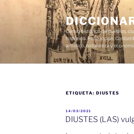
Saltar
al
DICCIONA
contenido
Censo histórico de pueblos, ci
histórico. Producción. Costumb
artístico, naturaleza y economí
ETIQUETA:
DIUSTES
PUBLICADO
14/03/2021
EL
DIUSTES (LAS) vu