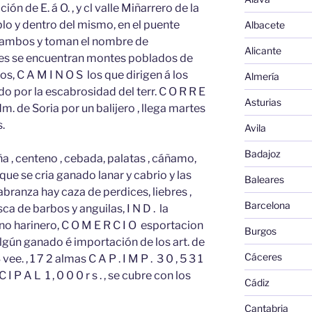
ión de E. á O. , y cl valle Miñarrero de la
eblo y dentro del mismo, en el puente
Albacete
n ambos y toman el nombre de
Alicante
nes se encuentran montes poblados de
os, C A M I N O S los que dirigen á los
Almería
do por la escabrosidad del terr. C O R R E
Asturias
m. de Soria por un balijero , llega martes
s.
Avila
Badajoz
a , centeno , cebada, palatas , cáñamo,
que se cria ganado lanar y cabrio y las
Baleares
abranza hay caza de perdices, liebres ,
Barcelona
sca de barbos y anguilas, I N D . la
ino harinero, C O M E R C I O esportacion
Burgos
lgún ganado é importación de los art. de
Cáceres
. , 1 7 2 almas C A P . I M P . 3 0 , 5 3 1
P A L 1 , 0 0 0 r s . , se cubre con los
Cádiz
Cantabria