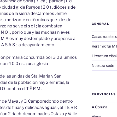
incia de Soria ( 7 leg.), partido j u d .
 y ciudad g. de Rurgos ( 2 0 ) , diócesis de
nfínes de la sierra de Cameros , entre
su horizonte en términos que , desde
GENERAL
zo no se ve el s o l ; la combaten
 N O . , por lo que y las muchas nieves
Casas rurales s
 L I M A es muy destemplado y propenso á
 A S A S ; la de ayuntamiento
Keramik für Mi
Literatura clá
ción primaria concurrida por 3 0 alumnos
n 4 0 0 r s . ; una iglesia
Nuestra sede
 de las unidas de Sta. Maria y San
das de la población hay 2 ermitas, la
 O confina el T É R M .
PROVINCIAS
lar de Maya , y O. Camporedondo dentro
A Coruña
es de finas y delicadas aguas-, el T E R R
bañan 2 riach. denominados Ostaza y Valle
Alava