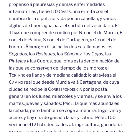
propenso á pleuresías y demas enfermedades
inflamatorias ; tiene 110
Casas,
una ermita con el
nombre de la diput., servida por un capellán; y varios
algibes de buen agua para el surtido del vecindario. El
Térm.
que comprende confina por N. con el de Murcia, E.
con el de Palma, S.con el de Cartagena, y O. con el de
Fuente-Álamo; en él se hallan los cas. llamados los
Segados,
los
Rosigues,
los
Sánchez
, los
Cojos,
las
Píntelas y
las Cueras, que loma esta denominación de
las que se conservan del tiempo de los moros: el
Tckiikno
es llano y de mediana calidad; lo atraviesa el
Camino
real que desde Murcia va á Cartagena, de cuya
ciudad se recibe la
Correspondencia
por la posta
general en los lunes, miércoles y viernes, y se envía los
martes, jueves y sábados:
Pro».:
la que mas abunda es
la cebada; pero también se coge almendra, trigo, vino y
aceite; y hay cria de ganado lanar y cabrio:
Pobl.:
100
veciudad;412 hab. dedicados á la agricultura, ganadería
y esportacion de la cebada sobrante al embarcadero de