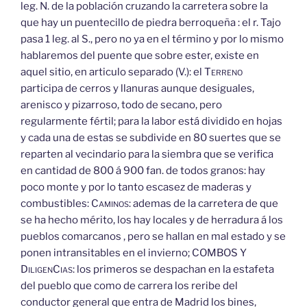
leg. N. de la población cruzando la carretera sobre la
que hay un puentecillo de piedra berroqueña : el r. Tajo
pasa 1 leg. al S., pero no ya en el término y por lo mismo
hablaremos del puente que sobre ester, existe en
aquel sitio, en articulo separado (V.): el
Terreno
participa de cerros y llanuras aunque desiguales,
arenisco y pizarroso, todo de secano, pero
regularmente fértil; para la labor está dividido en hojas
y cada una de estas se subdivide en 80 suertes que se
reparten al vecindario para la siembra que se verifica
en cantidad de 800 á 900 fan. de todos granos: hay
poco monte y por lo tanto escasez de maderas y
combustibles:
Caminos:
ademas de la carretera de que
se ha hecho mérito, los hay locales y de herradura á los
pueblos comarcanos , pero se hallan en mal estado y se
ponen intransitables en el invierno; COMBOS
Y
Diligen
Cias:
los primeros se despachan en la estafeta
del pueblo que como de carrera los reribe del
conductor general que entra de Madrid los bines,