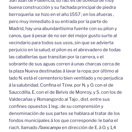
San Juan de Plasencia; su fáb. es de bóveda de muy
buena construcción y su fachada principal de piedra
berroqueña: se hizo en el año 1557 ; en los afueras ,
pero muy inmediato á su entrada por la parte do
Madrid, hay una abundantísima fuente con su pilon y
canos, que á pesar de no ser del mejor gusto surte al
vecindario para todos sus usos, sin que se advierta
perjuicio en la salud; el pilon es el abrevadero de todas
las caballerías que transitan por la carrera, v el
sobrante de sus aguas corren á unas charcas cerca de
la plaza Nueva destinadas á lavar la ropa; por último al
lado N. está el cementerio bien ventilado y no perjudica
á la salubridad. Confina el
Térm.
por N. y O. con el de
Sauccdilla, E. con el de Belvis de Monroy, y S. con los de
Valdecañas y Romangordo al Tajo , dist. entre sus
confines opuestos 1 leg.: de su comprensión y
denominación de sus partes se hablara al tratar de los
fondos municipales á los que corresponde: le baña el
riach. llamado
Лггосатро
en dirección de E. á O. y 1,4