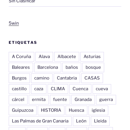
Sin Clasificar
5win
ETIQUETAS
A Coruña
Alava
Albacete
Asturias
Baleares
Barcelona
baños
bosque
Burgos
camino
Cantabria
CASAS
castillo
caza
CLIMA
Cuenca
cueva
cárcel
ermita
fuente
Granada
guerra
Guipuzcoa
HISTORIA
Huesca
iglesia
Las Palmas de Gran Canaria
León
Lleida