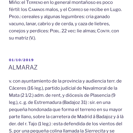
Miño: el
Terreno
en lo general montañoso es poco
fértil: los
Caminos
malos, y el
Correo
se recibe en Lugo.
Prod.:
cereales y algunas legumbres: cria ganado
vacuno, lanar, cabrio y de cerda, y caza de liebres,
conejos y perdices:
Pobl.
22 vec: lie almas;
Contr.
con
su matriz (V.).
PUBLICADO
01/10/2019
EL
ALMARAZ
v. con ayuntamiento de la provincia y audiencia terr. de
Cáceres (16 leg.), partido judicial de Navalmoral de la
Mata (2 1/2.) adm. de rent, y diócesis de Plasencia (9
leg.), с. g. de Estremadura (Badajoz 31) : sir. en una
pequeña hondonada que forma el terreno en su mayor
parte llano, sobre la carretera de Madrid á Badajoz y á là
der. del r. Tajo (1 leg.) : esta defendida de los vientos del
S. por una pequeña colina llamada la
Sierrecita
y se