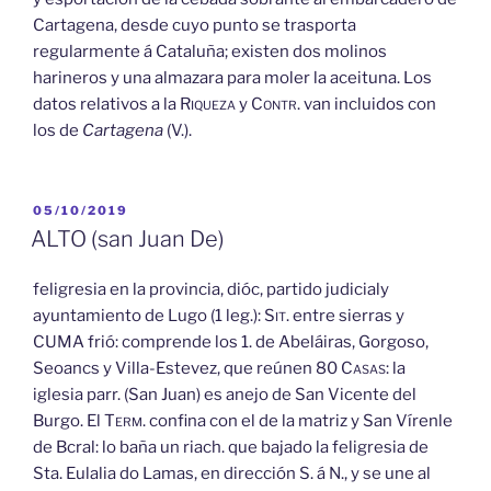
Cartagena, desde cuyo punto se trasporta
regularmente á Cataluña; existen dos molinos
harineros y una almazara para moler la aceituna. Los
datos relativos a la
Riqueza
y
Contr.
van incluidos con
los de
Cartagena
(V.).
PUBLICADO
05/10/2019
EL
ALTO (san Juan De)
feligresia en la provincia, dióc, partido judicialy
ayuntamiento de Lugo (1 leg.):
Sit.
entre sierras y
CUMA frió: comprende los 1. de Abeláiras, Gorgoso,
Seoancs y Villa-Estevez, que reúnen 80
Casas:
la
iglesia parr. (San Juan) es anejo de San Vicente del
Burgo. El
Term.
confina con el de la matriz y San Vírenle
de Bcral: lo baña un riach. que bajado la feligresia de
Sta. Eulalia do Lamas, en dirección S. á N., y se une al