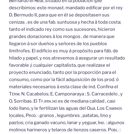
Bernardo el Real, situado en la población (pie
describimos: este monast. mandado edificar por el rey
D. Bermudo II, para que en él se depositasen sus
cenizas , es de una fab. suntuosa y hecha á toda costa;
tanto el indicado rey como sus sucesores, hicieron
grandes donaciones á los mongos , de manera que
llegaron á sor dueños y señores de los pueblos
limítrofes. El edificio es muy á propósito para fáb. de
hilado y papel, y nos atrevemos á asegurar un resultado
favorable ¡i cualquier capitalista, que realizase el
proyecto enunciado, tanto por la proporción para el
consumo, como por la fácil adquisición de los prod. ó
materiales necesarios á esta clase de ind. Confina el
Térm.
N. Cacabelos; E. Camponaraya ; S. Carracedelo , y
O. Sorribas. El
Tf.rrk.no
es de mediana calidad , casi
lodo llano, y le fertilizan las aguas del Oua. Los
Caminos
locales,
Prod.
: granos , legumbres , patatas, lino y
pastos; cria ganado vacuno, lanar y yeguar,
Ind.
: algunos
molinos harineros y telaros de lienzos caseros.
Pobl.
: