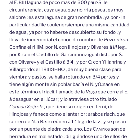
al E. ВШ laguna de poco mas de 300 pau>S île
circunferencia , cuya agua, que no rria pesca , es muy
salobre : es esta laguna de gran nombradla , ya por • In
particularidad île coulenersiempre una misma cantidad
de agua , ya por no haberse descubierto su fondo , y
lleva de inmemorial el conocido nombre de
Puzo-uiron.
Confina el riiiiM. por N. con llinojosa y Olivares á
i/i
leg.,
por К. con el Castillo de Garcímuñoz igual dist., por S.
con Olivare» y el Castillo á 3’4 , y por O. con Yilianrina y
Villargordo: el ТВШЯННО , de muy buena clase para
siembra y pastos, se halla roturado en 3/4 partes y
tiene algún monte sin poblar bacía el N. yO.:nace en
este término el riacli. llamado de la
Vega
que corre al E.
á desaguar en el .lúcar ; y lo atraviesa otro titulado
Canada Xeijretr
, que tiene su origen en terni, de
Hinojosa y fenece como el anterior : arabos riach. que
corren de N. á B. se reúnen á 1
‘i
leg. de la v. , y se pasan
por un puente de piedra cada uno. Los
Caminos
son de
herradura en mal estado ; dirigiéndose uno de ellos de