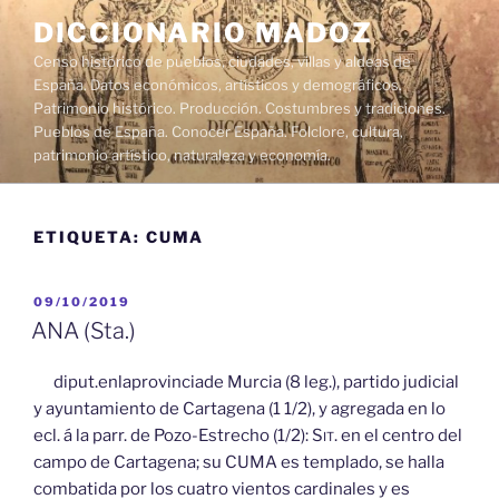
Saltar
DICCIONARIO MADOZ
al
Censo histórico de pueblos, ciudades, villas y aldeas de
contenido
España. Datos económicos, artísticos y demográficos.
Patrimonio histórico. Producción. Costumbres y tradiciones.
Pueblos de España. Conocer España. Folclore, cultura,
patrimonio artístico, naturaleza y economía.
ETIQUETA:
CUMA
PUBLICADO
09/10/2019
EL
ANA (Sta.)
diput.enlaprovinciade Murcia (8 leg.), partido judicial
y ayuntamiento de Cartagena (1 1/2), y agregada en lo
ecl. á la parr. de Pozo-Estrecho (1/2):
Sit.
en el centro del
campo de Cartagena; su CUMA es templado, se halla
combatida por los cuatro vientos cardinales y es