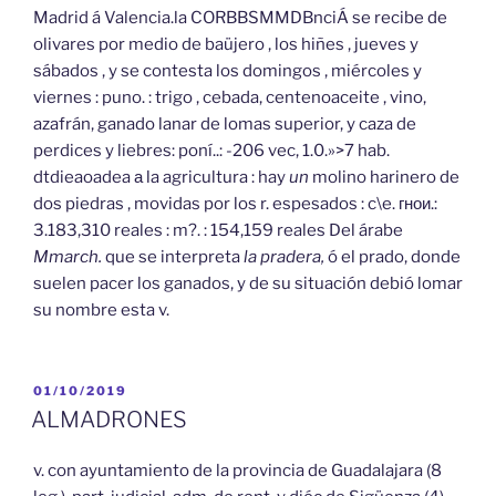
Madrid á Valencia.la CORBBSMMDBnciÁ se recibe de
olivares por medio de baüjero , los hiñes , jueves y
sábados , y se contesta los domingos , miércoles y
viernes : puno. : trigo , cebada, centenoaceite , vino,
azafrán, ganado lanar de lomas superior, y caza de
perdices y liebres: poní..: -206 vec, 1.0.»>7 hab.
dtdieaoadea а la agricultura : hay
un
molino harinero de
dos piedras , movidas por los r. espesados : c\e. гнои.:
3.183,310 reales : m?. : 154,159 reales Del árabe
Mmarch.
que se interpreta
la pradera,
ó el prado, donde
suelen pacer los ganados, y de su situación debió lomar
su nombre esta v.
PUBLICADO
01/10/2019
EL
ALMADRONES
v. con ayuntamiento de la provincia de Guadalajara (8