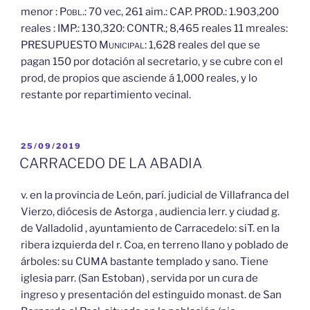
menor :
Pobl.:
70 vec, 261 aim.: CAP. PROD.: 1.903,200
reales : IMP.: 130,320: CONTR.; 8,465 reales 11 mreales:
PRESUPUESTO
Municipal:
1,628 reales del que se
pagan 150 por dotación al secretario, y se cubre con el
prod, de propios que asciende á 1,000 reales, y lo
restante por repartimiento vecinal.
PUBLICADO
25/09/2019
EL
CARRACEDO DE LA ABADIA
v. en la provincia de León, parí. judicial de Villafranca del
Vierzo, diócesis de Astorga , audiencia lerr. y ciudad g.
de Valladolid , ayuntamiento de Carracedelo: siT. en la
ribera izquierda del r. Coa, en terreno llano y poblado de
árboles: su CUMA bastante templado y sano. Tiene
iglesia parr. (San Estoban) , servida por un cura de
ingreso y presentación del estinguido monast. de San