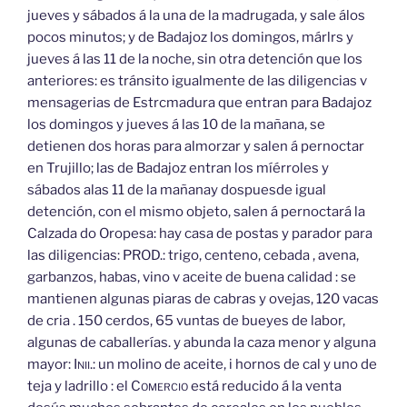
jueves y sábados á la una de la madrugada, y sale álos
pocos minutos; y de Badajoz los domingos, márlrs y
jueves á las 11 de la noche, sin otra detención que los
anteriores: es tránsito igualmente de las diligencias v
mensagerias de Estrcmadura que entran para Badajoz
los domingos y jueves á las 10 de la mañana, se
detienen dos horas para almorzar y salen á pernoctar
en Trujillo; las de Badajoz entran los míérroles y
sábados alas 11 de la mañanay dospuesde igual
detención, con el mismo objeto, salen á pernoctará la
Calzada do Oropesa: hay casa de postas y parador para
las diligencias: PROD.: trigo, centeno, cebada , avena,
garbanzos, habas, vino v aceite de buena calidad : se
mantienen algunas piaras de cabras y ovejas, 120 vacas
de cria . 150 cerdos, 65 vuntas de bueyes de labor,
algunas de caballerías. y abunda la caza menor y alguna
mayor:
Inii.:
un molino de aceite, i hornos de cal y uno de
teja y ladrillo : el
Comercio
está reducido á la venta