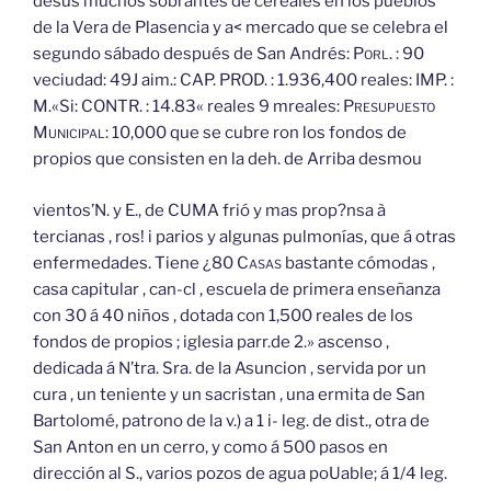
desús muchos sobrantes de cereales en los pueblos
de la Vera de Plasencia y a< mercado que se celebra el
segundo sábado después de San Andrés:
Porl.
: 90
veciudad: 49J aim.: CAP. PROD. : 1.936,400 reales: IMP. :
M.«Si: CONTR. : 14.83« reales 9 mreales:
Presupuesto
Municipal:
10,000 que se cubre ron los fondos de
propios que consisten en la deh. de Arriba desmou
vientos’N. y E., de CUMA frió y mas prop?nsa à
tercianas , ros! i parios y algunas pulmonías, que á otras
enfermedades. Tiene ¿80
Casas
bastante cómodas ,
casa capitular , can-cl , escuela de primera enseñanza
con 30 á 40 niños , dotada con 1,500 reales de los
fondos de propios ; iglesia parr.de 2.» ascenso ,
dedicada á N’tra. Sra. de la Asuncion , servida por un
cura , un teniente y un sacristan , una ermita de San
Bartolomé, patrono de la v.) a 1 i- leg. de dist., otra de
San Anton en un cerro, y como á 500 pasos en
dirección al S., varios pozos de agua poUable; á 1/4 leg.