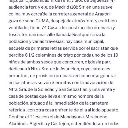
leg.), part, judicial, adm. de rent, y dióc de Sigüenza (4),
audiencia terr. y e.g. de Madrid (18):
Sit.
en una suave
colina muy ccrca’de la carretera general de Aragon :
goza de sano CUMA, despejada atmósfera, y está bien
ventilado ; tiene 74
Casas
de construcción ordinaria y
tosca, forman una calle llamada Real que cruza la
población y varias travesías: hay casa municipal,
escuela de primeras letras servida por el sacristan que
percibe 6 1/2 celemines de trigo por cada uno de los 19
niños de ambos sexos que concurren, с iglesia parr.
dedicada á Ntra. Sra. de la Asuncion, cuyo curato es
perpetuo , de provision ordinaria en concurso general ;
en los afueras se ven 3 ermitas con la advocación de
Ntra. Sra. de la Soledad y San Sebastian, y una venta y
casa de postas que lleva el mismo nombre de la
población, situado á la inmediación de la carretera
referida , con otra casa enfrente de ella al lado opuesto.
Confina el
Térm.
con el de Mandayona, Mirabueno,
Alaminos, Algecilla y Castejon, estendiéndosc en todas