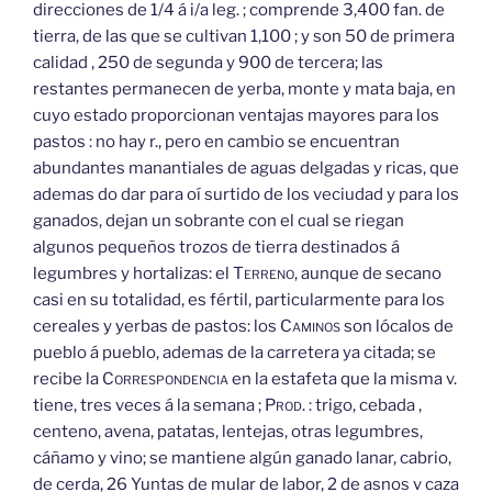
direcciones de 1/4 á i/a leg. ; comprende 3,400 fan. de
tierra, de las que se cultivan 1,100 ; y son 50 de primera
calidad , 250 de segunda y 900 de tercera; las
restantes permanecen de yerba, monte y mata baja, en
cuyo estado proporcionan ventajas mayores para los
pastos : no hay r., pero en cambio se encuentran
abundantes manantiales de aguas delgadas y ricas, que
ademas do dar para oí surtido de los veciudad y para los
ganados, dejan un sobrante con el cual se riegan
algunos pequeños trozos de tierra destinados á
legumbres y hortalizas: el
Terreno,
aunque de secano
casi en su totalidad, es fértil, particularmente para los
cereales y yerbas de pastos: los
Caminos
son lócalos de
pueblo á pueblo, ademas de la carretera ya citada; se
recibe la
Correspondencia
en la estafeta que la misma v.
tiene, tres veces á la semana ;
Prod.
: trigo, cebada ,
centeno, avena, patatas, lentejas, otras legumbres,
cáñamo y vino; se mantiene algún ganado lanar, cabrio,
de cerda, 26 Yuntas de mular de labor, 2 de asnos v caza