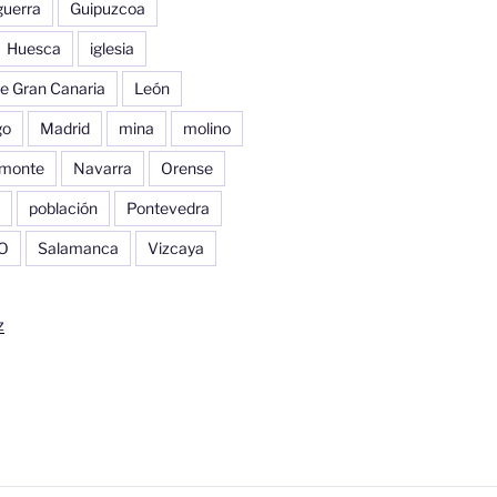
guerra
Guipuzcoa
Huesca
iglesia
e Gran Canaria
León
go
Madrid
mina
molino
monte
Navarra
Orense
población
Pontevedra
O
Salamanca
Vizcaya
z