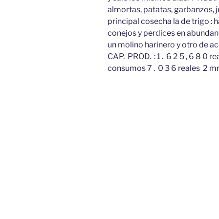
almortas, patatas, garbanzos, ju
principal cosecha la de trigo : 
conejos y perdices en abundanci
un molino harinero y otro de a
CAP. PROD. : 1 . 6 2 5 , 6 8 0 r
consumos 7 . 0 3 6 reales 2 mr