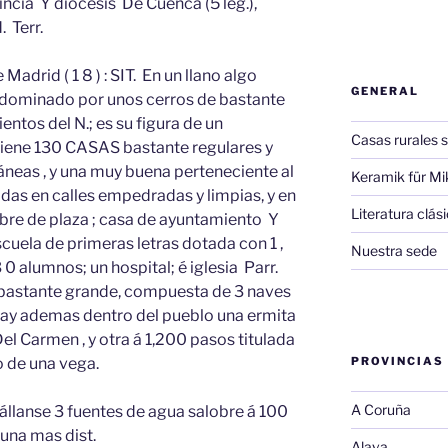
ncia Y diócesis De Cuenca (5 leg.),
. Terr.
 Madrid ( 1 8 ) : SIT. En un llano algo
GENERAL
 y dominado por unos cerros de bastante
ientos del N.; es su figura de un
Casas rurales s
Tiene 130 CASAS bastante regulares y
neas , y una muy buena perteneciente al
Keramik für Mi
das en calles empedradas y limpias, y en
Literatura clá
bre de plaza ; casa de ayuntamiento Y
cuela de primeras letras dotada con 1 ,
Nuestra sede
 0 alumnos; un hospital; é iglesia Parr.
 bastante grande, compuesta de 3 naves
hay ademas dentro del pueblo una ermita
el Carmen , y otra á 1,200 pasos titulada
o de una vega.
PROVINCIAS
A Coruña
hállanse 3 fuentes de agua salobre á 100
guna mas dist.
Alava