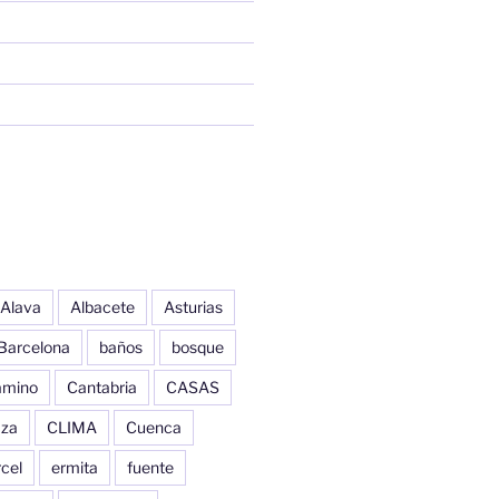
Alava
Albacete
Asturias
Barcelona
baños
bosque
amino
Cantabria
CASAS
aza
CLIMA
Cuenca
cel
ermita
fuente