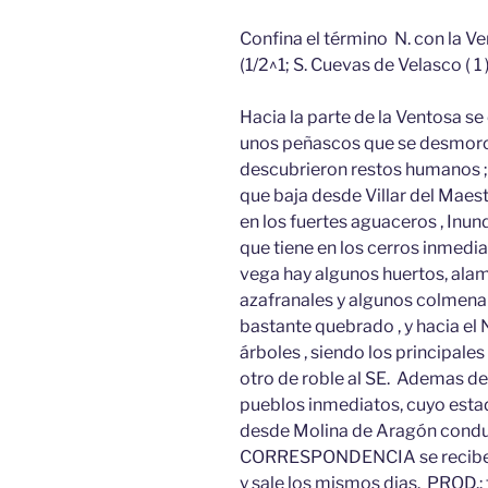
Confina el término N. con la Ve
(1/2^1; S. Cuevas de Velasco ( 1 )
Hacia la parte de la Ventosa se
unos peñascos que se desmoron
descubrieron restos humanos ; 
que baja desde Villar del Maest
en los fuertes aguaceros , Inun
que tiene en los cerros inmedi
vega hay algunos huertos, alam
azafranales y algunos colmena
bastante quebrado , y hacia el N
árboles , siendo los principales
otro de roble al SE. Ademas d
pueblos inmediatos, cuyo estad
desde Molina de Aragón conduc
CORRESPONDENCIA se recibe en
y sale los mismos dias. PROD.: