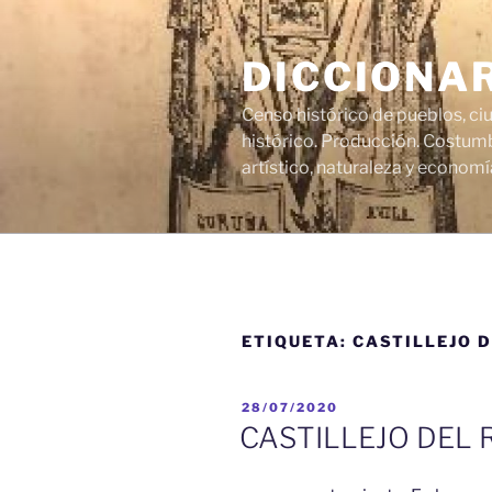
Saltar
al
DICCIONA
contenido
Censo histórico de pueblos, ci
histórico. Producción. Costumb
artístico, naturaleza y economí
ETIQUETA:
CASTILLEJO 
PUBLICADO
28/07/2020
EL
CASTILLEJO DEL