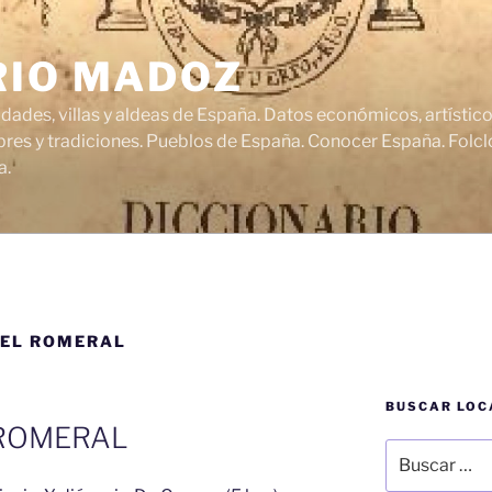
RIO MADOZ
udades, villas y aldeas de España. Datos económicos, artísti
res y tradiciones. Pueblos de España. Conocer España. Folclo
a.
DEL ROMERAL
BUSCAR LOC
 ROMERAL
Buscar
por: