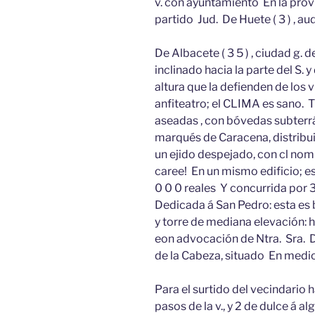
v. con ayuntamiento En la provi
partido Jud. De Huete ( 3 ) , aud
De Albacete ( 3 5 ) , ciudad g. de
inclinado hacia la parte del S.
altura que la defienden de los v
anfiteatro; el CLIMA es sano. 
aseadas , con bóvedas subterrá
marqués de Caracena, distribui
un ejido despejado, con cl nom
caree! En un mismo edificio; es
0 0 0 reales Y concurrida por 3
Dedicada á San Pedro: esta es
y torre de mediana elevación: 
eon advocación de Ntra. Sra. D
de la Cabeza, situado En medi
Para el surtido del vecindario 
pasos de la v., y 2 de dulce á al