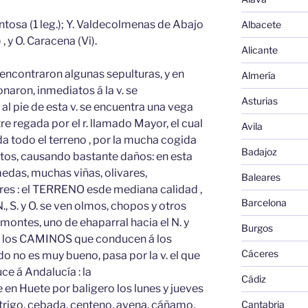
ntosa (1 leg.); Y. Valdecolmenas de Abajo
Albacete
 , y O. Caracena (Vi).
Alicante
 encontraron algunas sepulturas, y en
Almería
aron, inmediatos á la v. se
Asturias
al pie de esta v. se encuentra una vega
re regada por el r. llamado Mayor, el cual
Avila
da todo el terreno , por la mucha cogida
Badajoz
atos, causando bastante daños: en esta
edas, muchas viñas, olivares,
Baleares
res : el TERRENO esde mediana calidad ,
Barcelona
., S. y O. se ven olmos, chopos y otros
 montes, uno de ehaparral hacia el N. y
Burgos
e los CAMINOS que conducen á los
Cáceres
o no es muy bueno, pasa por la v. el que
e á Andalucía : la
Cádiz
 Huete por baligero los lunes y jueves
 trigo, cebada, centeno, avena, cáñamo,
Cantabria