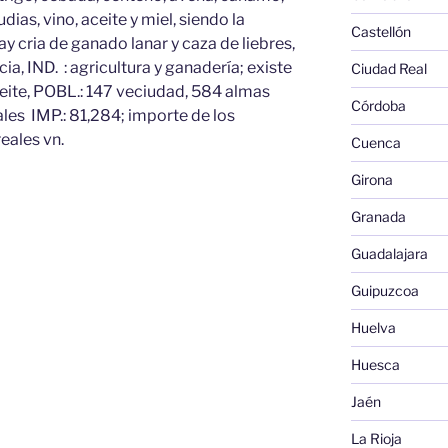
dias, vino, aceite y miel, siendo la
Castellón
hay cria de ganado lanar y caza de liebres,
a, IND. : agricultura y ganadería; existe
Ciudad Real
ceite, POBL.: 147 veciudad, 584 almas
Córdoba
eales IMP.: 81,284; importe de los
eales vn.
Cuenca
Girona
Granada
Guadalajara
Guipuzcoa
Huelva
Huesca
Jaén
La Rioja