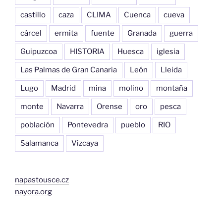
castillo
caza
CLIMA
Cuenca
cueva
cárcel
ermita
fuente
Granada
guerra
Guipuzcoa
HISTORIA
Huesca
iglesia
Las Palmas de Gran Canaria
León
Lleida
Lugo
Madrid
mina
molino
montaña
monte
Navarra
Orense
oro
pesca
población
Pontevedra
pueblo
RIO
Salamanca
Vizcaya
napastousce.cz
nayora.org