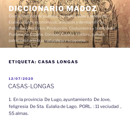
Saltar
DICCIONARIO MADOZ
al
Censo histórico de pueblos, ciudades, villas y aldeas de
contenido
España. Datos económicos, artísticos y demográficos.
Patrimonio histórico. Producción. Costumbres y tradiciones.
Pueblos de España. Conocer España. Folclore, cultura,
patrimonio artístico, naturaleza y economía.
ETIQUETA:
CASAS LONGAS
PUBLICADO
12/07/2020
EL
CASAS-LONGAS
1. En la provincia De Lugo, ayuntamiento De Jove,
feligresia De Sta. Eulalia de Lago. PORL. : 11 veciudad ,
55 almas.