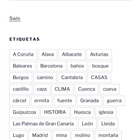
5win
ETIQUETAS
A Coruña
Alava
Albacete
Asturias
Baleares
Barcelona
baños
bosque
Burgos
camino
Cantabria
CASAS
castillo
caza
CLIMA
Cuenca
cueva
cárcel
ermita
fuente
Granada
guerra
Guipuzcoa
HISTORIA
Huesca
iglesia
Las Palmas de Gran Canaria
León
Lleida
Lugo
Madrid
mina
molino
montaña