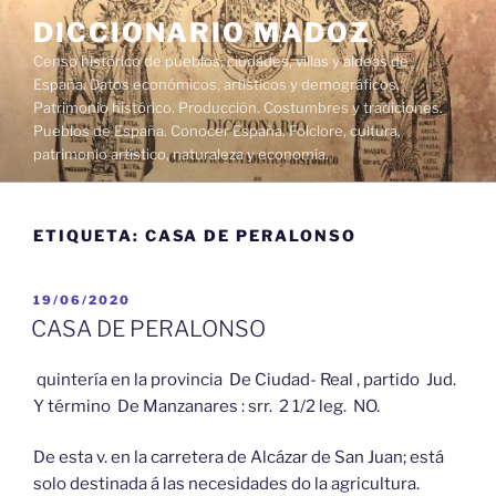
Saltar
DICCIONARIO MADOZ
al
Censo histórico de pueblos, ciudades, villas y aldeas de
contenido
España. Datos económicos, artísticos y demográficos.
Patrimonio histórico. Producción. Costumbres y tradiciones.
Pueblos de España. Conocer España. Folclore, cultura,
patrimonio artístico, naturaleza y economía.
ETIQUETA:
CASA DE PERALONSO
PUBLICADO
19/06/2020
EL
CASA DE PERALONSO
quintería en la provincia De Ciudad- Real , partido Jud.
Y término De Manzanares : srr. 2 1/2 leg. NO.
De esta v. en la carretera de Alcázar de San Juan; está
solo destinada á las necesidades do la agricultura.