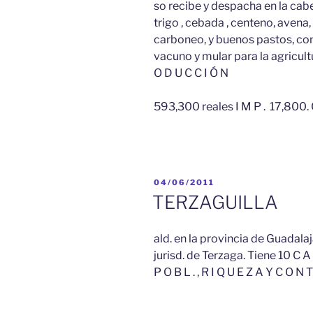
so recibe y despacha en la cabe
trigo , cebada , centeno, avena
carboneo, y buenos pastos, con
vacuno y mular para la agricultur
O D U C C I Ó N
593,300 reales I M P . 17,800. 
PUBLICADO
04/06/2011
EL
TERZAGUILLA
ald. en la provincia de Guadalaj
jurisd. de Terzaga. Tiene 10 C A 
P O B L . , R I Q U E Z A Y C O N T