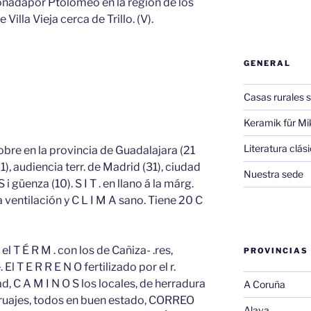
onadapor Ptolomeo en la región de los
Villa Vieja cerca de Trillo. (V).
GENERAL
Casas rurales s
Keramik für Mi
Literatura clá
lobre en la provincia de Guadalajara (21
(1), audiencia terr. de Madrid (31), ciudad
Nuestra sede
 i güenza (10). S I T . en llano á la márg.
a ventilación y C L I M A sano. Tiene 20 C
el T É R M . con los de Cañiza- .res,
PROVINCIAS
El T E R R E N O fertilizado por el r.
ad, C A M I N O S los locales, de herradura
A Coruña
rruajes, todos en buen estado, CORREO
Alava