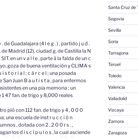
Santa Cruz de 
Segovia
Sevilla
Soria
 de Guadalajara (4 l e g . ) , partido j u d .
 r r . de Madrid (12), ciudad g. de Castilla la N
Tarragona
SIT. en un v a l l e , parte á la falda de un c
Teruel
 royo, goza de buena ventilación y CLIMA s
s t o r i a l ; c á r c e l ; una posada
Toledo
e San Juan B a u t i s t a , para enfermos
Valencia
sistentes en una pia memoria ; un
 1 47 fan. de trigo y 8,000 reales
Valladolid
Vizcaya
ro pió con 112 fan. de trigo y 4 , 0 0 0
; una escuela de inst r u c c i ó n
Zamora
nos , dotada con 2 , 2 0 0 r s . ,
n los d i s c í p u l o s , la cual asciende
Zaragoza