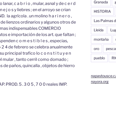
Granada
nar, c a b r i o , mular, asnal y de c e r d
o n e j o s y liebres ; en el arroyo se crian
HISTORIA
 la agrícola . un molino h a r i n e r o ,
Las Palmas d
res de lienzos ordinarios y algunos otros de
cas mas indispensables COMERCIO
Lleida
Lu
tos e importación de los art. que faltan ;
montaña
enden c o m e s t i b l e s , especias,
n» 2 4 de febrero se celebra anualmente
oro
pesca
su principal trafico lo c o n s t i t u y e n
pueblo
RI
l mular , tanto cerril como domado ;
 de paños, quincalla , objetos de hierro
napastousce.c
nayora.org
P. PROD. 5 . 3 0 5 , 7 0 0 reales IMP.