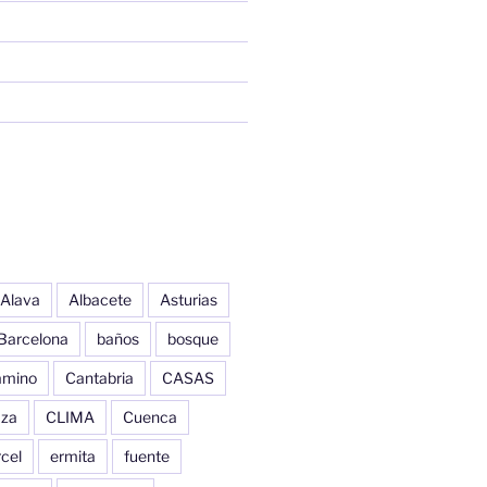
Alava
Albacete
Asturias
Barcelona
baños
bosque
amino
Cantabria
CASAS
aza
CLIMA
Cuenca
cel
ermita
fuente