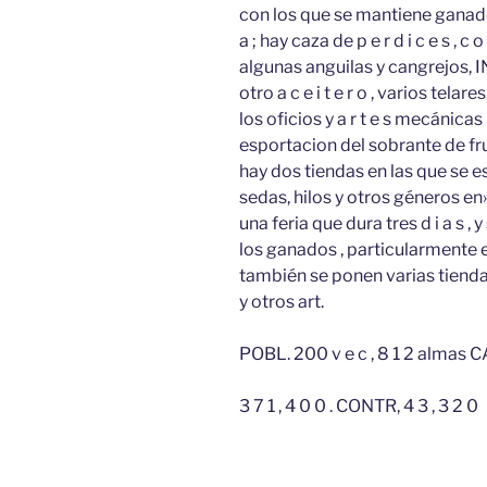
con los que se mantiene ganado la
a ; hay caza de p e r d i c e s , c 
algunas anguilas y cangrejos, IND.
otro a c e i t e r o , varios tela
los oficios y a r t e s mecáni
esportacion del sobrante de fru
hay dos tiendas en las que se esp
sedas, hilos y otros géneros e
una feria que dura tres d i a s , y 
los ganados , particularmente e
también se ponen varias tiendas
y otros art.
POBL. 200 v e c , 8 1 2 almas CA
3 7 1 , 4 0 0 . CONTR, 4 3 , 3 2 0