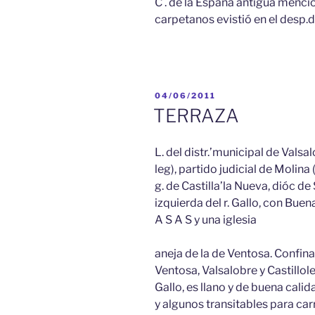
C . de la España antigua menci
carpetanos evistió en el desp.de 
PUBLICADO
04/06/2011
EL
TERRAZA
L. del distr.’municipal de Valsa
leg), partido judicial de Molina 
g. de Castilla’la Nueva, dióc de S
izquierda del r. Gallo, con Buen
A S A S y una iglesia
aneja de la de Ventosa. Confina 
Ventosa, Valsalobre y Castillole. 
Gallo, es llano y de buena calid
y algunos transitables para ca