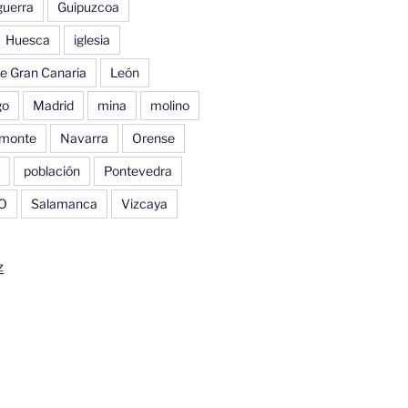
guerra
Guipuzcoa
Huesca
iglesia
e Gran Canaria
León
go
Madrid
mina
molino
monte
Navarra
Orense
población
Pontevedra
O
Salamanca
Vizcaya
z