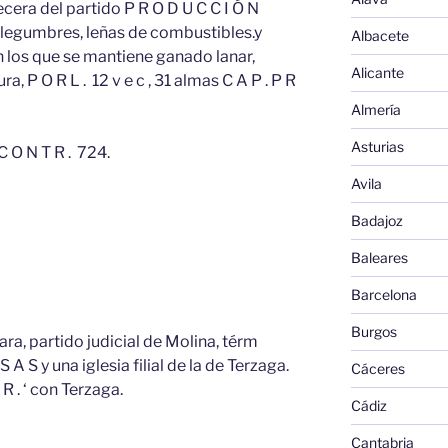
cera del partido P R O D U C C I Ó N
, legumbres, leñas de combustibles.y
Albacete
 los que se mantiene ganado lanar,
Alicante
a, P O R L . 12 v e c , 31 almas C A P . P R
Almería
Asturias
C O N T R . 724.
Avila
Badajoz
Baleares
Barcelona
Burgos
ara, partido judicial de Molina, térm
S A S y una iglesia filial de la de Terzaga.
Cáceres
 R . ‘ con Terzaga.
Cádiz
Cantabria