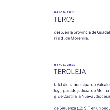
PUBLICADO
04/06/2011
EL
TEROS
desp. en la provincia de Guadalaja
r i s d . de Morenilla.
PUBLICADO
04/06/2011
EL
TEROLEJA
l. del distr. municipal de Valsa
leg.), partido judicial de Molina 
g. de Castilla la Nueva , diócesi
de Sigüenza (12; SIT. en un peq