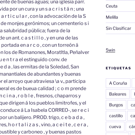
 fuente de buenas aguas; una iglesia parr.
Ceuta
da por un cura y un s a c r i s t á n ; una
 r t i c u l a r , con la advocación de la S
Melilla
fue de monjes gerónimos; un cementerio s i
Sin Clasificar
la salubridad pública; fuera de la
e un ant. c a s t i l l o , y en una de las
portada en a r c o , con un torreón á
5win
on los de Romanones, Moratltla, Peñalver
 e n t r a el estinguido conv. de
 e d a , las ermitas de la Soledad, San
ETIQUETAS
rios manantiales de abundantes y buenas
el arroyo que atraviesa \a v., participa
A Coruña
eneral es de bueua calidad ; c o m prende
Baleares
 n a , r o b l e , fresnos, chaparros y
que dirigen á los pueblos limitrofes, y el
Burgos
c
onduce á La Isabela CORREO-, se r e c i
castillo
c
r un balijero. PROD. trigo, c e b a d a ,
o r t a l i z a s , vino, a c e i t e , c e r a ,
cueva
cár
mbustible y carboneo , y buenas pastos