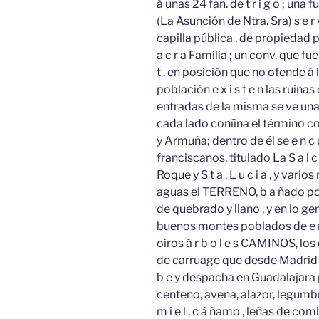
á unas 24 fan. de t r i g o ; una
(La Asunción de Ntra. Sra) s e r vi
capilla pública , de propiedad p a
a c r a Familia ; un conv. que 
t . en posición que no ofende á 
población e x i s t e n las ruinas d
entradas de la misma se ve una 
cada lado coníina el término c
y Armuña; dentro de él se e n c u
franciscanos, titulado La S a l c
Roque y S t a . L u c i a , y va
aguas el TERRENO, b a ñado por 
de quebrado y llano , y en lo g
buenos montes poblados de e n c i
oíros á r b o l e s CAMINOS, los 
de carruage que desde Madrid c
b e y despacha en Guadalajara po
centeno, avena, alazor, legumbres, h 
m i e l , c á ñamo , leñas de co