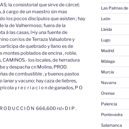
 la consistorial que sirve de cárcel;
Las Palmas de
a, á cargo de un maestro sin mas
do los pocos discípulos que asisten ; hay
León
de la de Valhermoso; fuera de la
Lleida
 á las casas, l>iy una fuente de
ino con los de Terraza Valsalobre y
Lugo
articipa de quebrado y llano es de
Madrid
s montes poblados de encina , roble,
s, CAMINOS.- los locales, de herradura
Málaga
ibe y despacha cn Molina, PROD.
Murcia
eñas de combustible , y buenos pastos
 lanar y vacuno; hay caza de liebres,
Navarra
grícola y r e c r i a c i o n de ganados, P O
Orense
Palencia
R O D U C C I Ó N 666,600 rs!» D I P .
Pontevedra
Salamanca