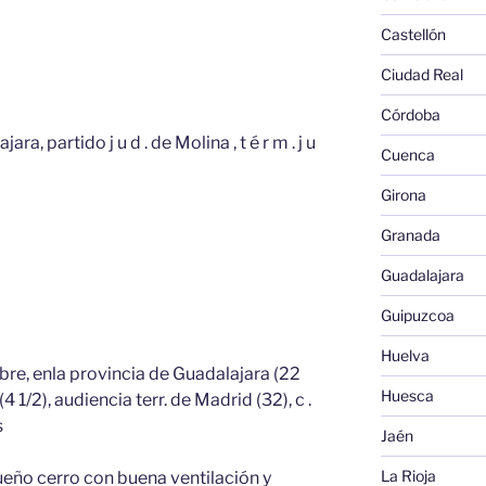
Castellón
Ciudad Real
Córdoba
ra, partido j u d . de Molina , t é r m . j u
Cuenca
Girona
Granada
Guadalajara
Guipuzcoa
Huelva
lobre, enla provincia de Guadalajara (22
Huesca
(4 1/2), audiencia terr. de Madrid (32), c .
s
Jaén
La Rioja
ueño cerro con buena ventilación y