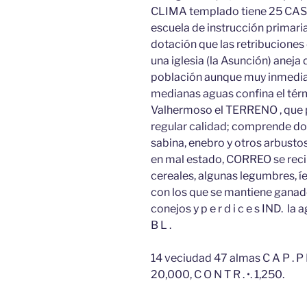
CLIMA templado tiene 25 CASAS;
escuela de instrucción primari
dotación que las retribuciones 
una iglesia (la Asunción) aneja 
población aunque muy inmediata
medianas aguas confina el térm
Valhermoso el TERRENO , que p
regular calidad; comprende do
sabina, enebro y otros arbusto
en mal estado, CORREO se rec
cereales, algunas legumbres, í
con los que se mantiene ganado
conejos y p e r d i c e s IND. la a
B L .
14 veciudad 47 almas C A P . P 
20,000, C O N T R . •. 1,250.