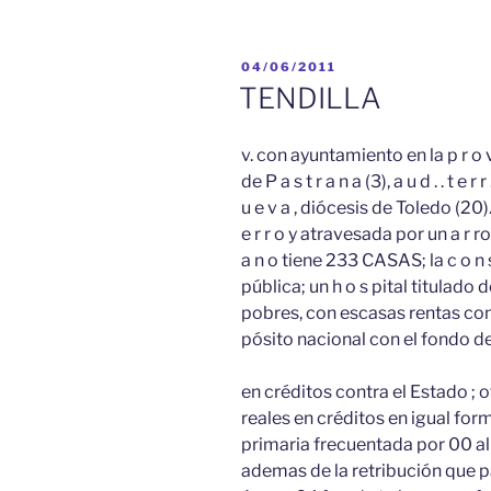
PUBLICADO
04/06/2011
EL
TENDILLA
v. con ayuntamiento en la p r o v .
de P a s t r a n a (3), a u d . . t e
u e v a , diócesis de Toledo (20). 
e r r o y atravesada por un a r
a n o tiene 233 CASAS; la c o n s i 
pública; un h o s pital titulado d
pobres, con escasas rentas con
pósito nacional con el fondo de
en créditos contra el Estado ; ot
reales en créditos en igual forma
primaria frecuentada por 00 alum
ademas de la retribución que paga