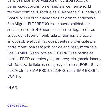
parr. (Sta. Maria) servida por un cura párroco, y un
beneficiado ; próximo á ella está el cementerio. El
término confina N. Tordueles; E. Nebreda; S. Pineda, y O.
Castrillo; 1 en él se encuentra una ermita dedicada á
San Miguel. EÍ TERRENO es de buena calidad . de
secano, escepto 40 huer- , tos que se riegan con las
aguas de la fuente nombrada Untierma; le cruza un
arroyo’sobre el cual hay dos puentes provinciales; la
parte montuosa está poblada de encinas y mata baja.
Los CAMINOS son locales. El CORREO se recibe de
Lerma. FROD. cereales y legumbres; cria ganado lanar y
cabrío, caza de liebres, conejos y perdices, POBL. 84 v e
c , 376 almas CAP. PROD. 722,900 reales IMP. 68,394.
CONTR.
I 4,66 i
PUBLICADO
03/06/2011