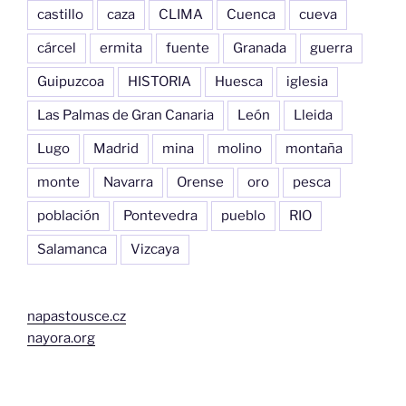
castillo
caza
CLIMA
Cuenca
cueva
cárcel
ermita
fuente
Granada
guerra
Guipuzcoa
HISTORIA
Huesca
iglesia
Las Palmas de Gran Canaria
León
Lleida
Lugo
Madrid
mina
molino
montaña
monte
Navarra
Orense
oro
pesca
población
Pontevedra
pueblo
RIO
Salamanca
Vizcaya
napastousce.cz
nayora.org