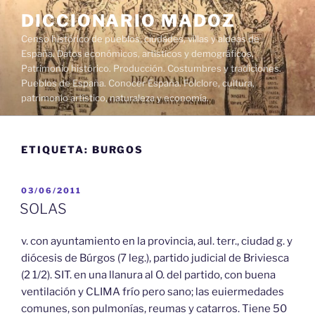
Saltar
DICCIONARIO MADOZ
al
Censo histórico de pueblos, ciudades, villas y aldeas de
contenido
España. Datos económicos, artísticos y demográficos.
Patrimonio histórico. Producción. Costumbres y tradiciones.
Pueblos de España. Conocer España. Folclore, cultura,
patrimonio artístico, naturaleza y economía.
ETIQUETA:
BURGOS
PUBLICADO
03/06/2011
EL
SOLAS
v. con ayuntamiento en la provincia, aul. terr., ciudad g. y
diócesis de Búrgos (7 leg.), partido judicial de Briviesca
(2 1/2). SIT. en una llanura al O. del partido, con buena
ventilación y CLIMA frío pero sano; las euiermedades
comunes, son pulmonías, reumas y catarros. Tiene 50