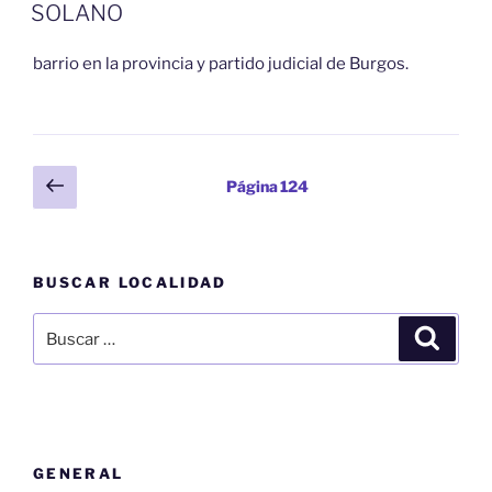
EL
SOLANO
barrio en la provincia y partido judicial de Burgos.
Paginación
Página
Página
124
anterior
de
entradas
BUSCAR LOCALIDAD
Buscar
Buscar
por:
GENERAL