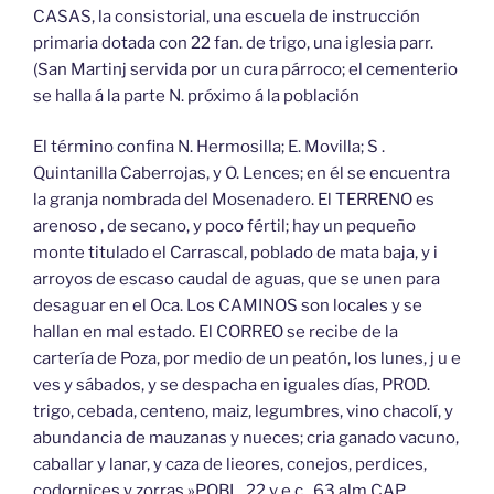
CASAS, la consistorial, una escuela de instrucción
primaria dotada con 22 fan. de trigo, una iglesia parr.
(San Martinj servida por un cura párroco; el cementerio
se halla á la parte N. próximo á la población
El término confina N. Hermosilla; E. Movilla; S .
Quintanilla Caberrojas, y O. Lences; en él se encuentra
la granja nombrada del Mosenadero. El TERRENO es
arenoso , de secano, y poco fértil; hay un pequeño
monte titulado el Carrascal, poblado de mata baja, y i
arroyos de escaso caudal de aguas, que se unen para
desaguar en el Oca. Los CAMINOS son locales y se
hallan en mal estado. El CORREO se recibe de la
cartería de Poza, por medio de un peatón, los lunes, j u e
ves y sábados, y se despacha en iguales días, PROD.
trigo, cebada, centeno, maiz, legumbres, vino chacolí, y
abundancia de mauzanas y nueces; cria ganado vacuno,
caballar y lanar, y caza de lieores, conejos, perdices,
codornices y zorras.»POBL. 22 v e c , 63 alm CAP.