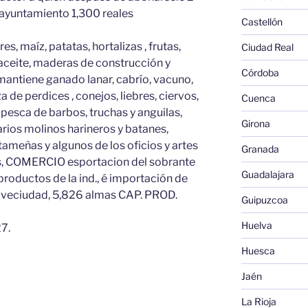
l ayuntamiento 1,300 reales
Castellón
, maíz, patatas, hortalizas , frutas,
Ciudad Real
 aceite, maderas de construcción y
Córdoba
mantiene ganado lanar, cabrío, vacuno,
 de perdices , conejos, liebres, ciervos,
Cuenca
pesca de barbos, truchas y anguilas,
Girona
 varios molinos harineros y batanes,
stameñas y algunos de los oficios y artes
Granada
, COMERCIO esportacion del sobrante
Guadalajara
productos de la ind., é importación de
30 veciudad, 5,826 almas CAP. PROD.
Guipuzcoa
Huelva
7.
Huesca
Jaén
La Rioja