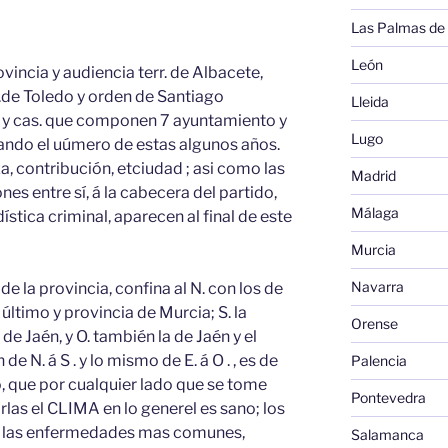
Las Palmas de
León
ovincia y audiencia terr. de Albacete,
 .de Toledo y orden de Santiago
Lleida
ld. y cas. que componen 7 ayuntamiento y
Lugo
iando el uúmero de estas algunos años.
a, contribución, etciudad ; asi como las
Madrid
ones entre sí, á la cabecera del partido,
Málaga
dística criminal, aparecen al final de este
Murcia
Navarra
de la provincia, confina al N. con los de
l último y provincia de Murcia; S. la
Orense
de Jaén, y O. también la de Jaén y el
e N. á S . y lo mismo de E. á O . , es de
Palencia
o, que por cualquier lado que se tome
Pontevedra
rlas el CLIMA en lo generel es sano; los
; y las enfermedades mas comunes,
Salamanca