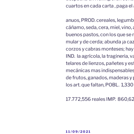
cuartos en cada carta , paga e
anuos, PROD. cereales, legumbres
cáñamo, seda, cera, miel, vino,
buenos pastos, con los que se 
mular y de cerda; abunda ¡a caza
corzos y cabras monteses; hay 
IND. la agrícola, la tragineria,
telares de lienzos, pañetes y e
mecánicas mas indispensables
de frutos, ganados, maderas y 
los art. que faltan, POBL. 1,3
17.772,556 reales IMP. 860,62
PUBLICADO
11/09/2021