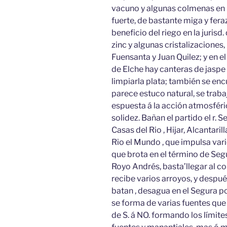
vacuno y algunas colmenas en lo
fuerte, de bastante miga y fera
beneficio del riego en la jurisd. 
zinc y algunas cristalizaciones,
Fuensanta y Juan Quilez; y en e
de Elche hay canteras de jaspe 
limpiarla plata; también se en
parece estuco natural, se traba
espuesta á la acción atmosfér
solidez. Bañan el partido el r. 
Casas del Rio , Hijar, Alcantari
Rio el Mundo , que impulsa vari
que brota en el término de Seg
Royo Andrés, basta’llegar al c
recibe varios arroyos, y despué
batan , desagua en el Segura por
se forma de varias fuentes que 
de S. á NO. formando los límites