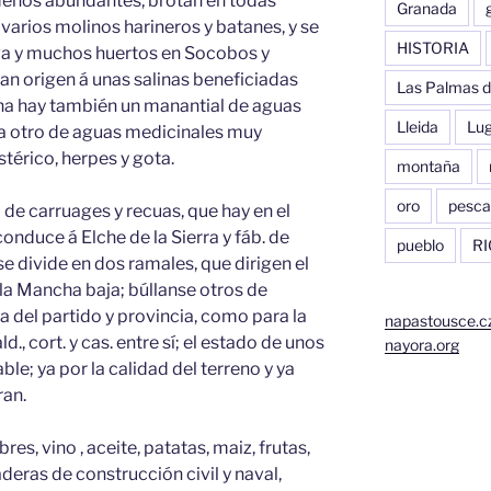
menos abundantes, brotan en todas
Granada
varios molinos harineros y batanes, y se
HISTORIA
ga y muchos huertos en Socobos y
dan origen á unas salinas beneficiadas
Las Palmas d
ina hay también un manantial de aguas
Lleida
Lu
tra otro de aguas medicinales muy
stérico, herpes y gota.
montaña
oro
pesca
de carruages y recuas, que hay en el
conduce á Elche de la Sierra y fáb. de
pueblo
RI
se divide en dos ramales, que dirigen el
á la Mancha baja; búllanse otros de
a del partido y provincia, como para la
napastousce.c
., cort. y cas. entre sí; el estado de unos
nayora.org
ble; ya por la calidad del terreno y ya
ran.
s, vino , aceite, patatas, maiz, frutas,
deras de construcción civil y naval,