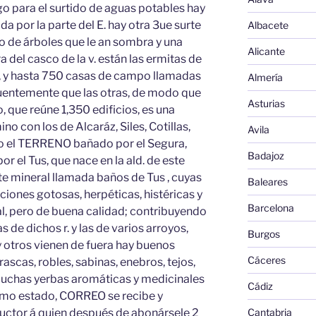
o para el surtido de aguas potables hay
ada por la parte del E. hay otra 3ue surte
Albacete
 de árboles que le an sombra y una
Alicante
a del casco de la v. están las ermitas de
, y hasta 750 casas de campo llamadas
Almería
ecuentemente que las otras, de modo que
Asturias
 que reúne 1,350 edificios, es una
ino con los de Alcaráz, Siles, Cotillas,
Avila
pio el TERRENO bañado por el Segura,
Badajoz
or el Tus, que nace en la ald. de este
te mineral llamada baños de Tus , cuyas
Baleares
cciones gotosas, herpéticas, histéricas y
Barcelona
al, pero de buena calidad; contribuyendo
 de dichos r. y las de varios arroyos,
Burgos
y otros vienen de fuera hay buenos
Cáceres
scas, robles, sabinas, enebros, tejos,
muchas yerbas aromáticas y medicinales
Cádiz
imo estado, CORREO se recibe y
uctor á quien después de abonársele 2
Cantabria