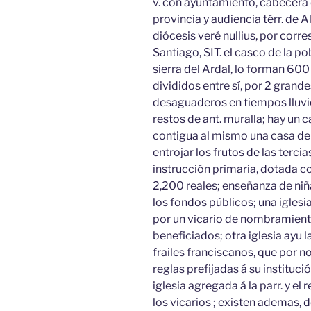
v. con ayuntamiento, cabecera d
provincia y audiencia térr. de Al
diócesis veré nullius, por corre
Santiago, SIT. el casco de la p
sierra del Ardal, lo forman 60
divididos entre sí, por 2 grand
desaguaderos en tiempos lluvi
restos de ant. muralla; hay un 
contigua al mismo una casa de 
entrojar los frutos de las terci
instrucción primaria, dotada con
2,200 reales; enseñanza de niñ
los fondos públicos; una iglesia
por un vicario de nombramiento
beneficiados; otra iglesia ayu l
frailes franciscanos, que por n
reglas prefijadas á su instituci
iglesia agregada á la parr. y el 
los vicarios ; existen ademas, de