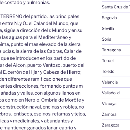
 de costado y pulmonias.
Santa Cruz de 
TERRENO del partido, las principales
Segovia
entre N. y O.; el Calar del Mundo, que
Sevilla
 sigúela dirección del r. Mundo y en su
e las aguas para el Mediterráneo y
Soria
a Sima, punto el mas elevado de la sierra
Tarragona
cías, la sierra de las Cabras, Calar de
que se introducen en los partido de
Teruel
lar del Alcon, puerto Ventoso, puerto del
Toledo
al E. cerrón de Hijar y Cabeza de Hierro;
en diferentes ramificaciones que
Valencia
erentes direcciones, formando puntos m
Valladolid
añadas y valles, con algunos llanos en
ios como en Nerpio, Ombria de Moróte y
Vizcaya
 construcción naval, encinas y robles, no
bros, lentiscos, espinos, retamas y tejos,
Zamora
icas y medicinales, y abundantes y
Zaragoza
se mantienen ganados lanar, cabrio y