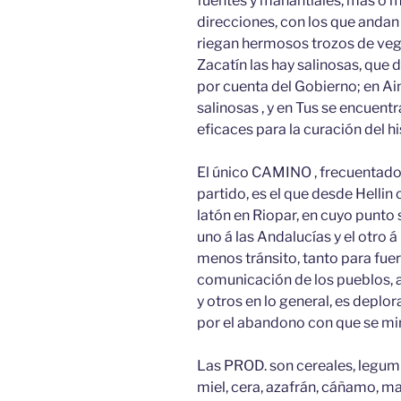
fuentes y manantiales, mas ó 
direcciones, con los que andan 
riegan hermosos trozos de ve
Zacatín las hay salinosas, que 
por cuenta del Gobierno; en A
salinosas , y en Tus se encuen
eficaces para la curación del hi
El único CAMINO , frecuentado 
partido, es el que desde Hellin 
latón en Riopar, en cuyo punto 
uno á las Andalucías y el otro 
menos tránsito, tanto para fuer
comunicación de los pueblos, ald
y otros en lo general, es deplora
por el abandono con que se mi
Las PROD. son cereales, legumbre
miel, cera, azafrán, cáñamo, ma