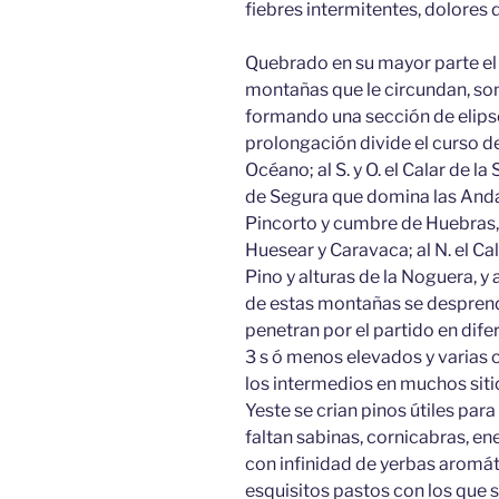
fiebres intermitentes, dolores
Quebrado en su mayor parte el 
montañas que le circundan, son 
formando una sección de elipse,
prolongación divide el curso d
Océano; al S. y O. el Calar de l
de Segura que domina las Andalu
Pincorto y cumbre de Huebras, 
Huesear y Caravaca; al N. el Ca
Pino y alturas de la Noguera, y 
de estas montañas se desprend
penetran por el partido en dif
3 s ó menos elevados y varias c
los intermedios en muchos sit
Yeste se crian pinos útiles para
faltan sabinas, cornicabras, ene
con infinidad de yerbas aromát
esquisitos pastos con los que 