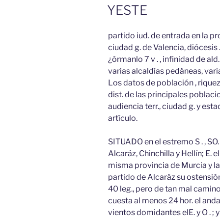
EL
YESTE
partido iud. de entrada en la pr
ciudad g. de Valencia, diócesis
¿órmanlo 7 v . , infinidad de a
varias alcaldías pedáneas, var
Los datos de población , riquez
dist. de las principales poblaci
audiencia terr., ciudad g. y esta
artículo.
SITUADO en el estremo S . , SO. 
Alcaráz, Chinchilla y Hellín; E. e
misma provincia de Murcia y la 
partido de Alcaráz su ostensión d
40 leg., pero de tan mal camin
cuesta al menos 24 hor. el anda
vientos domidantes elE. y O . 