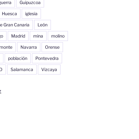
guerra
Guipuzcoa
Huesca
iglesia
e Gran Canaria
León
go
Madrid
mina
molino
monte
Navarra
Orense
población
Pontevedra
O
Salamanca
Vizcaya
z