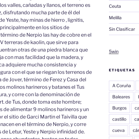
s valles, cañadas y llanos, el terreno es
Ceuta
z, disfrutando mucha parte de él del
Melilla
de Yeste, hay minas de hierro , lignitis,
 principalmente en los sitios de
Sin Clasificar
l término de Nerpio las hay de cobre en el
V terreras de kaolin, que sirve para
cuentran otras de una piedra blanca que
5win
ja con mas facilidad que la madera, y
ica adquiere mucha consistencia y
ETIQUETAS
Segura con el que se riegan los terrenos de
lla de Jover, término de Ferez y Casa del
A Coruña
os molinos harineros y batanes el Tus
ura, y corre con la denominación de
Baleares
ort. de Tus, donde toma este hombre;
Burgos
c
s de alimentar 9 molinos harineros y un
 el sitio de Garci Martin el Taivilla que
castillo
c
nacen en el término de Nerpio, y corre
cueva
cár
 de Letur, Yeste y Nerpio infinidad de.