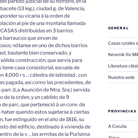
el partido judicial de su nombre, en la
bacete (13 leg.), ciudad g. de Valencia,
sponder su vicaria á la orden de
oblación al pie de una montaña llamada
GENERAL
0 CASAS distribuidas en 3 barrios
es barraucos que sirven de
Casas rurales s
osos; nótanse en uno de dichos barrios
cast. bastante bien conservado, y
Keramik für Mi
sólida construcción, que servia para
Literatura clá
as tiene casa consistorial; escuela de
 4,000 r s . ; cátedra de latinidad , con
Nuestra sede
as pagada, asi como las precedentes, de
 parr. (La Asunción de Ntra. Sra.) servida
 de la orden, y un cabildo de 9
a de parr., que perteneció á un conv. de
o haber querido estos sujetarse á ciertas
PROVINCIAS
ón, fue estinguido en el año de 1816, su
A Coruña
resto del edificio, destinado á vivienda de
ntro de la v . , las ermitas de la Purísima
Alava