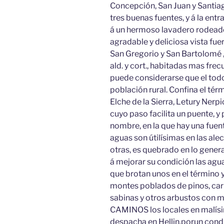
Concepción, San Juan y Santiag
tres buenas fuentes, y á la entr
á un hermoso lavadero rodeado
agradable y deliciosa vista fuer
San Gregorio y San Bartolomé 
ald. y cort., habitadas mas fr
puede considerarse que el todo,
población rural. Confina el térm
Elche de la Sierra, Letury Ner
cuyo paso facilita un puente, y p
nombre, en la que hay una fuen
aguas son útilísimas en las ale
otras, es quebrado en lo gener
á mejorar su condición las aguas
que brotan unos en el término 
montes poblados de pinos, carra
sabinas y otros arbustos con 
CAMINOS los locales en malís
despacha en Hellin,porun cond