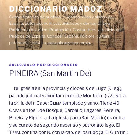
Saltar
DICCIONARIO MADOZ
al
Censo histórico de pueblos, ciudades, villas y aldeas de
contenido
España. Datos económicos, artísticos y demográficos.
Patrimonio histórico. Producción. Costumbres y tradiciones.
Pueblos de España. Conocer España. Folclore, cultura,
patrimonio artístico, naturaleza y economía.
PUBLICADO
28/10/2019
POR
DICCIONARIO
EL
PIÑEIRA (San Мartin De)
feligresia’en la provincia y diócesis de Lugo (9 leg.),
partido judicial y ayuntamiento de Monforte (1/2):
Sit.
á
la orilla del r. Cabe:
Clima
templado y sano. Tiene 40
Casas
en los l. de Bosque, Carballo, Lagares, Pereira,
Piñeira y Rigueira. La iglesia parr. (San Martin) es única
y su curato de segundo ascenso y patronato lego. El
Term,
confina por N. con la cap. del partido ; al E. Gun’tin ;