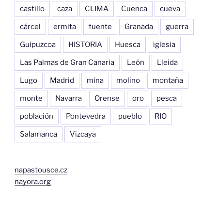
castillo
caza
CLIMA
Cuenca
cueva
cárcel
ermita
fuente
Granada
guerra
Guipuzcoa
HISTORIA
Huesca
iglesia
Las Palmas de Gran Canaria
León
Lleida
Lugo
Madrid
mina
molino
montaña
monte
Navarra
Orense
oro
pesca
población
Pontevedra
pueblo
RIO
Salamanca
Vizcaya
napastousce.cz
nayora.org