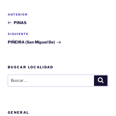
Navegación
Entrada
ANTERIOR
de
anterior:
PINAS
entradas
Siguiente
SIGUIENTE
entrada
PIÑEIRA (San Miguel De)
BUSCAR LOCALIDAD
Buscar
Buscar
por:
GENERAL