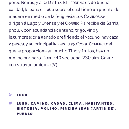
por S. Neiras, y al O. Distriz. El
Terrbno
es de buena
calidad, le baña el Гебе sobre el cual tiene un puente de
madera en medio de la feligresia Los
Caminos
se
dirigen á Lugo y Orense y el
Correo
Pb
recibe de Sarria,
pnou. •. con abundancia centeno, trigo, vino y
legumbres; cria ganado prefiriendo el vacuno; hay caza
y pesca, y su principal
Ind.
es lu agrícola.
Comercio:
el
que le proporciona su mucho Tino y frutos, hay un
molino harinero.
Pobl.
: 40 veciudad, 230 aim.
Contr.
:
con su ayunlamienU) (V.).
CATEGORÍAS
LUGO
ETIQUETAS
LUGO
,
CAMINO
,
CASAS
,
CLIMA
,
HABITANTES
,
HISTORIA
,
MOLINO
,
PIÑEIRA (SAN ?ARTIN DE)
,
PUEBLO