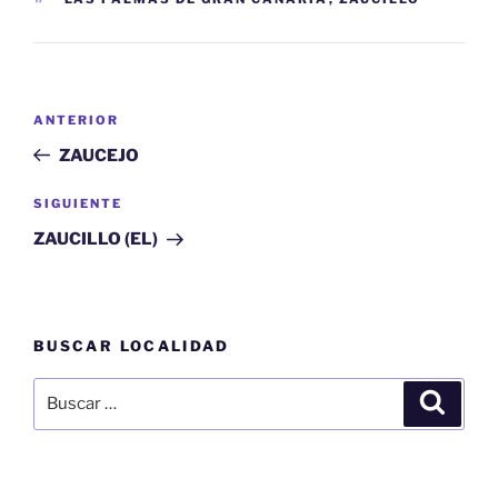
Navegación
Entrada
ANTERIOR
de
anterior:
ZAUCEJO
entradas
Siguiente
SIGUIENTE
entrada
ZAUCILLO (EL)
BUSCAR LOCALIDAD
Buscar
Buscar
por: