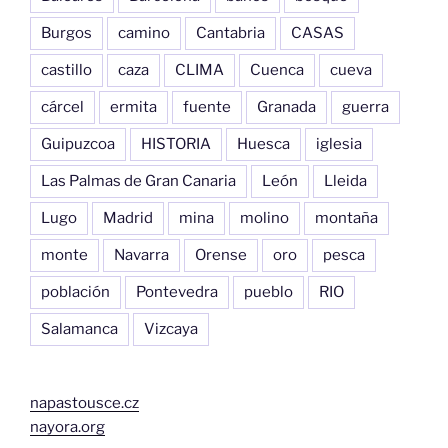
Burgos
camino
Cantabria
CASAS
castillo
caza
CLIMA
Cuenca
cueva
cárcel
ermita
fuente
Granada
guerra
Guipuzcoa
HISTORIA
Huesca
iglesia
Las Palmas de Gran Canaria
León
Lleida
Lugo
Madrid
mina
molino
montaña
monte
Navarra
Orense
oro
pesca
población
Pontevedra
pueblo
RIO
Salamanca
Vizcaya
napastousce.cz
nayora.org