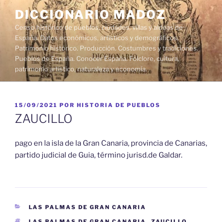
Saltar
DICCIONARIO MADOZ
al
Censo histórico de pueblos, ciudades, villas y aldeas de
contenido
España. Datos económicos, artísticos y demográficos.
Patrimonio histórico. Producción. Costumbres y tradiciones.
Pueblos de España. Conocer España. Folclore, cultura,
patrimonio artístico, naturaleza y economía.
PUBLICADO
15/09/2021
POR
HISTORIA DE PUEBLOS
EL
ZAUCILLO
pago en la isla de la Gran Canaria, provincia de Canarias,
partido judicial de Guia, término jurisd.de Galdar.
CATEGORÍAS
LAS PALMAS DE GRAN CANARIA
ETIQUETAS
LAS PALMAS DE GRAN CANARIA
,
ZAUCILLO