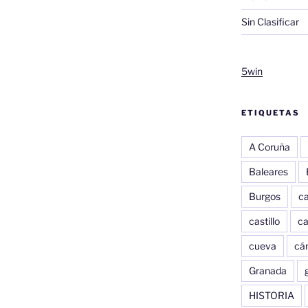
Sin Clasificar
5win
ETIQUETAS
A Coruña
Baleares
Burgos
c
castillo
c
cueva
cár
Granada
HISTORIA