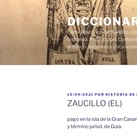
Saltar
al
DICCIONA
contenido
Censo histórico de pueblos, ci
histórico. Producción. Costumb
artístico, naturaleza y economí
PUBLICADO
15/09/2021
POR
HISTORIA DE
EL
ZAUCILLO (EL)
pago en la isla de la Gran Canar
y término jurisd. de Guia.