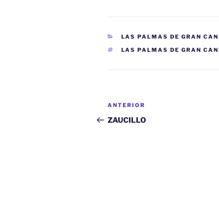
CATEGORÍAS
LAS PALMAS DE GRAN CA
ETIQUETAS
LAS PALMAS DE GRAN CA
Navegación
Entrada
ANTERIOR
de
anterior:
ZAUCILLO
entradas