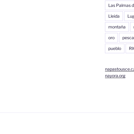
Las Palmas d
Lleida
Lu
montaña
oro
pesca
pueblo
RI
napastousce.c
nayora.org