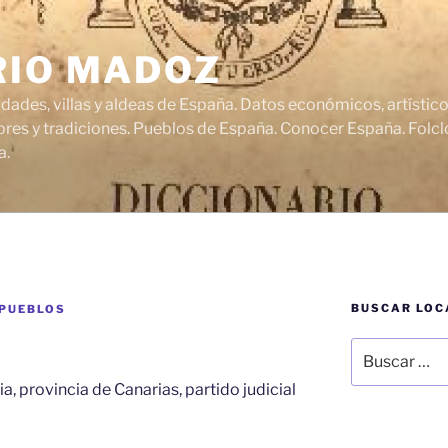
RIO MADOZ
udades, villas y aldeas de España. Datos económicos, artísti
res y tradiciones. Pueblos de España. Conocer España. Folclo
a.
BUSCAR LOC
 PUEBLOS
Buscar
por:
ia, provincia de Canarias, partido judicial