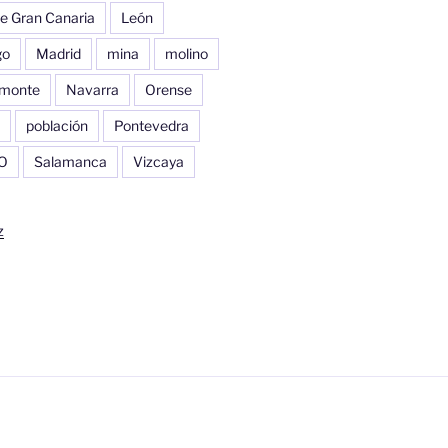
e Gran Canaria
León
go
Madrid
mina
molino
monte
Navarra
Orense
población
Pontevedra
O
Salamanca
Vizcaya
z