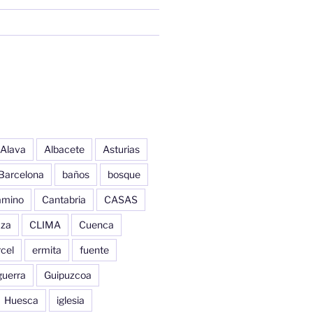
Alava
Albacete
Asturias
Barcelona
baños
bosque
amino
Cantabria
CASAS
aza
CLIMA
Cuenca
cel
ermita
fuente
guerra
Guipuzcoa
Huesca
iglesia