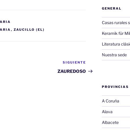
GENERAL
NARIA
Casas rurales s
NARIA
,
ZAUCILLO (EL)
Keramik für Mi
Literatura clá
Nuestra sede
SIGUIENTE
Siguiente
entrada
ZAUREDOSO
PROVINCIAS
A Coruña
Alava
Albacete