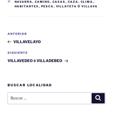
ETIQUETAS
NAVARRA
,
CAMINO
,
CASAS
,
CAZA
,
CLIMA
,
HABITANTES
,
PESCA
,
VILLAYETA Ó VILLAVA
Navegación
Entrada
ANTERIOR
de
anterior:
VILLAVELAYO
entradas
Siguiente
SIGUIENTE
entrada
VILLAVEDEO ó VILLADEBEO
BUSCAR LOCALIDAD
Buscar
Buscar
por: