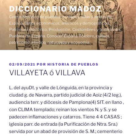
Saltar
DICCIONARIO MADOZ
al
Censo histórico de pueblos, ciudades, villas y aldeas de
contenido
España. Datos económicos, artísticos y demográficos.
Patrimonio histórico. Producción. Costumbres y tradiciones.
Pueblos de España. Conocer España. Folclore, cultura,
patrimonio artístico, naturaleza y economía.
PUBLICADO
02/09/2021
POR
HISTORIA DE PUEBLOS
EL
VILLAYETA ó VILLAVA
L. del ayuDt. y valle de Lónguida, en la provincia y
ciudad g. de Navarra, partido judicial de Aoiz (4/2 leg.),
audiencia terr. y diócesis de Pamplona(4) SIT. en llano ,
con CLIMA templado; reinan los vientos N. y S. y se
padecen inflamaciones y catarros. Tiene 4 4 CASAS ;
iglesia parr. de entrada (la Purificación de Ntra. Sra.)
servida por un abad de provisión de S. M.; cementerio