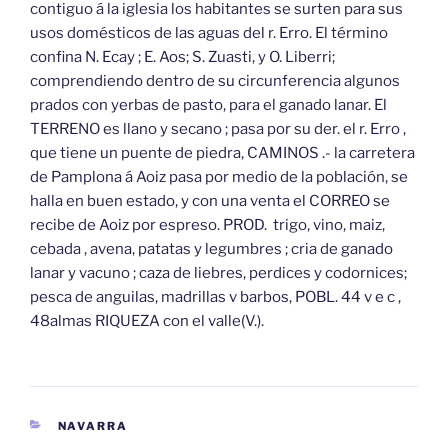
contiguo á la iglesia los habitantes se surten para sus
usos domésticos de las aguas del r. Erro. El término
confina N. Ecay ; E. Aos; S. Zuasti, y O. Liberri;
comprendiendo dentro de su circunferencia algunos
prados con yerbas de pasto, para el ganado lanar. El
TERRENO es llano y secano ; pasa por su der. el r. Erro ,
que tiene un puente de piedra, CAMINOS .- la carretera
de Pamplona á Aoiz pasa por medio de la población, se
halla en buen estado, y con una venta el CORREO se
recibe de Aoiz por espreso. PROD. trigo, vino, maiz,
cebada , avena, patatas y legumbres ; cria de ganado
lanar y vacuno ; caza de liebres, perdices y codornices;
pesca de anguilas, madrillas v barbos, POBL. 44 v e c ,
48almas RIQUEZA con el valle(V.).
CATEGORÍAS
NAVARRA