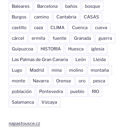
Baleares
Barcelona
baños
bosque
Burgos
camino
Cantabria
CASAS
castillo
caza
CLIMA
Cuenca
cueva
cárcel
ermita
fuente
Granada
guerra
Guipuzcoa
HISTORIA
Huesca
iglesia
Las Palmas de Gran Canaria
León
Lleida
Lugo
Madrid
mina
molino
montaña
monte
Navarra
Orense
oro
pesca
población
Pontevedra
pueblo
RIO
Salamanca
Vizcaya
napastousce.cz