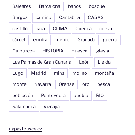
Baleares
Barcelona
baños
bosque
Burgos
camino
Cantabria
CASAS
castillo
caza
CLIMA
Cuenca
cueva
cárcel
ermita
fuente
Granada
guerra
Guipuzcoa
HISTORIA
Huesca
iglesia
Las Palmas de Gran Canaria
León
Lleida
Lugo
Madrid
mina
molino
montaña
monte
Navarra
Orense
oro
pesca
población
Pontevedra
pueblo
RIO
Salamanca
Vizcaya
napastousce.cz