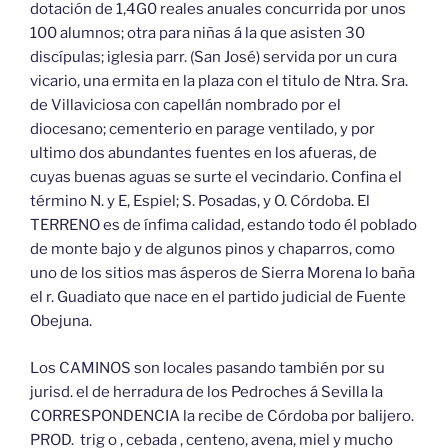
dotación de 1,4G0 reales anuales concurrida por unos
100 alumnos; otra para niñas á la que asisten 30
discípulas; iglesia parr. (San José) servida por un cura
vicario, una ermita en la plaza con el titulo de Ntra. Sra.
de Villaviciosa con capellán nombrado por el
diocesano; cementerio en parage ventilado, y por
ultimo dos abundantes fuentes en los afueras, de
cuyas buenas aguas se surte el vecindario. Confina el
término N. y E, Espiel; S. Posadas, y O. Córdoba. El
TERRENO es de ínfima calidad, estando todo él poblado
de monte bajo y de algunos pinos y chaparros, como
uno de los sitios mas ásperos de Sierra Morena lo baña
el r. Guadiato que nace en el partido judicial de Fuente
Obejuna.
Los CAMINOS son locales pasando también por su
jurisd. el de herradura de los Pedroches á Sevilla la
CORRESPONDENCIA la recibe de Córdoba por balijero.
PROD. trig o , cebada , centeno, avena, miel y mucho