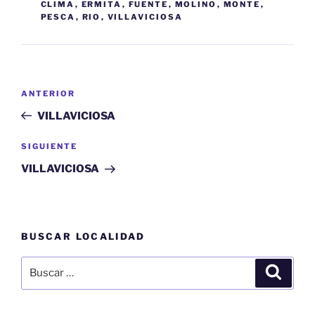
CLIMA
,
ERMITA
,
FUENTE
,
MOLINO
,
MONTE
,
PESCA
,
RIO
,
VILLAVICIOSA
Navegación
Entrada
ANTERIOR
de
anterior:
VILLAVICIOSA
entradas
Siguiente
SIGUIENTE
entrada
VILLAVICIOSA
BUSCAR LOCALIDAD
Buscar
Buscar
por: