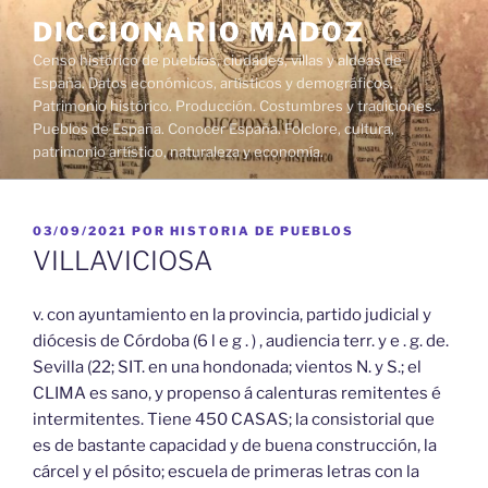
Saltar
DICCIONARIO MADOZ
al
Censo histórico de pueblos, ciudades, villas y aldeas de
contenido
España. Datos económicos, artísticos y demográficos.
Patrimonio histórico. Producción. Costumbres y tradiciones.
Pueblos de España. Conocer España. Folclore, cultura,
patrimonio artístico, naturaleza y economía.
PUBLICADO
03/09/2021
POR
HISTORIA DE PUEBLOS
EL
VILLAVICIOSA
v. con ayuntamiento en la provincia, partido judicial y
diócesis de Córdoba (6 l e g . ) , audiencia terr. y e . g. de.
Sevilla (22; SIT. en una hondonada; vientos N. y S.; el
CLIMA es sano, y propenso á calenturas remitentes é
intermitentes. Tiene 450 CASAS; la consistorial que
es de bastante capacidad y de buena construcción, la
cárcel y el pósito; escuela de primeras letras con la