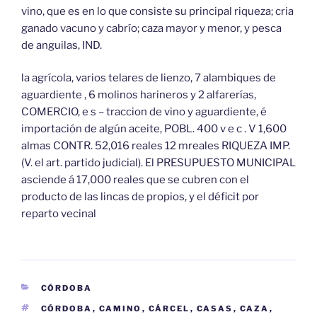
vino, que es en lo que consiste su principal riqueza; cria
ganado vacuno y cabrío; caza mayor y menor, y pesca
de anguilas, IND.
la agrícola, varios telares de lienzo, 7 alambiques de
aguardiente , 6 molinos harineros y 2 alfarerías,
COMERCIO, e s – traccion de vino y aguardiente, é
importación de algún aceite, POBL. 400 v e c . V 1,600
almas CONTR. 52,016 reales 12 mreales RIQUEZA IMP.
(V. el art. partido judicial). El PRESUPUESTO MUNICIPAL
asciende á 17,000 reales que se cubren con el
producto de las lincas de propios, y el déficit por
reparto vecinal
CATEGORÍAS
CÓRDOBA
ETIQUETAS
CÓRDOBA
,
CAMINO
,
CÁRCEL
,
CASAS
,
CAZA
,