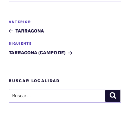
Navegación
Entrada
ANTERIOR
de
anterior:
TARRAGONA
entradas
Siguiente
SIGUIENTE
entrada
TARRAGONA (CAMPO DE)
BUSCAR LOCALIDAD
Buscar
Buscar
por: