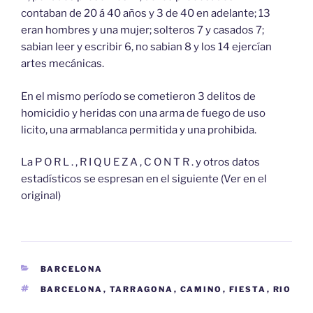
contaban de 20 á 40 años y 3 de 40 en adelante; 13
eran hombres y una mujer; solteros 7 y casados 7;
sabian leer y escribir 6, no sabian 8 y los 14 ejercían
artes mecánicas.
En el mismo período se cometieron 3 delitos de
homicidio y heridas con una arma de fuego de uso
licito, una armablanca permitida y una prohibida.
La P O R L . , R I Q U E Z A , C O N T R . y otros datos
estadísticos se espresan en el siguiente (Ver en el
original)
CATEGORÍAS
BARCELONA
ETIQUETAS
BARCELONA
,
TARRAGONA
,
CAMINO
,
FIESTA
,
RIO