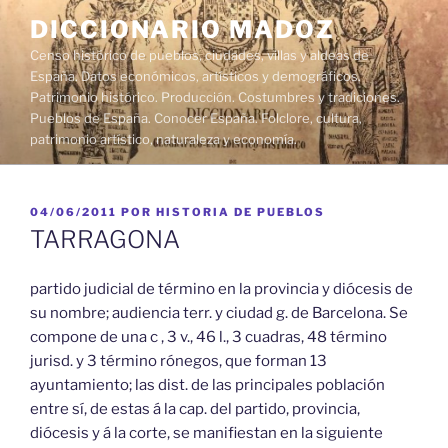
Saltar
DICCIONARIO MADOZ
al
Censo histórico de pueblos, ciudades, villas y aldeas de
contenido
España. Datos económicos, artísticos y demográficos.
Patrimonio histórico. Producción. Costumbres y tradiciones.
Pueblos de España. Conocer España. Folclore, cultura,
patrimonio artístico, naturaleza y economía.
PUBLICADO
04/06/2011
POR
HISTORIA DE PUEBLOS
EL
TARRAGONA
partido judicial de término en la provincia y diócesis de
su nombre; audiencia terr. y ciudad g. de Barcelona. Se
compone de una c , 3 v., 46 l., 3 cuadras, 48 término
jurisd. y 3 término rónegos, que forman 13
ayuntamiento; las dist. de las principales población
entre sí, de estas á la cap. del partido, provincia,
diócesis y á la corte, se manifiestan en la siguiente