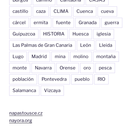
Burgos
camino
Cantabria
CASAS
castillo
caza
CLIMA
Cuenca
cueva
cárcel
ermita
fuente
Granada
guerra
Guipuzcoa
HISTORIA
Huesca
iglesia
Las Palmas de Gran Canaria
León
Lleida
Lugo
Madrid
mina
molino
montaña
monte
Navarra
Orense
oro
pesca
población
Pontevedra
pueblo
RIO
Salamanca
Vizcaya
napastousce.cz
nayora.org