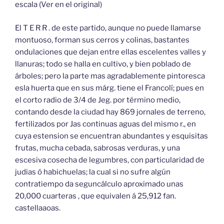
escala (Ver en el original)
El T E R R . de este partido, aunque no puede llamarse
montuoso, forman sus cerros y colinas, bastantes
ondulaciones que dejan entre ellas escelentes valles y
llanuras; todo se halla en cultivo, y bien poblado de
árboles; pero la parte mas agradablemente pintoresca
esla huerta que en sus márg. tiene el Francolí; pues en
el corto radio de 3/4 de Jeg. por término medio,
contando desde la ciudad hay 869 jornales de terreno,
fertilizados por Jas continuas aguas del mismo r., en
cuya estension se encuentran abundantes y esquisitas
frutas, mucha cebada, sabrosas verduras, y una
escesiva cosecha de legumbres, con particularidad de
judias ó habichuelas; la cual si no sufre algún
contratiempo da seguncálculo aproximado unas
20,000 cuarteras , que equivalen á 25,912 fan.
castellaaoas.