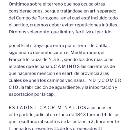
Omitimos sobre el terreno que nos ocupa otras
consideraciones, porque tratándose en art. separado
del Campo de Tarragona , en el cual está incluido todo
el partido, creemos deber evitar repeticiones inútiles.
Diremos solamente, que limita y fertiliza el partido
por el E. el r. Gaya que entra por el term. de Catllar,
siguiendo á desembocar en el Mediterráneo; el
Francoli lo cruza de N. á S . , siendo los dos mas consi
ierables que le bañan, C A M I N O S las carreteras de
que hacemos mención en el art. de provincia á las
cuales se unen los caminos vecinales, I N D . y C O M E R
C I O , la fabricación de aguardiente, y la importación y
esportacion por la cap.
E S T A D Í S T I C A C R I M I N A L . LOS acusados en
este partido judicial en el año de 1843 fueron 14 de los
que resultaron absueltos de la instancia 2 , libremente
1 ; penados presentes 11; de los proeesados 11