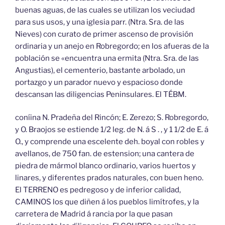
buenas aguas, de las cuales se utilizan los veciudad
para sus usos, y una iglesia parr. (Ntra. Sra. de las
Nieves) con curato de primer ascenso de provisión
ordinaria y un anejo en Robregordo; en los afueras de la
población se «encuentra una ermita (Ntra. Sra. de las
Angustias), el cementerio, bastante arbolado, un
portazgo y un parador nuevo y espacioso donde
descansan las diligencias Peninsulares. El TÉBM.
coníina N. Pradeña del Rincón; E. Zerezo; S. Robregordo,
y O. Braojos se estiende 1/2 leg. de N. á S . , y 1 1/2 de E. á
O., y comprende una escelente deh. boyal con robles y
avellanos, de 750 fan. de estension; una cantera de
piedra de mármol blanco ordinario, varios huertos y
linares, y diferentes prados naturales, con buen heno.
El TERRENO es pedregoso y de inferior calidad,
CAMINOS los que diñen á los pueblos limítrofes, y la
carretera de Madrid á rancia por la que pasan