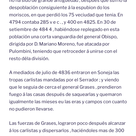
no ha sido de grande antigüedad , después que sufrió la
despoblación consiguiente á la espubion do los
moriscos, en que perdió los 75 veciudad que tenia. En
4794 contaba 285 v e c . , y 400 en 4825. En 30 de
setiembre de 484 4 , habiéndose replegado en esta
población una corta vanguardia del general Obispo,
dirigida por D. Mariano Moreno, fue atacada por
Pulombini, teniendo que retroceder á unirse con el
resto déla división.
A mediados de julio de 4836 entraron en Soneja las
tropas carlistas mandadas por el Serrador ; y viendo
que le seguia de cerca el general Grases , prendieron
fuego á las casas después de saquearlas y quemaron
igualmente las mieses eu las eras y campos con cuanto
no pudieron llevarse.
Las fuerzas de Grases, lograron poco después alcanzar
á los carlistas y dispersarlos , haciéndoles mas de 300