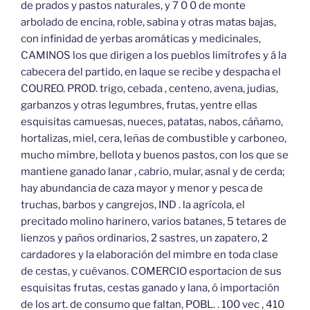
de prados y pastos naturales, y 7 0 0 de monte
arbolado de encina, roble, sabina y otras matas bajas,
con infinidad de yerbas aromáticas y medicinales,
CAMINOS los que dirigen a los pueblos limítrofes y á la
cabecera del partido, en laque se recibe y despacha el
COUREO. PROD. trigo, cebada , centeno, avena, judias,
garbanzos y otras legumbres, frutas, yentre ellas
esquisitas camuesas, nueces, patatas, nabos, cáñamo,
hortalizas, miel, cera, leñas de combustible y carboneo,
mucho mimbre, bellota y buenos pastos, con los que se
mantiene ganado lanar , cabrio, mular, asnal y de cerda;
hay abundancia de caza mayor y menor y pesca de
truchas, barbos y cangrejos, IND . la agrícola, el
precitado molino harinero, varios batanes, 5 tetares de
lienzos y paños ordinarios, 2 sastres, un zapatero, 2
cardadores y la elaboración del mimbre en toda clase
de cestas, y cuévanos. COMERCIO esportacion de sus
esquisitas frutas, cestas ganado y lana, ó importación
de los art. de consumo que faltan, POBL. . 100 vec , 410