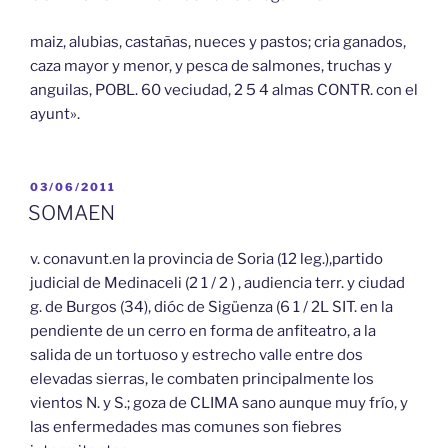
maiz, alubias, castañas, nueces y pastos; cria ganados,
caza mayor y menor, y pesca de salmones, truchas y
anguilas, POBL. 60 veciudad, 2 5 4 almas CONTR. con el
ayunt».
PUBLICADO
03/06/2011
EL
SOMAEN
v. conavunt.en la provincia de Soria (12 leg.),partido
judicial de Medinaceli (2 1 / 2 ) , audiencia terr. y ciudad
g. de Burgos (34), dióc de Sigüenza (6 1 / 2L SIT. en la
pendiente de un cerro en forma de anfiteatro, a la
salida de un tortuoso y estrecho valle entre dos
elevadas sierras, le combaten principalmente los
vientos N. y S.; goza de CLIMA sano aunque muy frío, y
las enfermedades mas comunes son fiebres