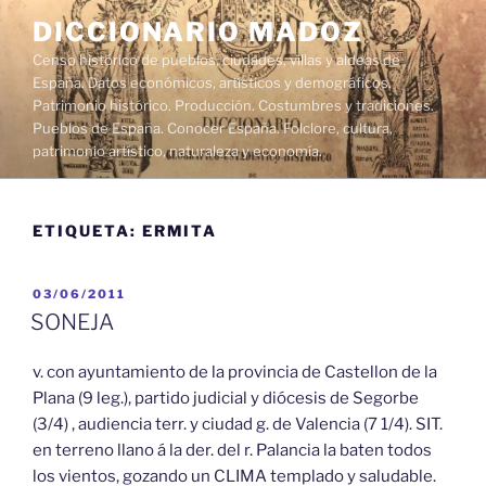
Saltar
DICCIONARIO MADOZ
al
Censo histórico de pueblos, ciudades, villas y aldeas de
contenido
España. Datos económicos, artísticos y demográficos.
Patrimonio histórico. Producción. Costumbres y tradiciones.
Pueblos de España. Conocer España. Folclore, cultura,
patrimonio artístico, naturaleza y economía.
ETIQUETA:
ERMITA
PUBLICADO
03/06/2011
EL
SONEJA
v. con ayuntamiento de la provincia de Castellon de la
Plana (9 leg.), partido judicial y diócesis de Segorbe
(3/4) , audiencia terr. y ciudad g. de Valencia (7 1/4). SIT.
en terreno llano á la der. del r. Palancia la baten todos
los vientos, gozando un CLIMA templado y saludable.