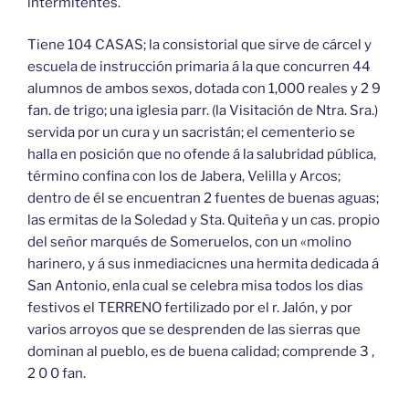
intermitentes.
Tiene 104 CASAS; la consistorial que sirve de cárcel y
escuela de instrucción primaria á la que concurren 44
alumnos de ambos sexos, dotada con 1,000 reales y 2 9
fan. de trigo; una iglesia parr. (la Visitación de Ntra. Sra.)
servida por un cura y un sacristán; el cementerio se
halla en posición que no ofende á la salubridad pública,
término confina con los de Jabera, Velilla y Arcos;
dentro de él se encuentran 2 fuentes de buenas aguas;
las ermitas de la Soledad y Sta. Quiteña y un cas. propio
del señor marqués de Someruelos, con un «molino
harinero, y á sus inmediacicnes una hermita dedicada á
San Antonio, enla cual se celebra misa todos los dias
festivos el TERRENO fertilizado por el r. Jalón, y por
varios arroyos que se desprenden de las sierras que
dominan al pueblo, es de buena calidad; comprende 3 ,
2 0 0 fan.