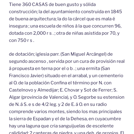
Tiene 360 CASAS de buen gusto y sólida
construcción; la del ayuntamiento construida en 1845
de buena arquitectura; la do la cárcel que es mala é
insegura ; una escuela de niños á la que concurren 96,
dotada con 2,000 r s . ; otra de niñas asistida por 70, y
con 750 r s .
de dotación; iglesia parr. (San Miguel Arcángel) de
segundo ascenso , servida por un cura de provisión real
á propuesta en terna por el o b . ; una ermita (San
Francisco Javier) situado en el arrabal, y un cementerio
al O. de la población Confina el término por N. con
Castelnovo y Almedijar; E. Chovar y Sot de Ferrer; S.
Algar (provincia de Valencia), y O. Segorbe su estension
de N. á S. e s de 4/2 leg. y 2 de E. á O. en su radio
comprende varios montes, siendo los mas principales
la sierra de Espadan y el de la Dehesa, en cuyacumbre
hay una laguna que cria sanguijuelas de escelente
calididad; 2 canteras de piedra, y una deh. de propios. El