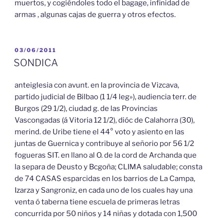
muertos, y cogiéndoles todo el bagage, infinidad de
armas , algunas cajas de guerra y otros efectos.
PUBLICADO
03/06/2011
EL
SONDICA
anteiglesia con avunt. en la provincia de Vizcava,
partido judicial de Bilbao (1 1/4 leg»), audiencia terr. de
Burgos (29 1/2), ciudad g. de las Provincias
Vascongadas (á Vitoria 12 1/2), dióc de Calahorra (30),
merind. de Uribe tiene el 44° voto y asiento en las
juntas de Guernica y contribuye al señorio por 56 1/2
fogueras SIT. en llano al O. de la cord de Archanda que
la separa de Deusto y Bcgoña; CLIMA saludable; consta
de 74 CASAS esparcidas en los barrios de La Campa,
Izarza y Sangroniz, en cada uno de los cuales hay una
venta ó taberna tiene escuela de primeras letras
concurrida por 50 niños y 14 niñas y dotada con 1,500