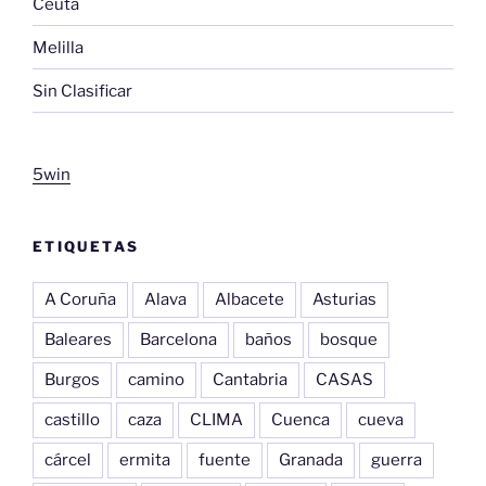
Ceuta
Melilla
Sin Clasificar
5win
ETIQUETAS
A Coruña
Alava
Albacete
Asturias
Baleares
Barcelona
baños
bosque
Burgos
camino
Cantabria
CASAS
castillo
caza
CLIMA
Cuenca
cueva
cárcel
ermita
fuente
Granada
guerra