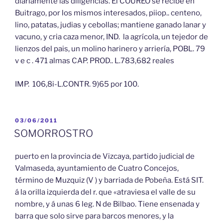
diariamente las diligencias. El COUREO se recibe en
Buitrago, por los mismos interesados, piiop.. centeno,
lino, patatas, judias y cebollas; mantiene ganado lanar y
vacuno, y cria caza menor, IND. la agrícola, un tejedor de
lienzos del pais, un molino harinero y arriería, POBL. 79
v e c . 471 almas CAP. PROD.. L.783,682 reales
IMP. 106,8i-L.CONTR. 9)65 por 100.
PUBLICADO
03/06/2011
EL
SOMORROSTRO
puerto en la provincia de Vizcaya, partido judicial de
Valmaseda, ayuntamiento de Cuatro Concejos,
término de Muzquiz (V ) y barriada de Pobeña. Está SIT.
á la orilla izquierda del r. que «atraviesa el valle de su
nombre, y á unas 6 leg. N de Bilbao. Tiene ensenada y
barra que solo sirve para barcos menores, y la