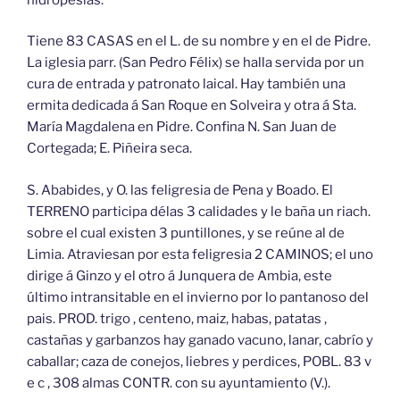
Tiene 83 CASAS en el L. de su nombre y en el de Pidre.
La iglesia parr. (San Pedro Félix) se halla servida por un
cura de entrada y patronato laical. Hay también una
ermita dedicada á San Roque en Solveira y otra á Sta.
María Magdalena en Pidre. Confina N. San Juan de
Cortegada; E. Piñeira seca.
S. Ababides, y O. las feligresia de Pena y Boado. El
TERRENO participa délas 3 calidades y le baña un riach.
sobre el cual existen 3 puntillones, y se reúne al de
Limia. Atraviesan por esta feligresia 2 CAMINOS; el uno
dirige á Ginzo y el otro á Junquera de Ambia, este
último intransitable en el invierno por lo pantanoso del
pais. PROD. trigo , centeno, maiz, habas, patatas ,
castañas y garbanzos hay ganado vacuno, lanar, cabrío y
caballar; caza de conejos, liebres y perdices, POBL. 83 v
e c , 308 almas CONTR. con su ayuntamiento (V.).