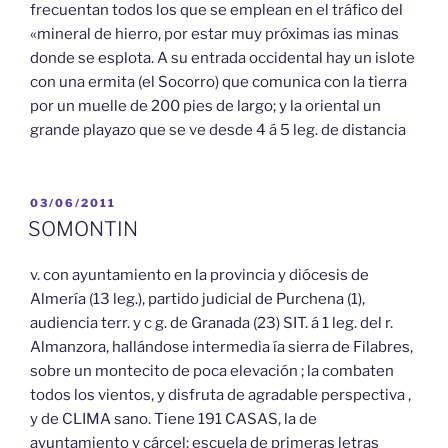
frecuentan todos los que se emplean en el tráfico del
«mineral de hierro, por estar muy próximas ias minas
donde se esplota. A su entrada occidental hay un islote
con una ermita (el Socorro) que comunica con la tierra
por un muelle de 200 pies de largo; y la oriental un
grande playazo que se ve desde 4 á 5 leg. de distancia
PUBLICADO
03/06/2011
EL
SOMONTIN
v. con ayuntamiento en la provincia y diócesis de
Almería (13 leg.), partido judicial de Purchena (1),
audiencia terr. y c g. de Granada (23) SIT. á 1 leg. del r.
Almanzora, hallándose intermedia ía sierra de Filabres,
sobre un montecito de poca elevación ; la combaten
todos los vientos, y disfruta de agradable perspectiva ,
y de CLIMA sano. Tiene 191 CASAS, la de
ayuntamiento y cárcel; escuela de primeras letras