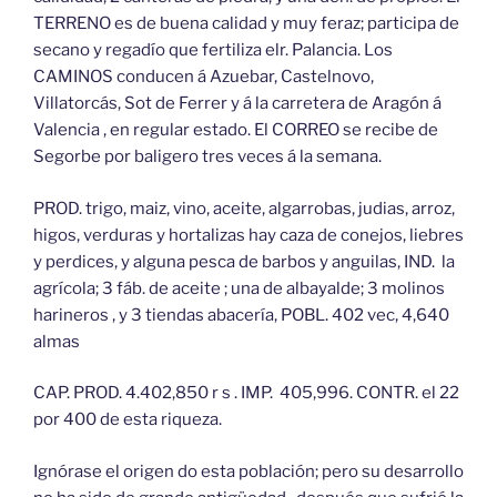
TERRENO es de buena calidad y muy feraz; participa de
secano y regadío que fertiliza elr. Palancia. Los
CAMINOS conducen á Azuebar, Castelnovo,
Villatorcás, Sot de Ferrer y á la carretera de Aragón á
Valencia , en regular estado. El CORREO se recibe de
Segorbe por baligero tres veces á la semana.
PROD. trigo, maiz, vino, aceite, algarrobas, judias, arroz,
higos, verduras y hortalizas hay caza de conejos, liebres
y perdices, y alguna pesca de barbos y anguilas, IND. la
agrícola; 3 fáb. de aceite ; una de albayalde; 3 molinos
harineros , y 3 tiendas abacería, POBL. 402 vec, 4,640
almas
CAP. PROD. 4.402,850 r s . IMP. 405,996. CONTR. el 22
por 400 de esta riqueza.
Ignórase el origen do esta población; pero su desarrollo