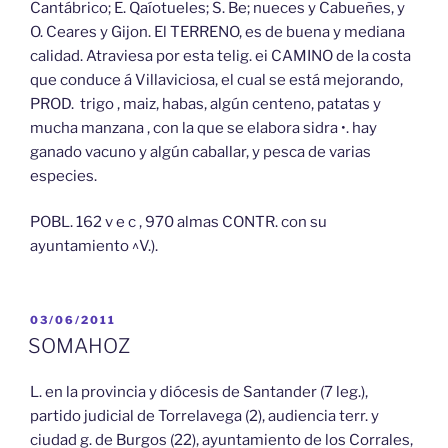
Cantábrico; E. Qaíotueles; S. Be; nueces y Cabueñes, y
O. Ceares y Gijon. El TERRENO, es de buena y mediana
calidad. Atraviesa por esta telig. ei CAMINO de la costa
que conduce á Villaviciosa, el cual se está mejorando,
PROD. trigo , maiz, habas, algún centeno, patatas y
mucha manzana , con la que se elabora sidra •. hay
ganado vacuno y algún caballar, y pesca de varias
especies.
POBL. 162 v e c , 970 almas CONTR. con su
ayuntamiento ^V.).
PUBLICADO
03/06/2011
EL
SOMAHOZ
L. en la provincia y diócesis de Santander (7 leg.),
partido judicial de Torrelavega (2), audiencia terr. y
ciudad g. de Burgos (22), ayuntamiento de los Corrales,