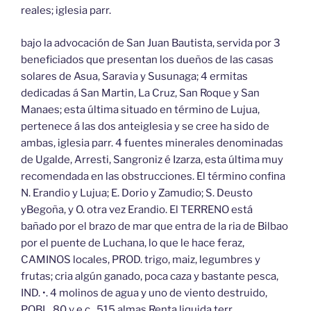
reales; iglesia parr.
bajo la advocación de San Juan Bautista, servida por 3
beneficiados que presentan los dueños de las casas
solares de Asua, Saravia y Susunaga; 4 ermitas
dedicadas á San Martin, La Cruz, San Roque y San
Manaes; esta última situado en término de Lujua,
pertenece á las dos anteiglesia y se cree ha sido de
ambas, iglesia parr. 4 fuentes minerales denominadas
de Ugalde, Arresti, Sangroniz é Izarza, esta última muy
recomendada en las obstrucciones. El término confina
N. Erandio y Lujua; E. Dorio y Zamudio; S. Deusto
yBegoña, y O. otra vez Erandio. El TERRENO está
bañado por el brazo de mar que entra de la ria de Bilbao
por el puente de Luchana, lo que le hace feraz,
CAMINOS locales, PROD. trigo, maiz, legumbres y
frutas; cria algún ganado, poca caza y bastante pesca,
IND. •. 4 molinos de agua y uno de viento destruido,
POBL. 80 v e c , 515 almas Renta liquida terr.