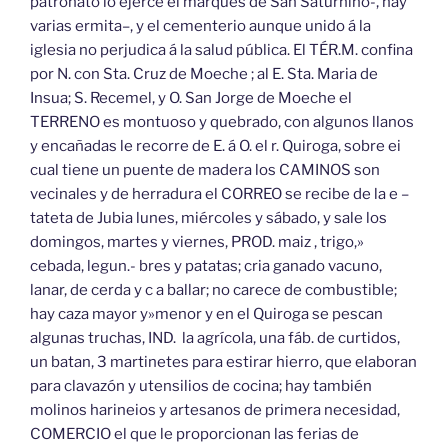
patronato lo ejerce el marqués de San Saturnino-, hay
varias ermita–, y el cementerio aunque unido á la
iglesia no perjudica á la salud pública. El TÉR.M. confina
por N. con Sta. Cruz de Moeche ; al E. Sta. Maria de
Insua; S. Recemel, y O. San Jorge de Moeche el
TERRENO es montuoso y quebrado, con algunos llanos
y encañadas le recorre de E. á O. el r. Quiroga, sobre ei
cual tiene un puente de madera los CAMINOS son
vecinales y de herradura el CORREO se recibe de la e –
tateta de Jubia lunes, miércoles y sábado, y sale los
domingos, martes y viernes, PROD. maiz , trigo,»
cebada, legun.- bres y patatas; cria ganado vacuno,
lanar, de cerda y c a ballar; no carece de combustible;
hay caza mayor y»menor y en el Quiroga se pescan
algunas truchas, IND. la agrícola, una fáb. de curtidos,
un batan, 3 martinetes para estirar hierro, que elaboran
para clavazón y utensilios de cocina; hay también
molinos harineios y artesanos de primera necesidad,
COMERCIO el que le proporcionan las ferias de