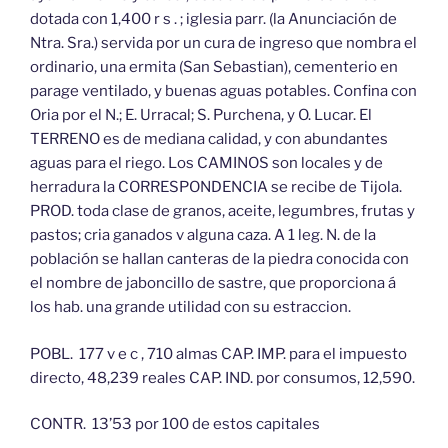
dotada con 1,400 r s . ; iglesia parr. (la Anunciación de
Ntra. Sra.) servida por un cura de ingreso que nombra el
ordinario, una ermita (San Sebastian), cementerio en
parage ventilado, y buenas aguas potables. Confina con
Oria por el N.; E. Urracal; S. Purchena, y O. Lucar. El
TERRENO es de mediana calidad, y con abundantes
aguas para el riego. Los CAMINOS son locales y de
herradura la CORRESPONDENCIA se recibe de Tijola.
PROD. toda clase de granos, aceite, legumbres, frutas y
pastos; cria ganados v alguna caza. A 1 leg. N. de la
población se hallan canteras de la piedra conocida con
el nombre de jaboncillo de sastre, que proporciona á
los hab. una grande utilidad con su estraccion.
POBL. 177 v e c , 710 almas CAP. IMP. para el impuesto
directo, 48,239 reales CAP. IND. por consumos, 12,590.
CONTR. 13’53 por 100 de estos capitales