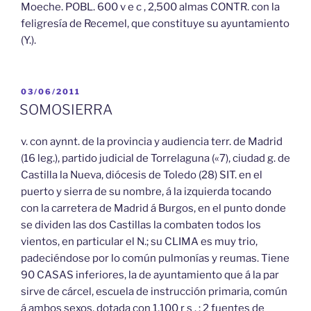
Moeche. POBL. 600 v e c , 2,500 almas CONTR. con la
feligresía de Recemel, que constituye su ayuntamiento
(Y.).
PUBLICADO
03/06/2011
EL
SOMOSIERRA
v. con aynnt. de la provincia y audiencia terr. de Madrid
(16 leg.), partido judicial de Torrelaguna («7), ciudad g. de
Castilla la Nueva, diócesis de Toledo (28) SIT. en el
puerto y sierra de su nombre, á la izquierda tocando
con la carretera de Madrid á Burgos, en el punto donde
se dividen las dos Castillas la combaten todos los
vientos, en particular el N.; su CLIMA es muy trio,
padeciéndose por lo común pulmonías y reumas. Tiene
90 CASAS inferiores, la de ayuntamiento que á la par
sirve de cárcel, escuela de instrucción primaria, común
á ambos sexos, dotada con 1,100 r s . ; 2 fuentes de