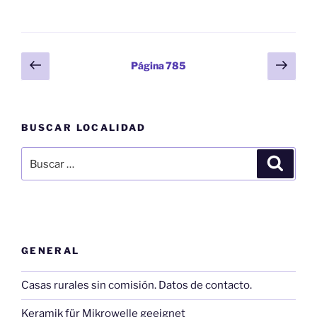
Paginación
Página
Sigu
Página
785
anterior
pági
de
entradas
BUSCAR LOCALIDAD
Buscar
Buscar
por:
GENERAL
Casas rurales sin comisión. Datos de contacto.
Keramik für Mikrowelle geeignet