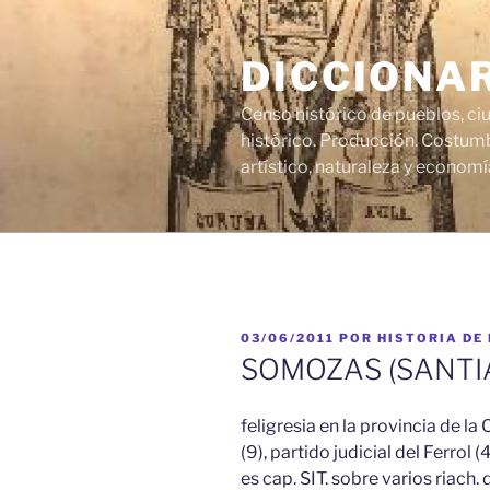
Saltar
al
DICCIONA
contenido
Censo histórico de pueblos, ci
histórico. Producción. Costumb
artístico, naturaleza y economí
PUBLICADO
03/06/2011
POR
HISTORIA DE
EL
SOMOZAS (SANTIA
feligresia en la provincia de l
(9), partido judicial del Ferrol
es cap. SIT. sobre varios riach.