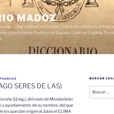
RIO MADOZ
udades, villas y aldeas de España. Datos económicos, artísti
res y tradiciones. Pueblos de España. Conocer España. Folclo
a.
BUSCAR LOC
 PUEBLOS
GO SERES DE LAS)
Buscar
por:
a Coruña (11 leg.), diócesis de Mondoñedo
 (4) y ayuntamiento de su nombre, del que
 de los que dan origen al Jubia el CLIMA