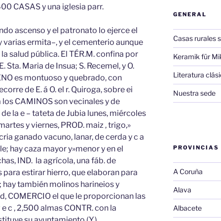
00 CASAS y una iglesia parr.
GENERAL
ndo ascenso y el patronato lo ejerce el
Casas rurales s
 varias ermita–, y el cementerio aunque
á la salud pública. El TÉR.M. confina por
Keramik für Mi
E. Sta. Maria de Insua; S. Recemel, y O.
Literatura clá
ENO es montuoso y quebrado, con
orre de E. á O. el r. Quiroga, sobre ei
Nuestra sede
a los CAMINOS son vecinales y de
e la e – tateta de Jubia lunes, miércoles
martes y viernes, PROD. maiz , trigo,»
cria ganado vacuno, lanar, de cerda y c a
le; hay caza mayor y»menor y en el
PROVINCIAS
as, IND. la agrícola, una fáb. de
A Coruña
s para estirar hierro, que elaboran para
; hay también molinos harineios y
Alava
d, COMERCIO el que le proporcionan las
 e c , 2,500 almas CONTR. con la
Albacete
tituye su ayuntamiento (Y.).