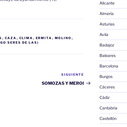
Alicante
Almería
Asturias
Avila
S
,
CAZA
,
CLIMA
,
ERMITA
,
MOLINO
,
GO SERES DE LAS)
Badajoz
Baleares
Barcelona
SIGUIENTE
Siguiente
Burgos
entrada
SOMOZAS Y MEROI
Cáceres
Cádiz
Cantabria
Castellón