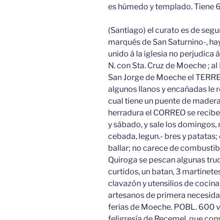
es húmedo y templado. Tiene 6
(Santiago) el curato es de segu
marqués de San Saturnino-, hay
unido á la iglesia no perjudica 
N. con Sta. Cruz de Moeche ; al 
San Jorge de Moeche el TERR
algunos llanos y encañadas le rec
cual tiene un puente de mader
herradura el CORREO se recibe d
y sábado, y sale los domingos, 
cebada, legun.- bres y patatas; 
ballar; no carece de combustib
Quiroga se pescan algunas truch
curtidos, un batan, 3 martinete
clavazón y utensilios de cocina
artesanos de primera necesida
ferias de Moeche. POBL. 600 v
feligresía de Recemel, que cons