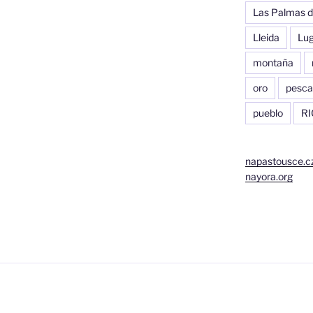
Las Palmas d
Lleida
Lu
montaña
oro
pesca
pueblo
RI
napastousce.c
nayora.org