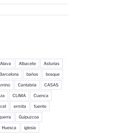
Alava
Albacete
Asturias
Barcelona
baños
bosque
amino
Cantabria
CASAS
aza
CLIMA
Cuenca
cel
ermita
fuente
guerra
Guipuzcoa
Huesca
iglesia