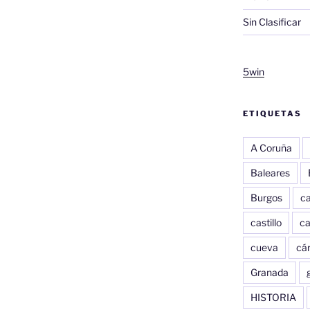
Sin Clasificar
5win
ETIQUETAS
A Coruña
Baleares
Burgos
c
castillo
c
cueva
cár
Granada
HISTORIA