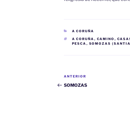
CATEGORÍAS
A CORUÑA
ETIQUETAS
A CORUÑA
,
CAMINO
,
CASA
PESCA
,
SOMOZAS (SANTIA
Navegación
Entrada
ANTERIOR
de
anterior:
SOMOZAS
entradas