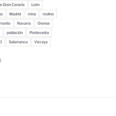
e Gran Canaria
León
go
Madrid
mina
molino
monte
Navarra
Orense
población
Pontevedra
O
Salamanca
Vizcaya
z