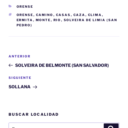
CATEGORÍAS
ORENSE
ETIQUETAS
ORENSE
,
CAMINO
,
CASAS
,
CAZA
,
CLIMA
,
ERMITA
,
MONTE
,
RIO
,
SOLVEIRA DE LIMIA (SAN
PEDRO)
Navegación
Entrada
ANTERIOR
de
anterior:
SOLVEIRA DE BELMONTE (SAN SALVADOR)
entradas
Siguiente
SIGUIENTE
entrada
SOLLANA
BUSCAR LOCALIDAD
Buscar
Buscar