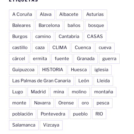
A Coruña
Alava
Albacete
Asturias
Baleares
Barcelona
baños
bosque
Burgos
camino
Cantabria
CASAS
castillo
caza
CLIMA
Cuenca
cueva
cárcel
ermita
fuente
Granada
guerra
Guipuzcoa
HISTORIA
Huesca
iglesia
Las Palmas de Gran Canaria
León
Lleida
Lugo
Madrid
mina
molino
montaña
monte
Navarra
Orense
oro
pesca
población
Pontevedra
pueblo
RIO
Salamanca
Vizcaya