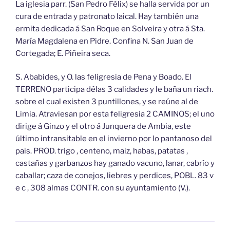
La iglesia parr. (San Pedro Félix) se halla servida por un
cura de entrada y patronato laical. Hay también una
ermita dedicada á San Roque en Solveira y otra á Sta.
María Magdalena en Pidre. Confina N. San Juan de
Cortegada; E. Piñeira seca.
S. Ababides, y O. las feligresia de Pena y Boado. El
TERRENO participa délas 3 calidades y le baña un riach.
sobre el cual existen 3 puntillones, y se reúne al de
Limia. Atraviesan por esta feligresia 2 CAMINOS; el uno
dirige á Ginzo y el otro á Junquera de Ambia, este
último intransitable en el invierno por lo pantanoso del
pais. PROD. trigo , centeno, maiz, habas, patatas ,
castañas y garbanzos hay ganado vacuno, lanar, cabrío y
caballar; caza de conejos, liebres y perdices, POBL. 83 v
e c , 308 almas CONTR. con su ayuntamiento (V.).