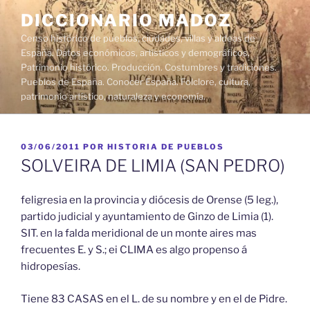
Saltar
DICCIONARIO MADOZ
al
Censo histórico de pueblos, ciudades, villas y aldeas de
contenido
España. Datos económicos, artísticos y demográficos.
Patrimonio histórico. Producción. Costumbres y tradiciones.
Pueblos de España. Conocer España. Folclore, cultura,
patrimonio artístico, naturaleza y economía.
PUBLICADO
03/06/2011
POR
HISTORIA DE PUEBLOS
EL
SOLVEIRA DE LIMIA (SAN PEDRO)
feligresia en la provincia y diócesis de Orense (5 leg.),
partido judicial y ayuntamiento de Ginzo de Limia (1).
SIT. en la falda meridional de un monte aires mas
frecuentes E. y S.; ei CLIMA es algo propenso á
hidropesías.
Tiene 83 CASAS en el L. de su nombre y en el de Pidre.