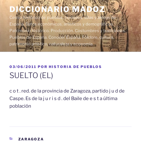
Saltar
DICCIONARIO MADOZ
al
Censo histórico de pueblos, ciudades, villas y aldeas de
contenido
España. Datos económicos, artísticos y demográficos.
Patrimonio histórico. Producción. Costumbres y tradiciones.
Pueblos de España. Conocer España. Folclore, cultura,
patrimonio artístico, naturaleza y economía.
PUBLICADO
03/06/2011
POR
HISTORIA DE PUEBLOS
EL
SUELTO (EL)
c o t . red. de la provincia de Zaragoza, partido j u d de
Caspe. Es de la j u r i s d . del Baile de e s t a última
población
CATEGORÍAS
ZARAGOZA