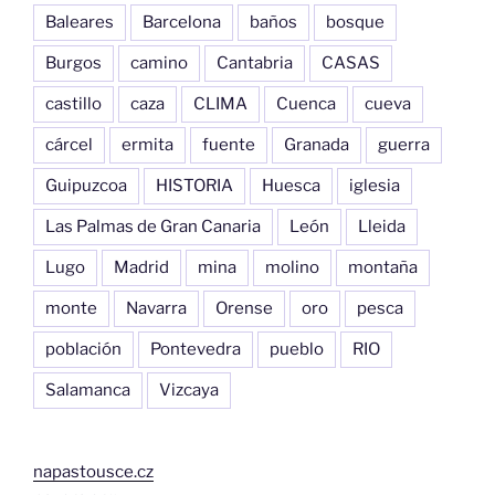
Baleares
Barcelona
baños
bosque
Burgos
camino
Cantabria
CASAS
castillo
caza
CLIMA
Cuenca
cueva
cárcel
ermita
fuente
Granada
guerra
Guipuzcoa
HISTORIA
Huesca
iglesia
Las Palmas de Gran Canaria
León
Lleida
Lugo
Madrid
mina
molino
montaña
monte
Navarra
Orense
oro
pesca
población
Pontevedra
pueblo
RIO
Salamanca
Vizcaya
napastousce.cz