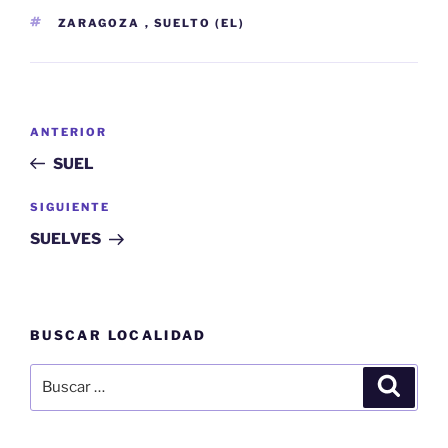
ETIQUETAS
ZARAGOZA
,
SUELTO (EL)
Navegación
Entrada
ANTERIOR
de
anterior:
SUEL
entradas
Siguiente
SIGUIENTE
entrada
SUELVES
BUSCAR LOCALIDAD
Buscar
Buscar
por: