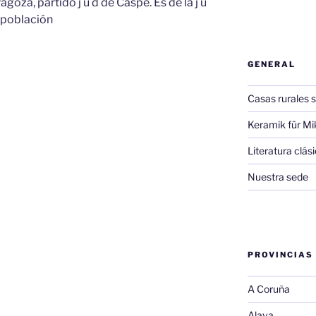
ragoza, partido j u d de Caspe. Es de la j u
ma población
GENERAL
Casas rurales s
Keramik für Mi
Literatura clá
Nuestra sede
PROVINCIAS
A Coruña
Alava