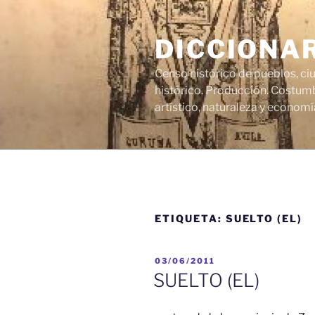
Saltar
al
DICCIONA
contenido
Censo histórico de pueblos, ci
histórico. Producción. Costumb
artístico, naturaleza y economí
ETIQUETA:
SUELTO (EL)
PUBLICADO
03/06/2011
EL
SUELTO (EL)