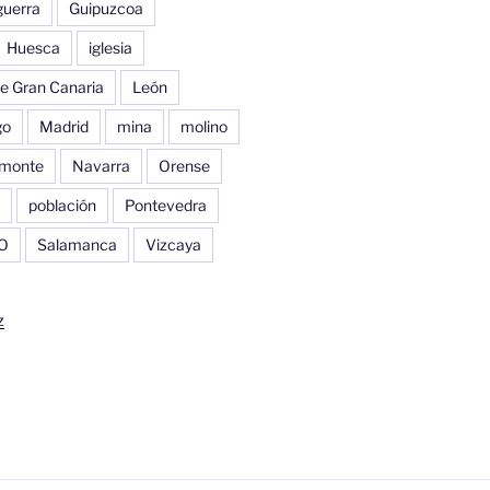
guerra
Guipuzcoa
Huesca
iglesia
e Gran Canaria
León
go
Madrid
mina
molino
monte
Navarra
Orense
población
Pontevedra
O
Salamanca
Vizcaya
z