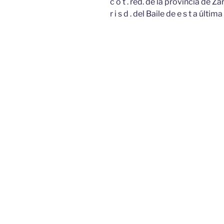
c o t . red. de la provincia de Za
r i s d . del Baile de e s t a últi