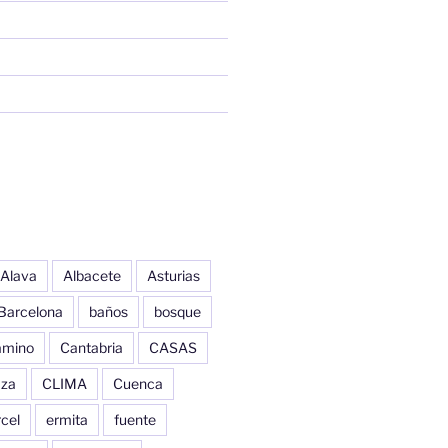
Alava
Albacete
Asturias
Barcelona
baños
bosque
amino
Cantabria
CASAS
aza
CLIMA
Cuenca
cel
ermita
fuente