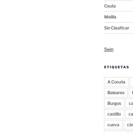
Ceuta
Melilla
Sin Clasificar
5win
ETIQUETAS
A Coruña
Baleares
Burgos
c
castillo
c
cueva
cár