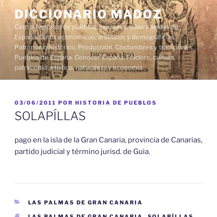
Saltar
DICCIONARIO MADOZ
al
Censo histórico de pueblos, ciudades, villas y aldeas de
contenido
España. Datos económicos, artísticos y demográficos.
Patrimonio histórico. Producción. Costumbres y tradiciones.
Pueblos de España. Conocer España. Folclore, cultura,
patrimonio artístico, naturaleza y economía.
PUBLICADO
03/06/2011
POR
HISTORIA DE PUEBLOS
EL
SOLAPÍLLAS
pago en la isla de la Gran Canaria, provincia de Canarias,
partido judicial y término jurisd. de Guia.
CATEGORÍAS
LAS PALMAS DE GRAN CANARIA
ETIQUETAS
LAS PALMAS DE GRAN CANARIA
,
SOLAPÍLLAS