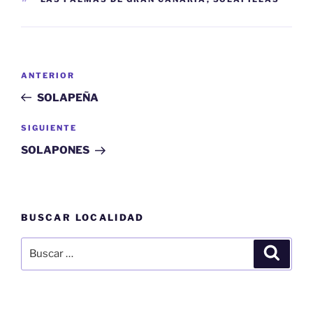
Navegación
Entrada
ANTERIOR
de
anterior:
SOLAPEÑA
entradas
Siguiente
SIGUIENTE
entrada
SOLAPONES
BUSCAR LOCALIDAD
Buscar
Buscar
por: