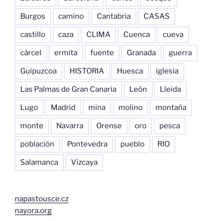
Burgos
camino
Cantabria
CASAS
castillo
caza
CLIMA
Cuenca
cueva
cárcel
ermita
fuente
Granada
guerra
Guipuzcoa
HISTORIA
Huesca
iglesia
Las Palmas de Gran Canaria
León
Lleida
Lugo
Madrid
mina
molino
montaña
monte
Navarra
Orense
oro
pesca
población
Pontevedra
pueblo
RIO
Salamanca
Vizcaya
napastousce.cz
nayora.org