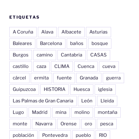
ETIQUETAS
A Coruña
Alava
Albacete
Asturias
Baleares
Barcelona
baños
bosque
Burgos
camino
Cantabria
CASAS
castillo
caza
CLIMA
Cuenca
cueva
cárcel
ermita
fuente
Granada
guerra
Guipuzcoa
HISTORIA
Huesca
iglesia
Las Palmas de Gran Canaria
León
Lleida
Lugo
Madrid
mina
molino
montaña
monte
Navarra
Orense
oro
pesca
población
Pontevedra
pueblo
RIO