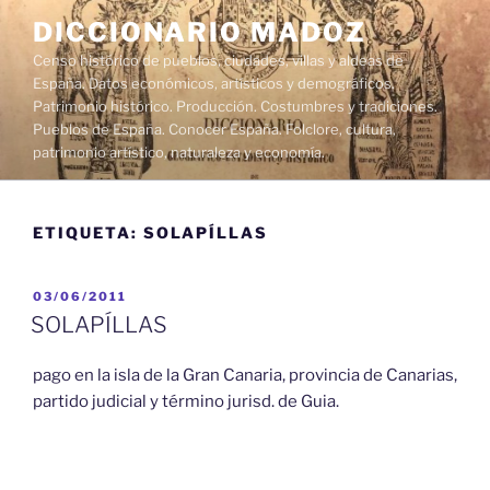
Saltar
DICCIONARIO MADOZ
al
Censo histórico de pueblos, ciudades, villas y aldeas de
contenido
España. Datos económicos, artísticos y demográficos.
Patrimonio histórico. Producción. Costumbres y tradiciones.
Pueblos de España. Conocer España. Folclore, cultura,
patrimonio artístico, naturaleza y economía.
ETIQUETA:
SOLAPÍLLAS
PUBLICADO
03/06/2011
EL
SOLAPÍLLAS
pago en la isla de la Gran Canaria, provincia de Canarias,
partido judicial y término jurisd. de Guia.