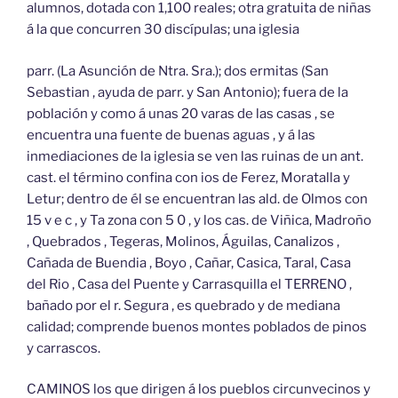
alumnos, dotada con 1,100 reales; otra gratuita de niñas
á la que concurren 30 discípulas; una iglesia
parr. (La Asunción de Ntra. Sra.); dos ermitas (San
Sebastian , ayuda de parr. y San Antonio); fuera de la
población y como á unas 20 varas de las casas , se
encuentra una fuente de buenas aguas , y á las
inmediaciones de la iglesia se ven las ruinas de un ant.
cast. el término confina con ios de Ferez, Moratalla y
Letur; dentro de él se encuentran las ald. de Olmos con
15 v e c , y Ta zona con 5 0 , y los cas. de Viñica, Madroño
, Quebrados , Tegeras, Molinos, Águilas, Canalizos ,
Cañada de Buendia , Boyo , Cañar, Casica, Taral, Casa
del Rio , Casa del Puente y Carrasquilla el TERRENO ,
bañado por el r. Segura , es quebrado y de mediana
calidad; comprende buenos montes poblados de pinos
y carrascos.
CAMINOS los que dirigen á los pueblos circunvecinos y