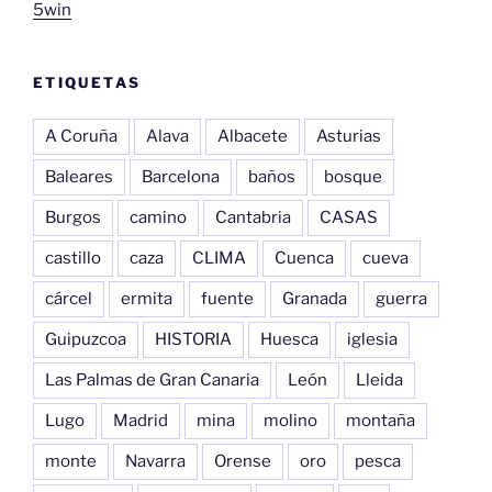
5win
ETIQUETAS
A Coruña
Alava
Albacete
Asturias
Baleares
Barcelona
baños
bosque
Burgos
camino
Cantabria
CASAS
castillo
caza
CLIMA
Cuenca
cueva
cárcel
ermita
fuente
Granada
guerra
Guipuzcoa
HISTORIA
Huesca
iglesia
Las Palmas de Gran Canaria
León
Lleida
Lugo
Madrid
mina
molino
montaña
monte
Navarra
Orense
oro
pesca