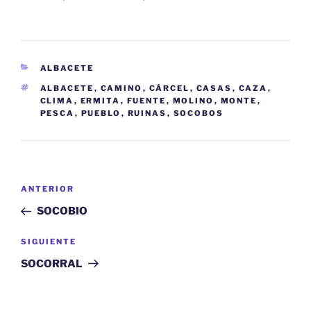
CATEGORÍAS
ALBACETE
ETIQUETAS
ALBACETE
,
CAMINO
,
CÁRCEL
,
CASAS
,
CAZA
,
CLIMA
,
ERMITA
,
FUENTE
,
MOLINO
,
MONTE
,
PESCA
,
PUEBLO
,
RUINAS
,
SOCOBOS
Navegación
Entrada
ANTERIOR
de
anterior:
SOCOBIO
entradas
Siguiente
SIGUIENTE
entrada
SOCORRAL