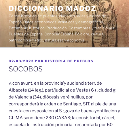
Saltar
DICCIONARIO MADOZ
al
Censo histórico de pueblos, ciudades, villas y aldeas de
contenido
España. Datos económicos, artísticos y demográficos.
Patrimonio histórico. Producción. Costumbres y tradiciones.
Pueblos de España. Conocer España. Folclore, cultura,
patrimonio artístico, naturaleza y economía.
PUBLICADO
02/03/2023
POR
HISTORIA DE PUEBLOS
EL
SOCOBOS
v. con avunt. en la provincia’y audiencia terr. de
Albacete (14 leg.), part/judicial de Veste ( 6 ) , ciudad g,
de Valencia (34), diócesis veré nullius, por
corresponderá la orden de Santiago, SIT. al pie de una
cuesta con esposicion al S.; goza de buena yentilacion y
CLIMA sano tiene 230 CASAS; la consistorial, cárcel,
escuela de instrucción primaria frecuentada por 60