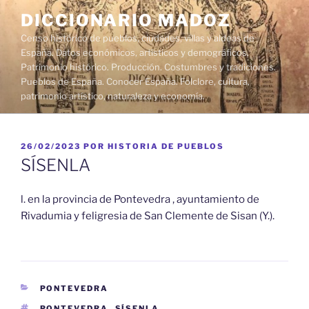
Saltar
DICCIONARIO MADOZ
al
Censo histórico de pueblos, ciudades, villas y aldeas de
contenido
España. Datos económicos, artísticos y demográficos.
Patrimonio histórico. Producción. Costumbres y tradiciones.
Pueblos de España. Conocer España. Folclore, cultura,
patrimonio artístico, naturaleza y economía.
PUBLICADO
26/02/2023
POR
HISTORIA DE PUEBLOS
EL
SÍSENLA
l. en la provincia de Pontevedra , ayuntamiento de
Rivadumia y feligresia de San Clemente de Sisan (Y.).
CATEGORÍAS
PONTEVEDRA
ETIQUETAS
PONTEVEDRA
,
SÍSENLA