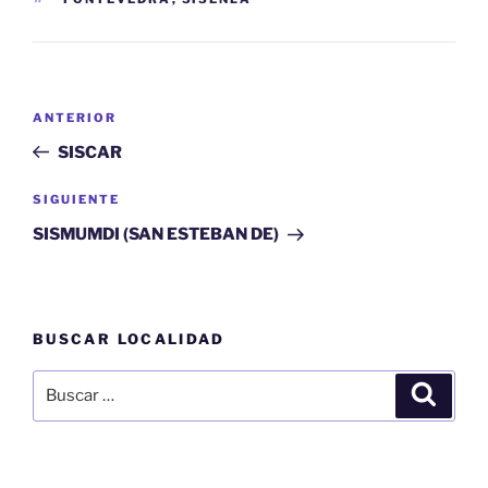
Navegación
Entrada
ANTERIOR
de
anterior:
SISCAR
entradas
Siguiente
SIGUIENTE
entrada
SISMUMDI (SAN ESTEBAN DE)
BUSCAR LOCALIDAD
Buscar
Buscar
por: