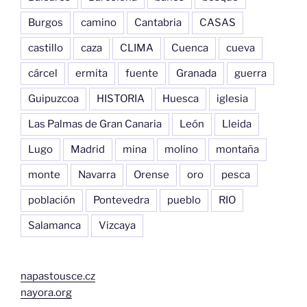
Burgos
camino
Cantabria
CASAS
castillo
caza
CLIMA
Cuenca
cueva
cárcel
ermita
fuente
Granada
guerra
Guipuzcoa
HISTORIA
Huesca
iglesia
Las Palmas de Gran Canaria
León
Lleida
Lugo
Madrid
mina
molino
montaña
monte
Navarra
Orense
oro
pesca
población
Pontevedra
pueblo
RIO
Salamanca
Vizcaya
napastousce.cz
nayora.org