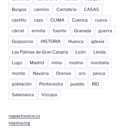
Burgos
camino
Cantabria
CASAS
castillo
caza
CLIMA
Cuenca
cueva
cárcel
ermita
fuente
Granada
guerra
Guipuzcoa
HISTORIA
Huesca
iglesia
Las Palmas de Gran Canaria
León
Lleida
Lugo
Madrid
mina
molino
montaña
monte
Navarra
Orense
oro
pesca
población
Pontevedra
pueblo
RIO
Salamanca
Vizcaya
napastousce.cz
nayora.org