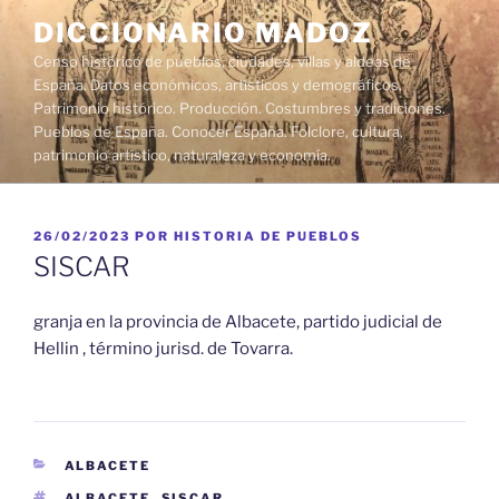
Saltar
DICCIONARIO MADOZ
al
Censo histórico de pueblos, ciudades, villas y aldeas de
contenido
España. Datos económicos, artísticos y demográficos.
Patrimonio histórico. Producción. Costumbres y tradiciones.
Pueblos de España. Conocer España. Folclore, cultura,
patrimonio artístico, naturaleza y economía.
PUBLICADO
26/02/2023
POR
HISTORIA DE PUEBLOS
EL
SISCAR
granja en la provincia de Albacete, partido judicial de
Hellin , término jurisd. de Tovarra.
CATEGORÍAS
ALBACETE
ETIQUETAS
ALBACETE
,
SISCAR