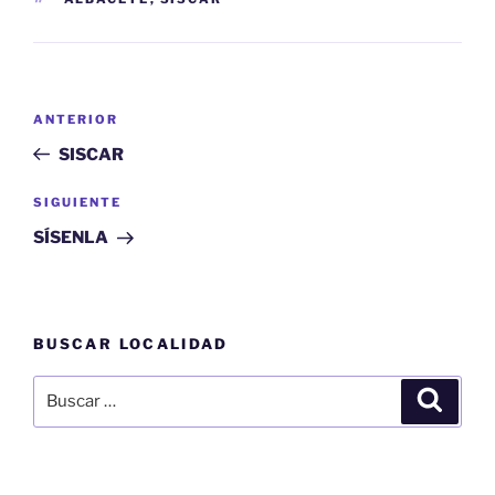
Navegación
Entrada
ANTERIOR
de
anterior:
SISCAR
entradas
Siguiente
SIGUIENTE
entrada
SÍSENLA
BUSCAR LOCALIDAD
Buscar
Buscar
por: