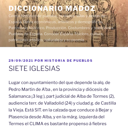
Saltar
DICCIONARIO MADOZ
al
Censo histórico de pueblos, ciudades, villas y aldeas de
contenido
España. Datos económicos, artísticos y demográficos.
Patrimonio histórico. Producción. Costumbres y tradiciones.
Pueblos de España. Conocer España. Folclore, cultura,
patrimonio artístico, naturaleza y economía.
PUBLICADO
29/09/2021
POR
HISTORIA DE PUEBLOS
EL
SIETE IGLESIAS
Lugar con ayuntamiento del que depende la alq. de
Pedro Martin de A’ba , en la provincia y diócesis de
Salamanca ¡3 leg ), part judicial de Alba de Tormes (2),
audiencia terr. de Valladolid (24) y ciudad g. de Castilla
la Vieja. Está SIT. en la calzada que conduce á Bejar y
Plasencia desde Alba, y en la márg. izquierda del
Termes el CLIMA es bastante propenso á fiebres