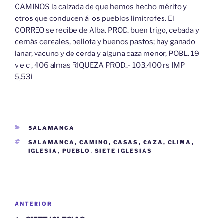
CAMINOS la calzada de que hemos hecho mérito y
otros que conducen á los pueblos limitrofes. El
CORREO se recibe de Alba. PROD. buen trigo, cebada y
demás cereales, bellota y buenos pastos; hay ganado
lanar, vacuno y de cerda y alguna caza menor, POBL. 19
v e c , 406 almas RIQUEZA PROD..- 103.400 rs IMP
5,53i
CATEGORÍAS
SALAMANCA
ETIQUETAS
SALAMANCA
,
CAMINO
,
CASAS
,
CAZA
,
CLIMA
,
IGLESIA
,
PUEBLO
,
SIETE IGLESIAS
Navegación
Entrada
ANTERIOR
de
anterior: