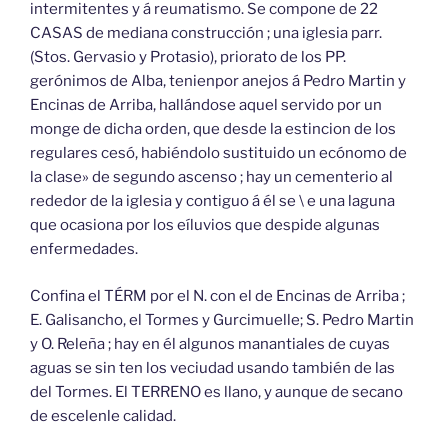
intermitentes y á reumatismo. Se compone de 22
CASAS de mediana construcción ; una iglesia parr.
(Stos. Gervasio y Protasio), priorato de los PP.
gerónimos de Alba, tenienpor anejos á Pedro Martin y
Encinas de Arriba, hallándose aquel servido por un
monge de dicha orden, que desde la estincion de los
regulares cesó, habiéndolo sustituido un ecónomo de
la clase» de segundo ascenso ; hay un cementerio al
rededor de la iglesia y contiguo á él se \ e una laguna
que ocasiona por los eíluvios que despide algunas
enfermedades.
Confina el TÉRM por el N. con el de Encinas de Arriba ;
E. Galisancho, el Tormes y Gurcimuelle; S. Pedro Martin
y O. Releña ; hay en él algunos manantiales de cuyas
aguas se sin ten los veciudad usando también de las
del Tormes. El TERRENO es llano, y aunque de secano
de escelenle calidad.