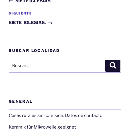
SIETE IGLESIAS
entradas
Siguiente
SIGUIENTE
entrada
SIETE-IGLESIAS.
BUSCAR LOCALIDAD
Buscar
Buscar
por:
GENERAL
Casas rurales sin comisión. Datos de contacto.
Keramik für Mikrowelle geeignet