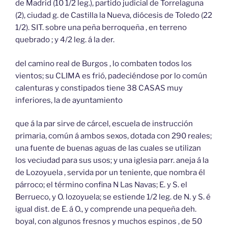
de Madrid (10 1/2 leg.), partido judicial de Torrelaguna
(2), ciudad g. de Castilla la Nueva, diócesis de Toledo (22
1/2). SIT. sobre una peña berroqueña , en terreno
quebrado ; y 4/2 leg. á la der.
del camino real de Burgos , lo combaten todos los
vientos; su CLIMA es frió, padeciéndose por lo común
calenturas y constipados tiene 38 CASAS muy
inferiores, la de ayuntamiento
que á la par sirve de cárcel, escuela de instrucción
primaria, común á ambos sexos, dotada con 290 reales;
una fuente de buenas aguas de las cuales se utilizan
los veciudad para sus usos; y una iglesia parr. aneja á la
de Lozoyuela , servida por un teniente, que nombra él
párroco; el término confina N Las Navas; E. y S. el
Berrueco, y O. lozoyuela; se estiende 1/2 leg. de N. y S. é
igual dist. de E. á O., y comprende una pequeña deh.
boyal, con algunos fresnos y muchos espinos , de 50