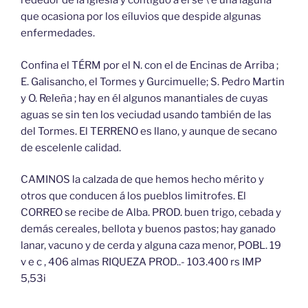
rededor de la iglesia y contiguo á él se \ e una laguna
que ocasiona por los eíluvios que despide algunas
enfermedades.
Confina el TÉRM por el N. con el de Encinas de Arriba ;
E. Galisancho, el Tormes y Gurcimuelle; S. Pedro Martin
y O. Releña ; hay en él algunos manantiales de cuyas
aguas se sin ten los veciudad usando también de las
del Tormes. El TERRENO es llano, y aunque de secano
de escelenle calidad.
CAMINOS la calzada de que hemos hecho mérito y
otros que conducen á los pueblos limitrofes. El
CORREO se recibe de Alba. PROD. buen trigo, cebada y
demás cereales, bellota y buenos pastos; hay ganado
lanar, vacuno y de cerda y alguna caza menor, POBL. 19
v e c , 406 almas RIQUEZA PROD..- 103.400 rs IMP
5,53i