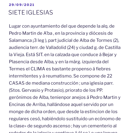
PUBLICADO
29/09/2021
EL
SIETE IGLESIAS
Lugar con ayuntamiento del que depende la alq. de
Pedro Martin de A’ba , en la provincia y diócesis de
Salamanca ¡3 leg ), part judicial de Alba de Tormes (2),
audiencia terr. de Valladolid (24) y ciudad g. de Castilla
la Vieja. Está SIT. en la calzada que conduce á Bejar y
Plasencia desde Alba, y en la márg. izquierda del
Termes el CLIMA es bastante propenso á fiebres
intermitentes y á reumatismo. Se compone de 22
CASAS de mediana construcción ; una iglesia parr.
(Stos. Gervasio y Protasio), priorato de los PP.
gerónimos de Alba, tenienpor anejos á Pedro Martin y
Encinas de Arriba, hallándose aquel servido por un
monge de dicha orden, que desde la estincion de los
regulares cesó, habiéndolo sustituido un ecónomo de
la clase» de segundo ascenso ; hay un cementerio al