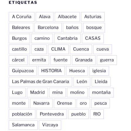
ETIQUETAS
A Coruña
Alava
Albacete
Asturias
Baleares
Barcelona
baños
bosque
Burgos
camino
Cantabria
CASAS
castillo
caza
CLIMA
Cuenca
cueva
cárcel
ermita
fuente
Granada
guerra
Guipuzcoa
HISTORIA
Huesca
iglesia
Las Palmas de Gran Canaria
León
Lleida
Lugo
Madrid
mina
molino
montaña
monte
Navarra
Orense
oro
pesca
población
Pontevedra
pueblo
RIO
Salamanca
Vizcaya