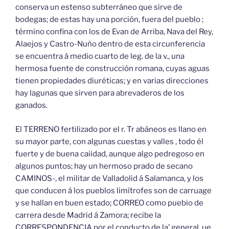
conserva un estenso subterráneo que sirve de
bodegas; de estas hay una porción, fuera del pueblo ;
término confina con los de Evan de Arriba, Nava del Rey,
Alaejos y Castro-Nuño dentro de esta circunferencia
se encuentra á medio cuarto de leg. de la v., una
hermosa fuente de construcción romana, cuyas aguas
tienen propiedades diuréticas; y en varias direcciones
hay lagunas que sirven para abrevaderos de los
ganados.
El TERRENO fertilizado por el r. Tr abáneos es llano en
su mayor parte, con algunas cuestas y valles , todo él
fuerte y de buena caiidad, aunque algo pedregoso en
algunos puntos; hay un hermoso prado de secano
CAMINOS-, el militar de Valladolid á Salamanca, y los
que conducen á los pueblos limítrofes son de carruage
y se hallan en buen estado; CORREO como puebio de
carrera desde Madrid á Zamora; recibe la
CORRESPONDENCIA por el conducto de la’ general, ue