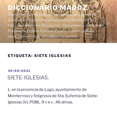
Saltar
DICCIONARIO MADOZ
al
Censo histórico de pueblos, ciudades, villas y aldeas de
contenido
España. Datos económicos, artísticos y demográficos.
Patrimonio histórico. Producción. Costumbres y tradiciones.
Pueblos de España. Conocer España. Folclore, cultura,
patrimonio artístico, naturaleza y economía.
ETIQUETA:
SIETE IGLESIAS
PUBLICADO
30/09/2021
EL
SIETE-IGLESIAS.
L. en la provincia de Lugo, ayuntamiento de
Monterroso y feligresia de Sta. Eufemia de Siete-
Iglesias (V.). POBL. 9 v e c , 46 almas.