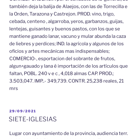
también deja la balija de Alaejos, con las de Torrecilla e
la Orden, Tarazona y Castrejon. PROD. vino, trigo,
cebada, centeno , algarroba, yeros, garbanzos, guijas,
lentejas, guisantes y buenos pastos, con los que se
mantiene ganado lanar, vacuno y mular abunda la caza
de liebres y perdices; IND. la agrícola y algunos de los
oficios y artes mecánicas mas indispensables;
COMERCIO-, esportacion del sobrante de frutos,
algun^gauado y lana é importación de los artículos que
faltan, POBL. 240 v e c , 4,018 almas CAP. PROD.;
3.503,047. IMP..- 349,739. CONTR. 25,238 reales, 21
mrs
PUBLICADO
29/09/2021
EL
SIETE-IGLESIAS
Lugar con ayuntamiento de la provincia, audiencia terr.