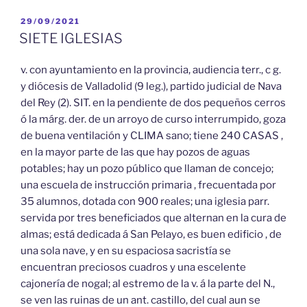
PUBLICADO
29/09/2021
EL
SIETE IGLESIAS
v. con ayuntamiento en la provincia, audiencia terr., c g.
y diócesis de Valladolid (9 leg.), partido judicial de Nava
del Rey (2). SIT. en la pendiente de dos pequeños cerros
ó la márg. der. de un arroyo de curso interrumpido, goza
de buena ventilación y CLIMA sano; tiene 240 CASAS ,
en la mayor parte de las que hay pozos de aguas
potables; hay un pozo público que llaman de concejo;
una escuela de instrucción primaria , frecuentada por
35 alumnos, dotada con 900 reales; una iglesia parr.
servida por tres beneficiados que alternan en la cura de
almas; está dedicada á San Pelayo, es buen edificio , de
una sola nave, y en su espaciosa sacristía se
encuentran preciosos cuadros y una escelente
cajonería de nogal; al estremo de la v. á la parte del N.,
se ven las ruinas de un ant. castillo, del cual aun se