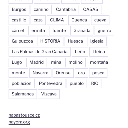
Burgos
camino
Cantabria
CASAS
castillo
caza
CLIMA
Cuenca
cueva
cárcel
ermita
fuente
Granada
guerra
Guipuzcoa
HISTORIA
Huesca
iglesia
Las Palmas de Gran Canaria
León
Lleida
Lugo
Madrid
mina
molino
montaña
monte
Navarra
Orense
oro
pesca
población
Pontevedra
pueblo
RIO
Salamanca
Vizcaya
napastousce.cz
nayora.org