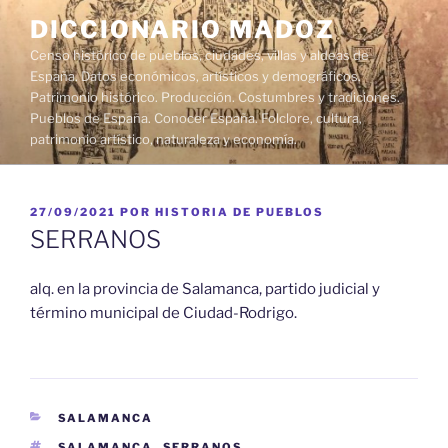
Saltar
DICCIONARIO MADOZ
al
Censo histórico de pueblos, ciudades, villas y aldeas de
contenido
España. Datos económicos, artísticos y demográficos.
Patrimonio histórico. Producción. Costumbres y tradiciones.
Pueblos de España. Conocer España. Folclore, cultura,
patrimonio artístico, naturaleza y economía.
PUBLICADO
27/09/2021
POR
HISTORIA DE PUEBLOS
EL
SERRANOS
alq. en la provincia de Salamanca, partido judicial y
término municipal de Ciudad-Rodrigo.
CATEGORÍAS
SALAMANCA
ETIQUETAS
SALAMANCA
,
SERRANOS