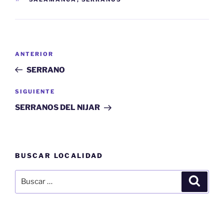
Navegación
Entrada
ANTERIOR
de
anterior:
SERRANO
entradas
Siguiente
SIGUIENTE
entrada
SERRANOS DEL NIJAR
BUSCAR LOCALIDAD
Buscar
Buscar
por: