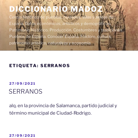
Saltar
DICCIONARIO MADOZ
al
Censo histórico de pueblos, ciudades, villas y aldeas de
contenido
España. Datos económicos, artísticos y demográficos.
Patrimonio histórico. Producción. Costumbres y tradiciones.
Pueblos de España. Conocer España. Folclore, cultura,
patrimonio artístico, naturaleza y economía.
ETIQUETA:
SERRANOS
PUBLICADO
27/09/2021
EL
SERRANOS
alq. en la provincia de Salamanca, partido judicial y
término municipal de Ciudad-Rodrigo.
PUBLICADO
27/09/2021