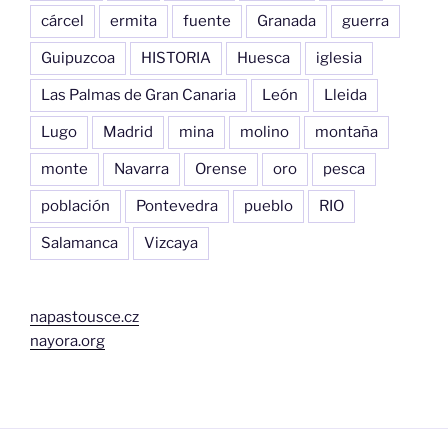
cárcel
ermita
fuente
Granada
guerra
Guipuzcoa
HISTORIA
Huesca
iglesia
Las Palmas de Gran Canaria
León
Lleida
Lugo
Madrid
mina
molino
montaña
monte
Navarra
Orense
oro
pesca
población
Pontevedra
pueblo
RIO
Salamanca
Vizcaya
napastousce.cz
nayora.org