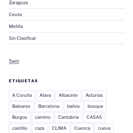
Zaragoza
Ceuta
Melilla
Sin Clasificar
5win
ETIQUETAS
A Coruña
Alava
Albacete
Asturias
Baleares
Barcelona
baños
bosque
Burgos
camino
Cantabria
CASAS
castillo
caza
CLIMA
Cuenca
cueva