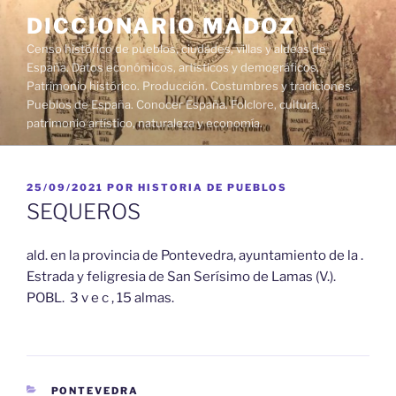
Saltar
DICCIONARIO MADOZ
al
Censo histórico de pueblos, ciudades, villas y aldeas de
contenido
España. Datos económicos, artísticos y demográficos.
Patrimonio histórico. Producción. Costumbres y tradiciones.
Pueblos de España. Conocer España. Folclore, cultura,
patrimonio artístico, naturaleza y economía.
PUBLICADO
25/09/2021
POR
HISTORIA DE PUEBLOS
EL
SEQUEROS
ald. en la provincia de Pontevedra, ayuntamiento de la .
Estrada y feligresia de San Serísimo de Lamas (V.).
POBL. 3 v e c , 15 almas.
CATEGORÍAS
PONTEVEDRA