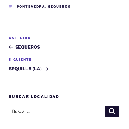
ETIQUETAS
PONTEVEDRA
,
SEQUEROS
Navegación
Entrada
ANTERIOR
de
anterior:
SEQUEROS
entradas
Siguiente
SIGUIENTE
entrada
SEQUILLA (LA)
BUSCAR LOCALIDAD
Buscar
Buscar
por: