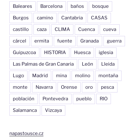
Baleares
Barcelona
baños
bosque
Burgos
camino
Cantabria
CASAS
castillo
caza
CLIMA
Cuenca
cueva
cárcel
ermita
fuente
Granada
guerra
Guipuzcoa
HISTORIA
Huesca
iglesia
Las Palmas de Gran Canaria
León
Lleida
Lugo
Madrid
mina
molino
montaña
monte
Navarra
Orense
oro
pesca
población
Pontevedra
pueblo
RIO
Salamanca
Vizcaya
napastousce.cz