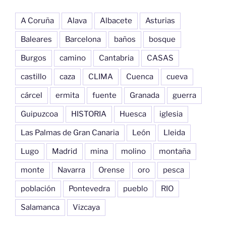
A Coruña
Alava
Albacete
Asturias
Baleares
Barcelona
baños
bosque
Burgos
camino
Cantabria
CASAS
castillo
caza
CLIMA
Cuenca
cueva
cárcel
ermita
fuente
Granada
guerra
Guipuzcoa
HISTORIA
Huesca
iglesia
Las Palmas de Gran Canaria
León
Lleida
Lugo
Madrid
mina
molino
montaña
monte
Navarra
Orense
oro
pesca
población
Pontevedra
pueblo
RIO
Salamanca
Vizcaya