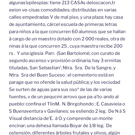
algunas’epilespias: tiene 213 CASAs deloscacon,tr
eeion ve-cisas comodidades; distribuidas en varias
calles empedradas V de mal piso, y una plaza: hay casa
de ayuntamiento, cárcel escuela de primeras letras
para niños a la que concurren 60 alumnos que se hallan
á cargo de un maestro dotado con 2 000 reales, otra de
ninas á la que concurren 25 , cuya maestra recibe 200
rs . Y una iglesia Parr. (San Bartolomé; con curato de
segundo ascenso v provisión ordinaria; hay 3 ermitas
tituladas, San Sebastian’; Ntra. Sra. De la Sangre, y
Ntra. Sra del Buen Suceso : el cementerio está en
parage que no ofende la salud pública; y los veciudad
Se surten de aguas para sus oso* de las de varias
fuentes, v de un pequcmi arrovo que pa-a’to-ando al
pueblo: confina el TlinM. N. Bnrgohondo ; E. Casavieia o
S Buenaventura v Gavilanes: se esliendo 2 leg. De N á S
Visual distancia de’E. á O. y comprende un monte
encinar; una dehesa llamada Boyar de 1/8 leg. De
ostensión, diferentes árboles frutales y olivos, algún