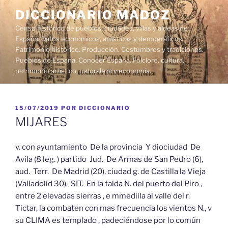
Saltar
DICCIONARIO MADOZ
al
Censo histórico de pueblos, ciudades, villas y aldeas de
contenido
España. Datos económicos, artísticos y demográficos.
Patrimonio histórico. Producción. Costumbres y tradiciones.
Pueblos de España. Conocer España. Folclore, cultura,
patrimonio artístico, naturaleza y economía.
PUBLICADO
15/07/2019
POR
DICCIONARIO
EL
MIJARES
v. con ayuntamiento De la provincia Y diociudad De
Avila (8 leg. ) partido Jud. De Armas de San Pedro (6),
aud. Terr. De Madrid (20), ciudad g. de Castilla la Vieja
(Valladolid 30). SIT. En la falda N. del puerto del Piro ,
entre 2 elevadas sierras , e mmediila al valle del r.
Tictar, la combaten con mas frecuencia los vientos N., v
su CLIMA es templado , padeciéndose por lo común