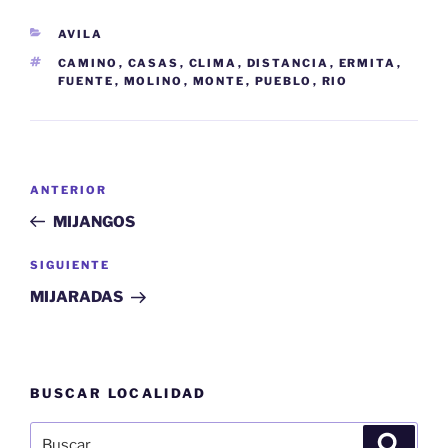
CATEGORÍAS
AVILA
ETIQUETAS
CAMINO
,
CASAS
,
CLIMA
,
DISTANCIA
,
ERMITA
,
FUENTE
,
MOLINO
,
MONTE
,
PUEBLO
,
RIO
Navegación
Entrada
ANTERIOR
de
anterior:
MIJANGOS
entradas
Siguiente
SIGUIENTE
entrada
MIJARADAS
BUSCAR LOCALIDAD
Buscar
Buscar