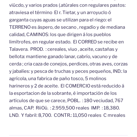
viücdo, y varios prados (.atúrales con regulares pastos:
atraviesa el término El r. Tietar, y un arroyuclo ó
garganta cuyas aguas se utilizan para el riego: el
TERRENO es áspero, de secano , regadío y de mediana
calidad, CAMINOS: los que dirigen á los pueblos
limítrofes, en regular estado. El CORREO se recibe en
Talavera. PROD. : cereales, viuo , aceite, castañas y
bellota: mantiene ganado lanar, cabrío, vacuno y de
cerda ; cria caza de conejos, perdices, otras aves, corzas
y jabalíes: y pesca de truchas y peces pequeños, IND.: la
agrícola, una fabrica de paño tosco, 5 molinos
harineros y 2 de aceite. El COMERCIO está reducido á
la esportacion de la sobrante, é importación de los
artículos de que se carece, POBL. : 180 veciudad, 767
almas, CAP. RiiOü. : 2.959,500 reales IMP. : 18,380.
LND. Y fabril: 8,700. CONTR.: 11,050 reales C mreales