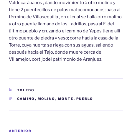
Valdecarábanos , dando movimiento á otro molino y
tiene 2 puentecillos de palos mal acomodados; pasa al
término de Villasequilla , en el cual se halla otro molino
y otro puente llamado de los Ladrillos, pasa al E. del
último pueblo y cruzando el camino de Yepes tiene alli
otro puente de piedra y yeso; corre hacia la casa de la
Torre, cuya huerta se riega con sus aguas, saliendo
después hacia el Tajo, donde muere cerca de
Villamejor, cortijodel patrimonio de Aranjuez.
CATEGORÍAS
TOLEDO
ETIQUETAS
CAMINO
,
MOLINO
,
MONTE
,
PUEBLO
Navegación
Entrada
ANTERIOR