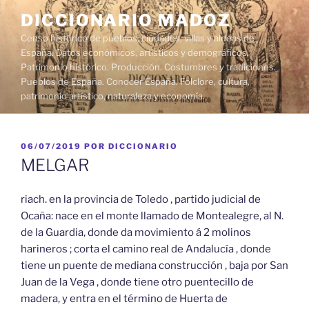
Saltar
DICCIONARIO MADOZ
al
Censo histórico de pueblos, ciudades, villas y aldeas de
contenido
España. Datos económicos, artísticos y demográficos.
Patrimonio histórico. Producción. Costumbres y tradiciones.
Pueblos de España. Conocer España. Folclore, cultura,
patrimonio artístico, naturaleza y economía.
PUBLICADO
06/07/2019
POR
DICCIONARIO
EL
MELGAR
riach. en la provincia de Toledo , partido judicial de
Ocaña: nace en el monte llamado de Montealegre, al N.
de la Guardia, donde da movimiento á 2 molinos
harineros ; corta el camino real de Andalucía , donde
tiene un puente de mediana construcción , baja por San
Juan de la Vega , donde tiene otro puentecillo de
madera, y entra en el término de Huerta de