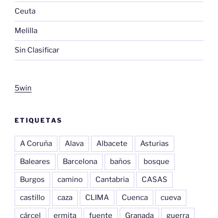
Ceuta
Melilla
Sin Clasificar
5win
ETIQUETAS
A Coruña
Alava
Albacete
Asturias
Baleares
Barcelona
baños
bosque
Burgos
camino
Cantabria
CASAS
castillo
caza
CLIMA
Cuenca
cueva
cárcel
ermita
fuente
Granada
guerra