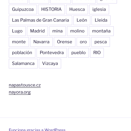
Guipuzcoa
HISTORIA
Huesca
iglesia
Las Palmas de Gran Canaria
León
Lleida
Lugo
Madrid
mina
molino
montaña
monte
Navarra
Orense
oro
pesca
población
Pontevedra
pueblo
RIO
Salamanca
Vizcaya
napastousce.cz
nayora.org
Funciona gracias a WordPress