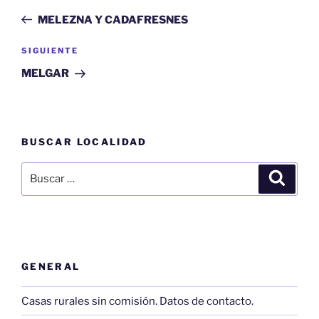
de
anterior:
MELEZNA Y CADAFRESNES
entradas
Siguiente
SIGUIENTE
entrada
MELGAR
BUSCAR LOCALIDAD
Buscar
Buscar
por:
GENERAL
Casas rurales sin comisión. Datos de contacto.