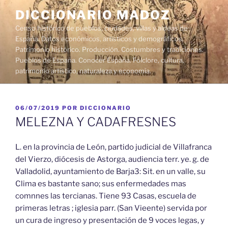
Saltar
DICCIONARIO MADOZ
al
Censo histórico de pueblos, ciudades, villas y aldeas de
contenido
España. Datos económicos, artísticos y demográficos.
Patrimonio histórico. Producción. Costumbres y tradiciones.
Pueblos de España. Conocer España. Folclore, cultura,
patrimonio artístico, naturaleza y economía.
PUBLICADO
06/07/2019
POR
DICCIONARIO
EL
MELEZNA Y CADAFRESNES
L. en la provincia de León, partido judicial de Villafranca
del Vierzo, diócesis de Astorga, audiencia terr. ye. g. de
Valladolid, ayuntamiento de Barja3: Sit. en un valle, su
Clima es bastante sano; sus enfermedades mas
comnnes las tercianas. Tiene 93 Casas, escuela de
primeras letras ; iglesia parr. (San Vieente) servida por
un cura de ingreso y presentación de 9 voces legas, y