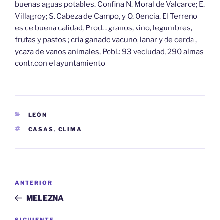
buenas aguas potables. Confina N. Moral de Valcarce; E.
Villagroy; S. Cabeza de Campo, y O. Oencia. El Terreno
es de buena calidad, Prod. : granos, vino, legumbres,
frutas y pastos ; cria ganado vacuno, lanar y de cerda ,
ycaza de vanos animales, Pobl.: 93 veciudad, 290 almas
contr.con el ayuntamiento
CATEGORÍAS
LEÓN
ETIQUETAS
CASAS
,
CLIMA
Navegación
Entrada
ANTERIOR
de
anterior:
MELEZNA
entradas
SIGUIENTE