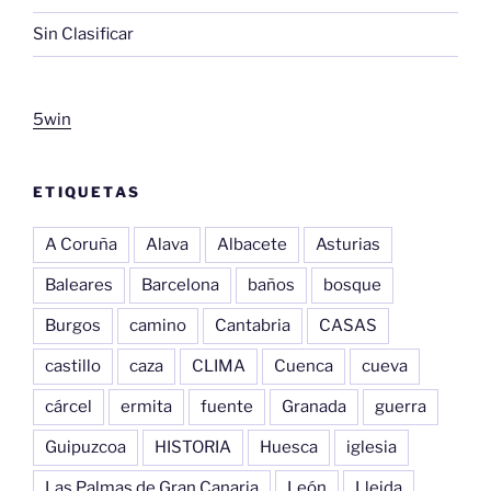
Sin Clasificar
5win
ETIQUETAS
A Coruña
Alava
Albacete
Asturias
Baleares
Barcelona
baños
bosque
Burgos
camino
Cantabria
CASAS
castillo
caza
CLIMA
Cuenca
cueva
cárcel
ermita
fuente
Granada
guerra
Guipuzcoa
HISTORIA
Huesca
iglesia
Las Palmas de Gran Canaria
León
Lleida