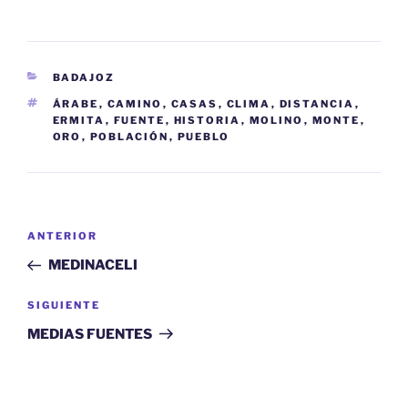
CATEGORÍAS
BADAJOZ
ETIQUETAS
ÁRABE
,
CAMINO
,
CASAS
,
CLIMA
,
DISTANCIA
,
ERMITA
,
FUENTE
,
HISTORIA
,
MOLINO
,
MONTE
,
ORO
,
POBLACIÓN
,
PUEBLO
Navegación
Entrada
ANTERIOR
de
anterior:
MEDINACELI
entradas
Siguiente
SIGUIENTE
entrada
MEDIAS FUENTES