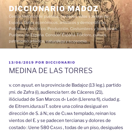
Saltar
DICCIONARIO MADOZ
al
Censo histórico de pueblos, ciudades, villas y aldeas de
contenido
España. Datos económicos, artísticos y demográficos.
Patrimonio histórico. Producción. Costumbres y tradiciones.
Pueblos de España. Conocer España. Folclore, cultura,
patrimonio artístico, naturaleza y economía.
PUBLICADO
13/06/2019
POR
DICCIONARIO
EL
MEDINA DE LAS TORRES
v. con ayuut. en la provincia de Badajoz (13 leg.). partido
¡mi. de Zafra (i), audiencia terr. de Cáceres (21),
ilióciudad de San Marcos d« León (Llerena fi), ciudad g.
de Eitrem.idura.siT. sobre una colina desigual en
dirección de S. á N.; es de
Clima
templado, reinan los
vientos del E. y se padecen tercianas y dolores de
costado : Uene 580
Casas
, todas de un piso, desiguales