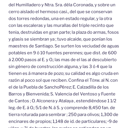
del Humilladero y Ntra. Sra. déla Coronada, y sobre un
cerro aislado el hermoso casi., del que se conservan
dos torres redondas, una en estado regular, y la otra
con las escaleras y las murallas del triple recinto que
tenia, destruidas en gran parte; la plaza do armas, fosos
y glasis se siembran ya ; tuvo alcaide, que ponían los
maestres de Santiago. Se surten los veciudad de aguas
potables en 9 ó 10 fuentes perennes; que dist. de 600
á 2.000 pasos al E. y O.; las mas de el las al descubierto
sin género de construcción alguna, y las 3 ó 4 que la
tienen es á manera de pozo; su calidad es algo cruda en
razón al poco sol que reciben. Confina el
Térm.
al N. con
el de la Puebla de SanchoPérez; E. Calzadilla de los
Barros y Bienvenida; S. Valencia del Ventoso y Fuente
de Cantos ; O. Alconera y Atalaya , estendiéndose 1 1/2
leg. de E. á O.; 5/1 de N. á S. y comprende 8,450 fan. de
tierra roturada para sembrar ; 250 para olivos; 1,300 de
encinares de propios; 1,148 de id. de particulares; •9 de