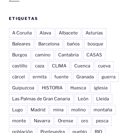
ETIQUETAS
A Coruña
Alava
Albacete
Asturias
Baleares
Barcelona
baños
bosque
Burgos
camino
Cantabria
CASAS
castillo
caza
CLIMA
Cuenca
cueva
cárcel
ermita
fuente
Granada
guerra
Guipuzcoa
HISTORIA
Huesca
iglesia
Las Palmas de Gran Canaria
León
Lleida
Lugo
Madrid
mina
molino
montaña
monte
Navarra
Orense
oro
pesca
población
Pontevedra
pueblo
RIO