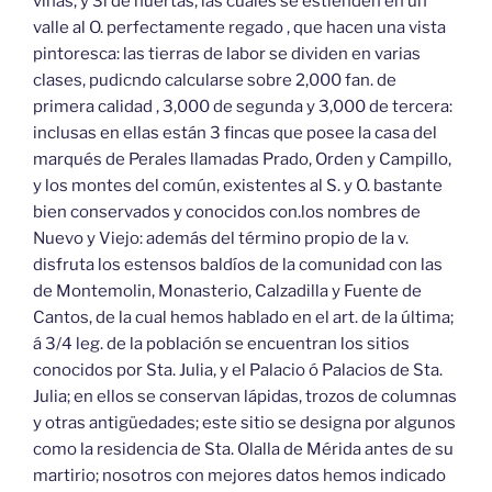
viñas, y 3i de huertas, las cuales se estienden en un
valle al O. perfectamente regado , que hacen una vista
pintoresca: las tierras de labor se dividen en varias
clases, pudicndo calcularse sobre 2,000 fan. de
primera calidad , 3,000 de segunda y 3,000 de tercera:
inclusas en ellas están 3 fincas que posee la casa del
marqués de Perales llamadas Prado, Orden y Campillo,
y los montes del común, existentes al S. y O. bastante
bien conservados y conocidos con.los nombres de
Nuevo y Viejo: además del término propio de la v.
disfruta los estensos baldíos de la comunidad con las
de Montemolin, Monasterio, Calzadilla y Fuente de
Cantos, de la cual hemos hablado en el art. de la última;
á 3/4 leg. de la población se encuentran los sitios
conocidos por Sta. Julia, y el Palacio ó Palacios de Sta.
Julia; en ellos se conservan lápidas, trozos de columnas
y otras antigüedades; este sitio se designa por algunos
como la residencia de Sta. Olalla de Mérida antes de su
martirio; nosotros con mejores datos hemos indicado