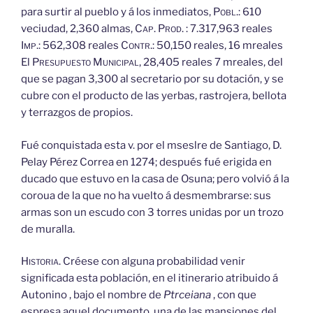
para surtir al pueblo y á los inmediatos,
Pobl.:
610
veciudad, 2,360 almas,
Cap.
Prod.
: 7.317,963 reales
Imp.:
562,308 reales
Contr.:
50,150 reales, 16 mreales
El
Presupuesto
Municipal,
28,405 reales 7 mreales, del
que se pagan 3,300 al secretario por su dotación, y se
cubre con el producto de las yerbas, rastrojera, bellota
y terrazgos de propios.
Fué conquistada esta v. por el mseslre de Santiago, D.
Pelay Pérez Correa en 1274; después fué erigida en
ducado que estuvo en la casa de Osuna; pero volvió á la
coroua de la que no ha vuelto á desmembrarse: sus
armas son un escudo con 3 torres unidas por un trozo
de muralla.
Historia.
Créese con alguna probabilidad venir
significada esta población, en el itinerario atribuido á
Autonino , bajo el nombre de
Ptrceiana
, con que
espresa aquel documento, una de las mansiones del