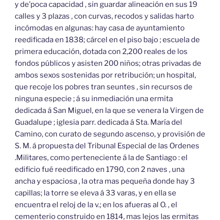
y de’poca capacidad , sin guardar alineación en sus 19
calles y 3 plazas , con curvas, recodos y salidas harto
incómodas en algunas: hay casa de ayuntamiento
reedificada en 1838; cárcel en el piso bajo ; escuela de
primera educación, dotada con 2,200 reales de los
fondos públicos y asisten 200 niños; otras privadas de
ambos sexos sostenidas por retribución; un hospital,
que recoje los pobres tran seuntes , sin recursos de
ninguna especie ; á su inmediación una ermita
dedicada á San Miguel, en la que se venera la Virgen de
Guadalupe ; iglesia parr. dedicada á Sta. María del
Camino, con curato de segundo ascenso, y provisión de
S. M. á propuesta del Tribunal Especial de las Ordenes
.Militares, como perteneciente á la de Santiago : el
edificio fué reedificado en 1790, con 2 naves , una
ancha y espaciosa , la otra mas pequeña donde hay 3
capillas; la torre se eleva á 33 varas, y en ella se
encuentra el reloj de la v.; en los afueras al O. , el
cementerio construido en 1814, mas lejos las ermitas