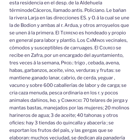
esta residencia en el desp. de la Aldehuela
términodeCáceros, llamado antis. Policiano. Le bañan
la rivera Larja en las direcciones ES. y O. á la cual se une
la de Bodion y ambas al r. Ardua, y otros arroyuelos que
se unen á la primera. El
Terreno
es hondeado y propio
en general para labor y plantío. Los
Ca
Minos
vecinales,
cómodos y susceptibles de carruages. El
Coureo
se
recibe en Zafra, por un encargado del ayuntamiento,
tres veces á la semana,
Prod.:
trigo , cebada, avena,
habas, garbanzos, aceite, vino, verduras y frutas: se
mantiene ganado lanar, cabrio, de cerda, yeguar ,
vacuno y sobre 600 caballerías de labor y de carga; se
cria caza menuda, pesca ordinaria en los r. y pocos
animales dañinos,
Ind.
y
Comkrcio:
70 telares de jerga y
mantas bastas, manejados por las mujeres; 20 molinos
harineros de agua; 3 de aceite; 40 tahonas y otros
oficies: hay 3 tiendas do quincalla y abacería ; se
esportan los frutos del país, y las gergas que se
elaboran: muchos veciudad, se dedican ala panadería