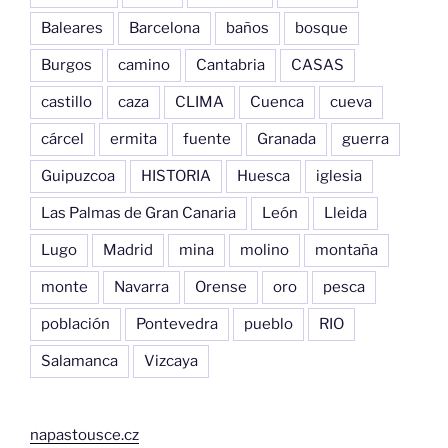
Baleares
Barcelona
baños
bosque
Burgos
camino
Cantabria
CASAS
castillo
caza
CLIMA
Cuenca
cueva
cárcel
ermita
fuente
Granada
guerra
Guipuzcoa
HISTORIA
Huesca
iglesia
Las Palmas de Gran Canaria
León
Lleida
Lugo
Madrid
mina
molino
montaña
monte
Navarra
Orense
oro
pesca
población
Pontevedra
pueblo
RIO
Salamanca
Vizcaya
napastousce.cz