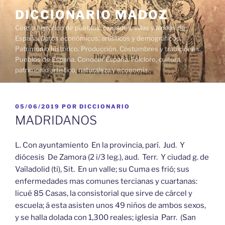
Saltar
DICCIONARIO MADOZ
al
Censo histórico de pueblos, ciudades, villas y aldeas de
contenido
España. Datos económicos, artísticos y demográficos.
Patrimonio histórico. Producción. Costumbres y tradiciones.
Pueblos de España. Conocer España. Folclore, cultura,
patrimonio artístico, naturaleza y economía.
PUBLICADO
05/06/2019
POR
DICCIONARIO
EL
MADRIDANOS
L. Con ayuntamiento En la provincia, parí. Jud. Y
diócesis De Zamora (2 i/3 leg.), aud. Terr. Y ciudad g. de
Vaíladolid (ti), Sit. En un valle; su Cuma es frió; sus
enfermedades mas comunes tercianas y cuartanas:
licué 85 Casas, la consistorial que sirve de cárcel y
escuela; á esta asisten unos 49 niños de ambos sexos,
y se halla dolada con 1,300 reales; iglesia Parr. (San