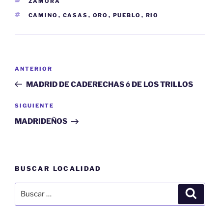
CATEGORÍAS
ZAMORA
ETIQUETAS
CAMINO
,
CASAS
,
ORO
,
PUEBLO
,
RIO
Navegación
Entrada
ANTERIOR
de
anterior:
MADRID DE CADERECHAS ó DE LOS TRILLOS
entradas
Siguiente
SIGUIENTE
entrada
MADRIDEÑOS
BUSCAR LOCALIDAD
Buscar
Buscar
por: