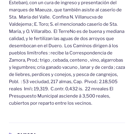
Esteban), con un cura de ingreso y presentación del
marques de Maeuza , que también asiste al caserío de
Sta. Maria del Valle. Confina N. Villanucva de
Valdejema ; E. Toro; S. el mencionado caserío de Sta.
María, y O. Villaralbo. El TerreNo es de buena y mediana
calidad, y le fertilizan las aguas de dos arroyos que
desembocan en el Duero. Los Caminos dirigen á los
pueblos limítrofes : recibe la Correspondencia de
Zamora, Prod.: trigo , cebada, centeno , vino, algarrobas
y legumbres; cria ganado vacuno , lanar y de cerda ; caza
de liebres, perdices y conejos, y pesca de cangrejos,
Pobl. : 53 veciudad, 217 almas, Cap. Pivod.: 2.18,505
reales Imi\: 19,319. C.ontr. 0,432 is. 22 mreales El
Presupuesto Municipal asciende á 3,500 reales,
cubiertos por reparto entre los vecinos.