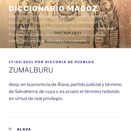
Saltar
DICCIONARIO MADOZ
al
Censo histórico de pueblos, ciudades, villas y aldeas de
contenido
España. Datos económicos, artísticos y demográficos.
Patrimonio histórico. Producción. Costumbres y tradiciones.
Pueblos de España. Conocer España. Folclore, cultura,
patrimonio artístico, naturaleza y economía.
PUBLICADO
17/09/2021
POR
HISTORIA DE PUEBLOS
EL
ZUMALBURU
desp. en la provincia de Álava, partido judicial y término
de Salvatierra, de cuya v. es propio el término redondo
en virtud de real privilegio.
CATEGORÍAS
ALAVA