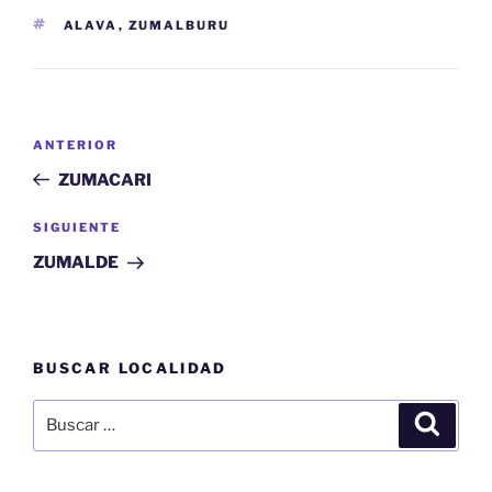
ETIQUETAS
ALAVA
,
ZUMALBURU
Navegación
Entrada
ANTERIOR
de
anterior:
ZUMACARI
entradas
Siguiente
SIGUIENTE
entrada
ZUMALDE
BUSCAR LOCALIDAD
Buscar
Buscar
por: