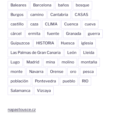
Baleares
Barcelona
baños
bosque
Burgos
camino
Cantabria
CASAS
castillo
caza
CLIMA
Cuenca
cueva
cárcel
ermita
fuente
Granada
guerra
Guipuzcoa
HISTORIA
Huesca
iglesia
Las Palmas de Gran Canaria
León
Lleida
Lugo
Madrid
mina
molino
montaña
monte
Navarra
Orense
oro
pesca
población
Pontevedra
pueblo
RIO
Salamanca
Vizcaya
napastousce.cz