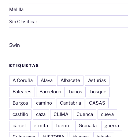
Melilla
Sin Clasificar
5win
ETIQUETAS
A Coruña
Alava
Albacete
Asturias
Baleares
Barcelona
baños
bosque
Burgos
camino
Cantabria
CASAS
castillo
caza
CLIMA
Cuenca
cueva
cárcel
ermita
fuente
Granada
guerra
Guipuzcoa
HISTORIA
Huesca
iglesia