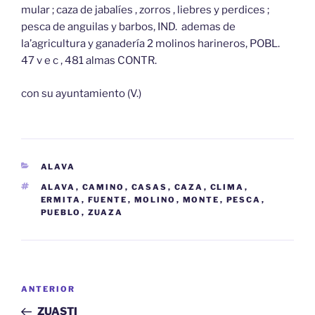
mular ; caza de jabalíes , zorros , liebres y perdices ;
pesca de anguilas y barbos, IND. ademas de
la’agricultura y ganadería 2 molinos harineros, POBL.
47 v e c , 481 almas CONTR.
con su ayuntamiento (V.)
CATEGORÍAS
ALAVA
ETIQUETAS
ALAVA
,
CAMINO
,
CASAS
,
CAZA
,
CLIMA
,
ERMITA
,
FUENTE
,
MOLINO
,
MONTE
,
PESCA
,
PUEBLO
,
ZUAZA
Navegación
Entrada
ANTERIOR
de
anterior:
ZUASTI