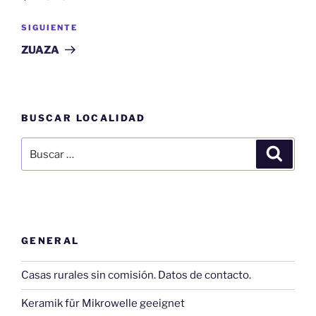
entradas
Siguiente
SIGUIENTE
entrada
ZUAZA
BUSCAR LOCALIDAD
Buscar
Buscar
por:
GENERAL
Casas rurales sin comisión. Datos de contacto.
Keramik für Mikrowelle geeignet