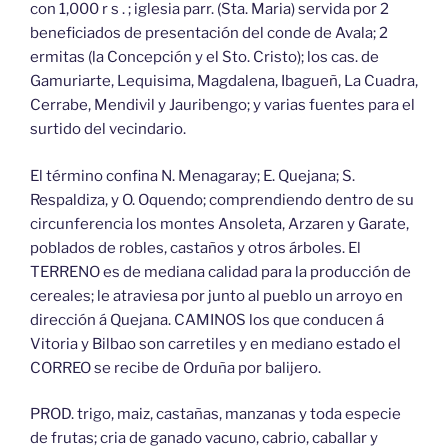
con 1,000 r s . ; iglesia parr. (Sta. Maria) servida por 2
beneficiados de presentación del conde de Avala; 2
ermitas (la Concepción y el Sto. Cristo); los cas. de
Gamuriarte, Lequisima, Magdalena, Ibagueñ, La Cuadra,
Cerrabe, Mendivil y Jauribengo; y varias fuentes para el
surtido del vecindario.
El término confina N. Menagaray; E. Quejana; S.
Respaldiza, y O. Oquendo; comprendiendo dentro de su
circunferencia los montes Ansoleta, Arzaren y Garate,
poblados de robles, castaños y otros árboles. El
TERRENO es de mediana calidad para la producción de
cereales; le atraviesa por junto al pueblo un arroyo en
dirección á Quejana. CAMINOS los que conducen á
Vitoria y Bilbao son carretiles y en mediano estado el
CORREO se recibe de Orduña por balijero.
PROD. trigo, maiz, castañas, manzanas y toda especie
de frutas; cria de ganado vacuno, cabrio, caballar y