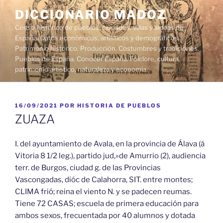
Saltar
DICCIONARIO MADOZ
al
Censo histórico de pueblos, ciudades, villas y aldeas de
contenido
España. Datos económicos, artísticos y demográficos.
Patrimonio histórico. Producción. Costumbres y tradiciones.
Pueblos de España. Conocer España. Folclore, cultura,
patrimonio artístico, naturaleza y economía.
PUBLICADO
16/09/2021
POR
HISTORIA DE PUEBLOS
EL
ZUAZA
I. del ayuntamiento de Avala, en la provincia de Álava (á
Vitoria 8 1/2 leg.), partido jud,»de Amurrio (2), audiencia
terr. de Burgos, ciudad g. de las Provincias
Vascongadas, dióc de Calahorra, SIT. entre montes;
CLIMA frió; reina el viento N. y se padecen reumas.
Tiene 72 CASAS; escuela de primera educación para
ambos sexos, frecuentada por 40 alumnos y dotada