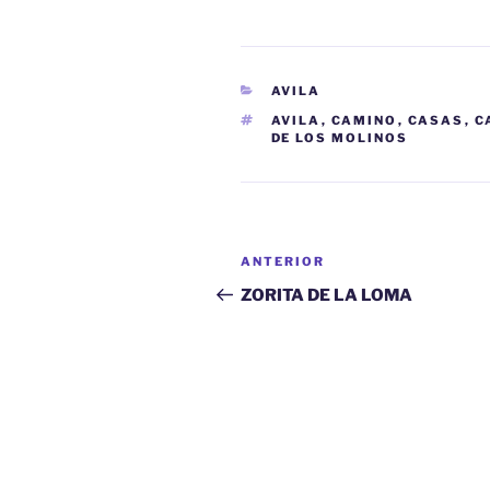
CATEGORÍAS
AVILA
ETIQUETAS
AVILA
,
CAMINO
,
CASAS
,
C
DE LOS MOLINOS
Navegación
Entrada
ANTERIOR
de
anterior:
ZORITA DE LA LOMA
entradas