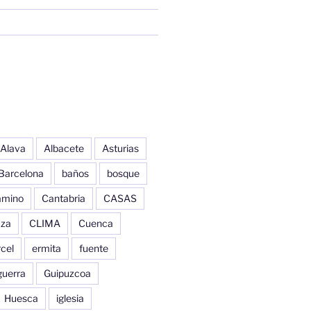
Alava
Albacete
Asturias
Barcelona
baños
bosque
amino
Cantabria
CASAS
aza
CLIMA
Cuenca
cel
ermita
fuente
guerra
Guipuzcoa
Huesca
iglesia