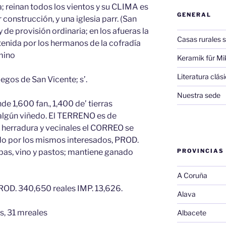
la; reinan todos los vientos y su CLIMA es
GENERAL
 construcción, y una iglesia parr. (San
 de provisión ordinaria; en los afueras la
Casas rurales s
tenida por los hermanos de la cofradía
mino
Keramik für Mi
Literatura clá
legos de San Vicente; s’.
Nuestra sede
e 1,600 fan., 1,400 de’ tierras
y algún viñedo. El TERRENO es de
herradura y vecinales el CORREO se
ido por los mismos interesados, PROD.
obas, vino y pastos; mantiene ganado
PROVINCIAS
A Coruña
ROD. 340,650 reales IMP. 13,626.
Alava
s, 31 mreales
Albacete