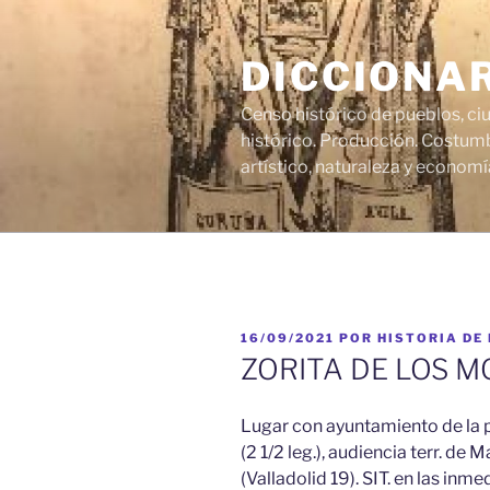
Saltar
al
DICCIONA
contenido
Censo histórico de pueblos, ci
histórico. Producción. Costumb
artístico, naturaleza y economí
PUBLICADO
16/09/2021
POR
HISTORIA DE
EL
ZORITA DE LOS M
Lugar con ayuntamiento de la pr
(2 1/2 leg.), audiencia terr. de M
(Valladolid 19). SIT. en las inme