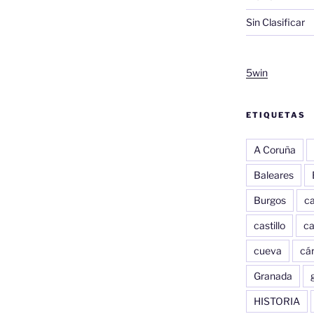
Sin Clasificar
5win
ETIQUETAS
A Coruña
Baleares
Burgos
c
castillo
c
cueva
cár
Granada
HISTORIA