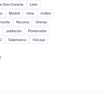
e Gran Canaria
León
go
Madrid
mina
molino
monte
Navarra
Orense
población
Pontevedra
O
Salamanca
Vizcaya
z