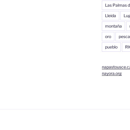
Las Palmas d
Lleida
Lu
montaña
oro
pesca
pueblo
RI
napastousce.c
nayora.org