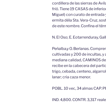
cordillera de las sierras de Avi
frió. Tiene 19 CASAS de inferior
Miguel) con curato de entrada y
ermita déla Sta. Vera-Cruz, sos
de este nombre. Confina el tér
N. El Oso; E. Eotarrenduray, Gal
Peñalba,y O. Berlanas. Comprend
cultivadas y 200 de incultas, 
mediana calidad, CAMINOS de 
recibe en la cabecera del part
trigo, cebada, centeno, algarr
lanar; cria caza menor.
POBL. 10 vec, 34 almas CAP. P
IND. 4,800. CONTR. 3,317 reale