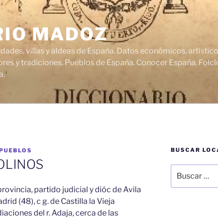
RIO MADOZ
udades, villas y aldeas de España. Datos económicos, artísti
res y tradiciones. Pueblos de España. Conocer España. Folclo
a.
BUSCAR LOC
 PUEBLOS
OLINOS
Buscar
por:
ovincia, partido judicial y dióc de Avila
adrid (48), c g. de Castilla la Vieja
diaciones del r. Adaja, cerca de las