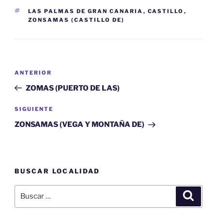
ETIQUETAS
LAS PALMAS DE GRAN CANARIA
,
CASTILLO
,
ZONSAMAS (CASTILLO DE)
Navegación
Entrada
ANTERIOR
de
anterior:
ZOMAS (PUERTO DE LAS)
entradas
Siguiente
SIGUIENTE
entrada
ZONSAMAS (VEGA Y MONTAÑA DE)
BUSCAR LOCALIDAD
Buscar
Buscar
por: