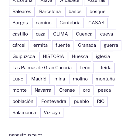
A Coruña
Alava
Albacete
Asturias
Baleares
Barcelona
baños
bosque
Burgos
camino
Cantabria
CASAS
castillo
caza
CLIMA
Cuenca
cueva
cárcel
ermita
fuente
Granada
guerra
Guipuzcoa
HISTORIA
Huesca
iglesia
Las Palmas de Gran Canaria
León
Lleida
Lugo
Madrid
mina
molino
montaña
monte
Navarra
Orense
oro
pesca
población
Pontevedra
pueblo
RIO
Salamanca
Vizcaya
napastousce.cz