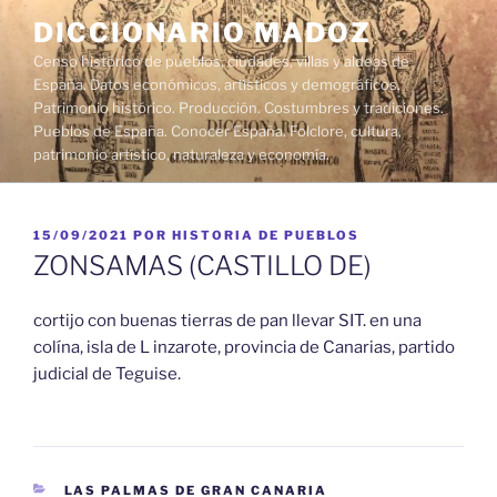
Saltar
DICCIONARIO MADOZ
al
Censo histórico de pueblos, ciudades, villas y aldeas de
contenido
España. Datos económicos, artísticos y demográficos.
Patrimonio histórico. Producción. Costumbres y tradiciones.
Pueblos de España. Conocer España. Folclore, cultura,
patrimonio artístico, naturaleza y economía.
PUBLICADO
15/09/2021
POR
HISTORIA DE PUEBLOS
EL
ZONSAMAS (CASTILLO DE)
cortijo con buenas tierras de pan llevar SIT. en una
colína, isla de L inzarote, provincia de Canarias, partido
judicial de Teguise.
CATEGORÍAS
LAS PALMAS DE GRAN CANARIA