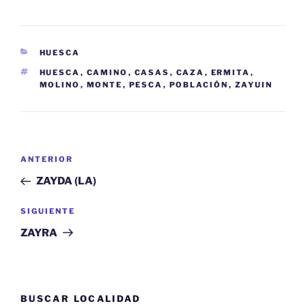
CATEGORÍAS
HUESCA
ETIQUETAS
HUESCA
,
CAMINO
,
CASAS
,
CAZA
,
ERMITA
,
MOLINO
,
MONTE
,
PESCA
,
POBLACIÓN
,
ZAYUIN
Navegación
Entrada
ANTERIOR
de
anterior:
ZAYDA (LA)
entradas
Siguiente
SIGUIENTE
entrada
ZAYRA
BUSCAR LOCALIDAD