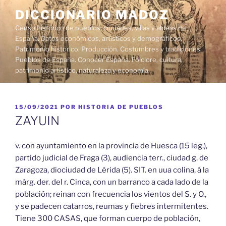
Saltar
DICCIONARIO MADOZ
al
Censo histórico de pueblos, ciudades, villas y aldeas de
contenido
España. Datos económicos, artísticos y demográficos.
Patrimonio histórico. Producción. Costumbres y tradiciones.
Pueblos de España. Conocer España. Folclore, cultura,
patrimonio artístico, naturaleza y economía.
PUBLICADO
15/09/2021
POR
HISTORIA DE PUEBLOS
EL
ZAYUIN
v. con ayuntamiento en la provincia de Huesca (15 leg.),
partido judicial de Fraga (3), audiencia terr., ciudad g. de
Zaragoza, diociudad de Lérida (5). SIT. en uua colina, á la
márg. der. del r. Cinca, con un barranco a cada lado de la
población; reinan con frecuencia los vientos del S. y O.,
y se padecen catarros, reumas y fiebres intermitentes.
Tiene 300 CASAS, que forman cuerpo de población,