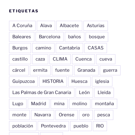
ETIQUETAS
A Coruña
Alava
Albacete
Asturias
Baleares
Barcelona
baños
bosque
Burgos
camino
Cantabria
CASAS
castillo
caza
CLIMA
Cuenca
cueva
cárcel
ermita
fuente
Granada
guerra
Guipuzcoa
HISTORIA
Huesca
iglesia
Las Palmas de Gran Canaria
León
Lleida
Lugo
Madrid
mina
molino
montaña
monte
Navarra
Orense
oro
pesca
población
Pontevedra
pueblo
RIO