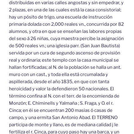
distribuidas en varias calles angostas y sin empedrar, y
2 plazas, en una de las cuales está la casa consistorial;
hay un pósito de trigo, una escuela de instrucción
primaria dolada con 2,000 reales vn., concurrida por 82
alumnos, y otra en que se enseñan las labores propias
del sexo á 26 niñas, cuya maestra percibe la asignación
de 500 reales vn.; una iglesia parr. (San Juan Bautista)
servida por un cura de segundo ascenso de provisión
real y ordinaria; este templo con la casa municipal se
hallan fortificadas; al N. de la población se halla un ant.
muro con un cast., y toda ella está crcumalada y
aspillerada, desde el año 1835, en que con tanta
heroicidad y valor la defendieron 50 nacionales. El
término confina al N. con el terr. de la encomienda de
Monzón; E. Chiminells y Yalmaña ; S. Fraga, y O. el r.
Cinca; en éi se encuentran 200 masias ó casas de
campo, y una ermita San Antonio Abad. El TERRENO
participa de monte y llano, es de mediana calidad j le
fertiliza el r. Cinca, para cuyo paso hay una barca, y un