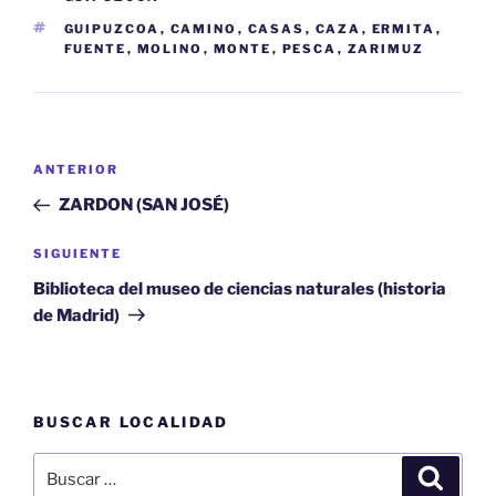
ETIQUETAS
GUIPUZCOA
,
CAMINO
,
CASAS
,
CAZA
,
ERMITA
,
FUENTE
,
MOLINO
,
MONTE
,
PESCA
,
ZARIMUZ
Navegación
Entrada
ANTERIOR
de
anterior:
ZARDON (SAN JOSÉ)
entradas
Siguiente
SIGUIENTE
entrada
Biblioteca del museo de ciencias naturales (historia
de Madrid)
BUSCAR LOCALIDAD
Buscar
Buscar
por: