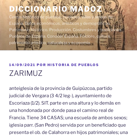
Saltar
DICCIONARIO MADOZ
al
Censo histórico de pueblos, ciudades, villas y aldeas de
contenido
España. Datos económicos, artísticos y demográficos.
Patrimonio histórico. Producción. Costumbres y tradiciones.
Pueblos de España. Conocer España. Folclore, cultura,
patrimonio artístico, naturaleza y economía.
PUBLICADO
14/09/2021
POR
HISTORIA DE PUEBLOS
EL
ZARIMUZ
anteiglesia de la provincia de Guipúzcoa, partido
judicial de Vergara (3 4/2 leg-), ayuntamiento de
Escoriaza (1/2). SIT. parte en una altura y lo demás en
una hondonada por donde pasa el camino real de
Francia. Tiene 34 CASAS; una escuela de ambos sexos;
iglesia parr. (San Pedro) servida por un beneficiado que
presenta el ob. de Calahorra en hijos patrimoniales; una