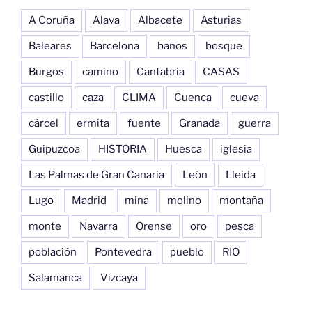
A Coruña
Alava
Albacete
Asturias
Baleares
Barcelona
baños
bosque
Burgos
camino
Cantabria
CASAS
castillo
caza
CLIMA
Cuenca
cueva
cárcel
ermita
fuente
Granada
guerra
Guipuzcoa
HISTORIA
Huesca
iglesia
Las Palmas de Gran Canaria
León
Lleida
Lugo
Madrid
mina
molino
montaña
monte
Navarra
Orense
oro
pesca
población
Pontevedra
pueblo
RIO
Salamanca
Vizcaya