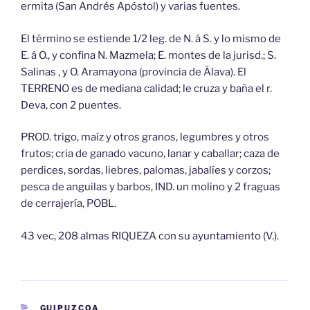
ermita (San Andrés Apóstol) y varias fuentes.
El término se estiende 1/2 leg. de N. á S. y lo mismo de
E. á O., y confina N. Mazmela; E. montes de la jurisd.; S.
Salinas , y O. Aramayona (provincia de Álava). El
TERRENO es de mediana calidad; le cruza y baña el r.
Deva, con 2 puentes.
PROD. trigo, maíz y otros granos, legumbres y otros
frutos; cria de ganado vacuno, lanar y caballar; caza de
perdices, sordas, liebres, palomas, jabalíes y corzos;
pesca de anguilas y barbos, IND. un molino y 2 fraguas
de cerrajería, POBL.
43 vec, 208 almas RIQUEZA con su ayuntamiento (V.).
CATEGORÍAS
GUIPUZCOA