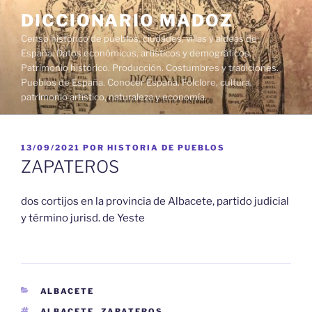
Saltar
DICCIONARIO MADOZ
al
Censo histórico de pueblos, ciudades, villas y aldeas de
contenido
España. Datos económicos, artísticos y demográficos.
Patrimonio histórico. Producción. Costumbres y tradiciones.
Pueblos de España. Conocer España. Folclore, cultura,
patrimonio artístico, naturaleza y economía.
PUBLICADO
13/09/2021
POR
HISTORIA DE PUEBLOS
EL
ZAPATEROS
dos cortijos en la provincia de Albacete, partido judicial
y término jurisd. de Yeste
CATEGORÍAS
ALBACETE
ETIQUETAS
ALBACETE
,
ZAPATEROS