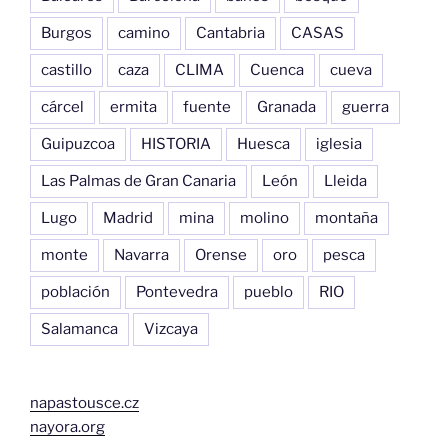
Burgos
camino
Cantabria
CASAS
castillo
caza
CLIMA
Cuenca
cueva
cárcel
ermita
fuente
Granada
guerra
Guipuzcoa
HISTORIA
Huesca
iglesia
Las Palmas de Gran Canaria
León
Lleida
Lugo
Madrid
mina
molino
montaña
monte
Navarra
Orense
oro
pesca
población
Pontevedra
pueblo
RIO
Salamanca
Vizcaya
napastousce.cz
nayora.org