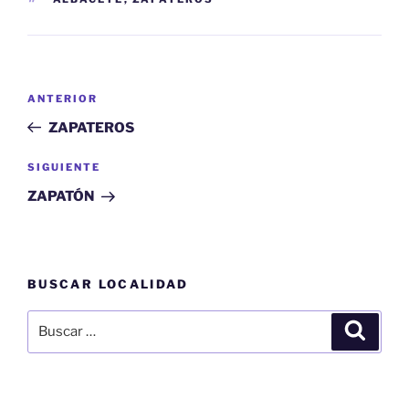
Navegación
Entrada
ANTERIOR
de
anterior:
ZAPATEROS
entradas
Siguiente
SIGUIENTE
entrada
ZAPATÓN
BUSCAR LOCALIDAD
Buscar
Buscar
por: